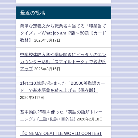
最近の投稿
簡単な定義文から職業名を当てる「職業当て
クイズ」＜What job am I?版＞80題【カード
教材】
2026年3月17日
中学校体験入学や学級開きにピッタリのエン
カウンター活動「スマイルトーク」で親密度
アップ
2026年3月16日
1枚に10単語が詰まった「BB500英単語カー
ド」で基本語彙を積み上げる【保存版】
2026年3月7日
基本動詞25種を使った『英語の語順トレー
ニング』(主語+動詞+目的語)
2026年2月18日
【CINEMATOBATTLE WORLD CONTEST