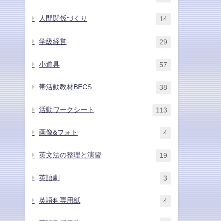
人間関係づくり
14
学級経営
29
小道具
57
帯活動教材BECS
38
活動ワークシート
113
画像&フォト
4
英文法の整理と演習
19
英語劇
3
英語科専用紙
4