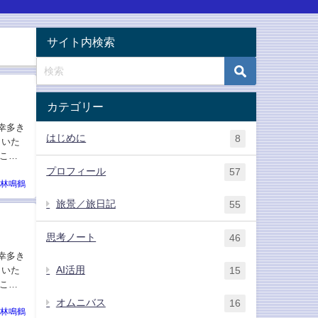
サイト内検索
カテゴリー
が幸多き
はじめに
8
しいた
こ
プロフィール
57
林鳴鶴
旅景／旅日記
55
思考ノート
46
が幸多き
AI活用
しいた
15
こ
オムニバス
16
林鳴鶴