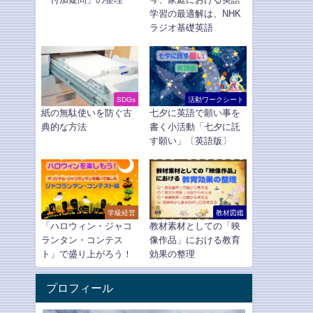
学習の最適解は、NHK
ラジオ基礎英語
SDGs
活動ワークシート
紙の無駄使いを防ぐ古
七夕に英語で願い事を
典的な方法
書く小活動「七夕に託
す願い」〔英語版〕
学級経営
教材図鑑
「ハロウィン・ジャコ
教材素材としての「映
ランタン・コンテス
像作品」における教育
ト」で盛り上がろう！
効果の整理
プロフィール