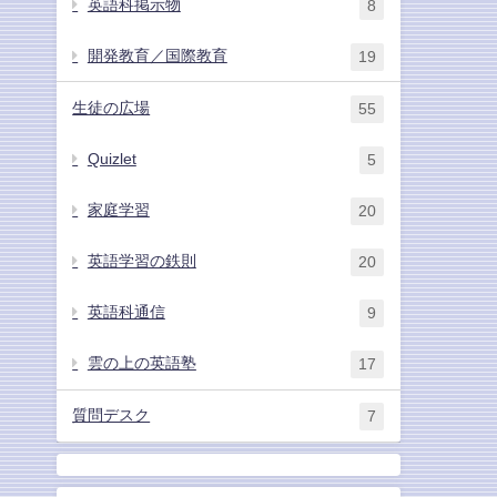
英語科掲示物
8
開発教育／国際教育
19
生徒の広場
55
Quizlet
5
家庭学習
20
英語学習の鉄則
20
英語科通信
9
雲の上の英語塾
17
質問デスク
7