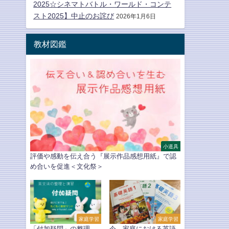
2025☆シネマトバトル・ワールド・コンテ
スト2025】中止のお詫び
2026年1月6日
教材図鑑
小道具
評価や感動を伝え合う『展示作品感想用紙』で認
め合いを促進＜文化祭＞
家庭学習
家庭学習
「付加疑問」の整理
今、家庭における英語