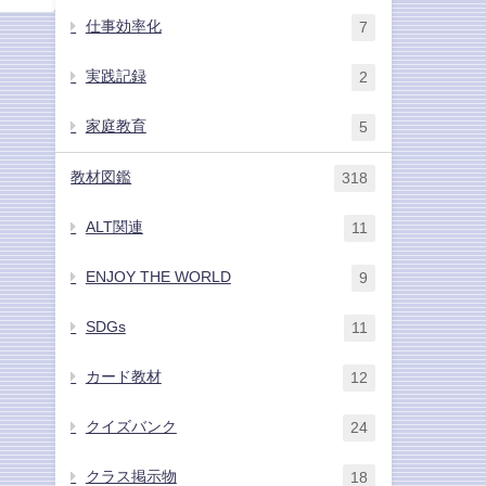
仕事効率化
7
実践記録
2
家庭教育
5
教材図鑑
318
ALT関連
11
ENJOY THE WORLD
9
SDGs
11
カード教材
12
クイズバンク
24
クラス掲示物
18