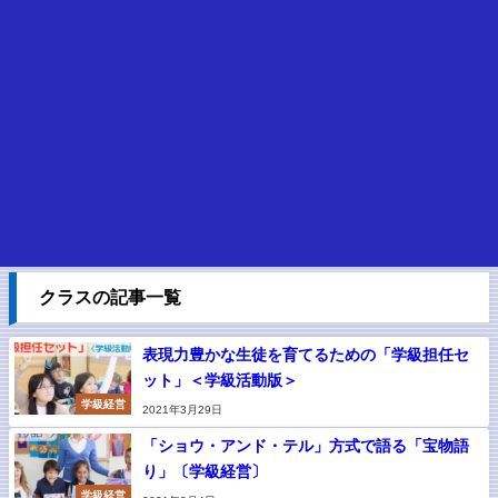
クラスの記事一覧
表現力豊かな生徒を育てるための「学級担任セ
ット」＜学級活動版＞
学級経営
2021年3月29日
「ショウ・アンド・テル」方式で語る「宝物語
り」〔学級経営〕
学級経営