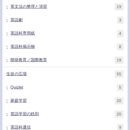
英文法の整理と演習
19
英語劇
3
英語科専用紙
4
英語科掲示物
8
開発教育／国際教育
19
生徒の広場
55
Quizlet
5
家庭学習
20
英語学習の鉄則
20
英語科通信
9