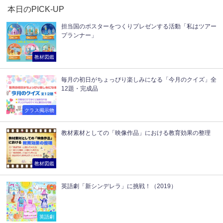
本日のPICK-UP
担当国のポスターをつくりプレゼンする活動「私はツアー
プランナー」
教材図鑑
毎月の初日がちょっぴり楽しみになる「今月のクイズ」全
12題・完成品
クラス掲示物
教材素材としての「映像作品」における教育効果の整理
教材図鑑
英語劇「新シンデレラ」に挑戦！（2019）
英語劇