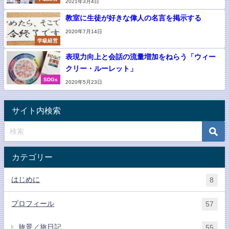
2021年3月4日
教室に生徒が好きな偉人の名言を掲示する
2020年7月14日
学級経営
表現力向上と会話の流量増加をねらう「ウィー
クリー・ルーレット」
SDGs
2020年5月23日
サイト内検索
カテゴリー
はじめに
8
プロフィール
57
旅景／旅日記
55