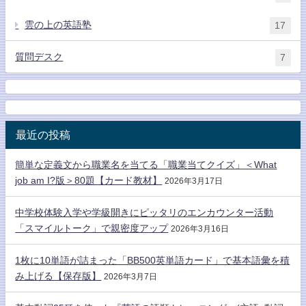
雲の上の英語塾
17
質問デスク
7
最近の投稿
簡単な定義文から職業名を当てる「職業当てクイズ」＜What
job am I?版＞80題【カード教材】
2026年3月17日
中学校体験入学や学級開きにピッタリのエンカウンター活動
「スマイルトーク」で親密度アップ
2026年3月16日
1枚に10単語が詰まった「BB500英単語カード」で基本語彙を積
み上げる【保存版】
2026年3月7日