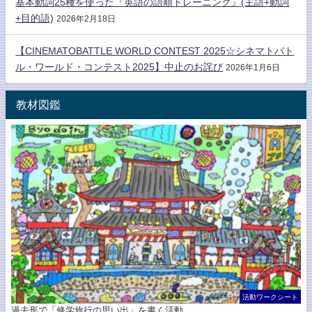
基本動詞25種を使った『英語の語順トレーニング』(主語+動詞
+目的語)
2026年2月18日
【CINEMATOBATTLE WORLD CONTEST 2025☆シネマトバト
ル・ワールド・コンテスト2025】中止のお詫び
2026年1月6日
教材図鑑
活動ワークシート
過去形で「修学旅行の思い出」を書く活動