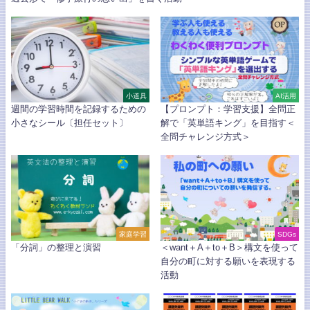
小道具
AI活用
週間の学習時間を記録するための
【プロンプト：学習支援】全問正
小さなシール〔担任セット〕
解で「英単語キング」を目指す＜
全問チャレンジ方式＞
家庭学習
SDGs
「分詞」の整理と演習
＜want＋A＋to＋B＞構文を使って
自分の町に対する願いを表現する
活動