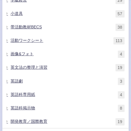
学級経営
29
小道具
57
帯活動教材BECS
38
活動ワークシート
113
画像&フォト
4
英文法の整理と演習
19
英語劇
3
英語科専用紙
4
英語科掲示物
8
開発教育／国際教育
19