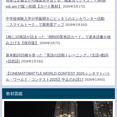
簡単な定義文から職業名を当てる「職業当てクイズ」＜What
job am I?版＞80題【カード教材】
2026年3月17日
中学校体験入学や学級開きにピッタリのエンカウンター活動
「スマイルトーク」で親密度アップ
2026年3月16日
1枚に10単語が詰まった「BB500英単語カード」で基本語彙を積
み上げる【保存版】
2026年3月7日
基本動詞25種を使った『英語の語順トレーニング』(主語+動詞
+目的語)
2026年2月18日
【CINEMATOBATTLE WORLD CONTEST 2025☆シネマトバト
ル・ワールド・コンテスト2025】中止のお詫び
2026年1月6日
教材図鑑