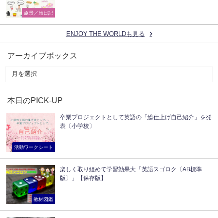
旅景／旅日記
ENJOY THE WORLDも見る
アーカイブボックス
本日のPICK-UP
卒業プロジェクトとして英語の「総仕上げ自己紹介」を発
表〔小学校〕
活動ワークシート
楽しく取り組めて学習効果大「英語スゴロク〔AB標準
版〕」【保存版】
教材図鑑