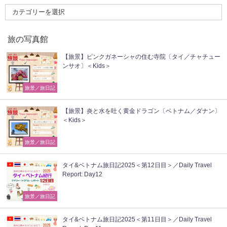
旅の写真館
【旅景】ピンクガネーシャの住む寺院〔タイ／チャチュー
ンサオ〕＜Kids＞
旅景／旅日記
【旅景】炎と水を吐く黄金ドラゴン〔ベトナム／ダナン〕
＜Kids＞
旅景／旅日記
タイ&ベトナム旅日記2025＜第12日目＞／Daily Travel
Report: Day12
旅景／旅日記
タイ&ベトナム旅日記2025＜第11日目＞／Daily Travel