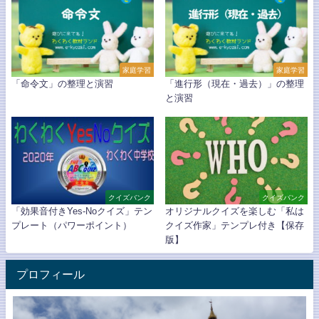
家庭学習
家庭学習
「命令文」の整理と演習
「進行形（現在・過去）」の整理
と演習
クイズバンク
クイズバンク
「効果音付きYes-Noクイズ」テン
オリジナルクイズを楽しむ「私は
プレート（パワーポイント）
クイズ作家」テンプレ付き【保存
版】
プロフィール