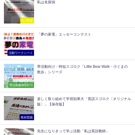
私は名探偵
ALT関連
「夢の家電」エッセーコンテスト
活動ワークシート
帯活動向け・時短スゴロク「Little Bear Walk・小ぐまの
散歩」シリーズ
帯活動教材BECS
楽しく取り組めて学習効果大「英語スゴロク〔オリジナル
版〕」【保存版】
教材図鑑
先生になりきって学ぶ活動「私は英語教師」