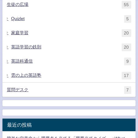
生徒の広場
55
Quizlet
5
家庭学習
20
英語学習の鉄則
20
英語科通信
9
雲の上の英語塾
17
質問デスク
7
最近の投稿