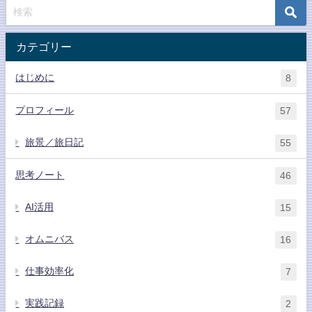
カテゴリー
はじめに
8
プロフィール
57
旅景／旅日記
55
思考ノート
46
AI活用
15
オムニバス
16
仕事効率化
7
実践記録
2