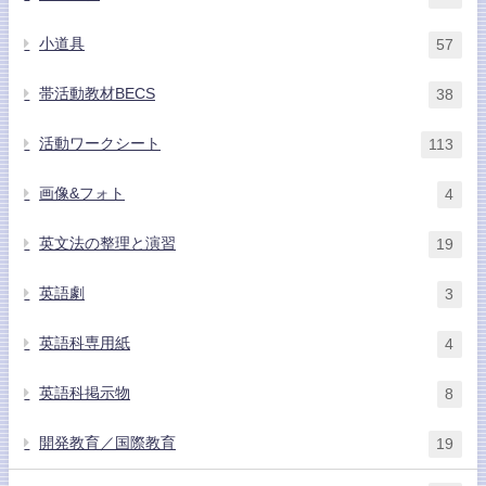
小道具
57
帯活動教材BECS
38
活動ワークシート
113
画像&フォト
4
英文法の整理と演習
19
英語劇
3
英語科専用紙
4
英語科掲示物
8
開発教育／国際教育
19