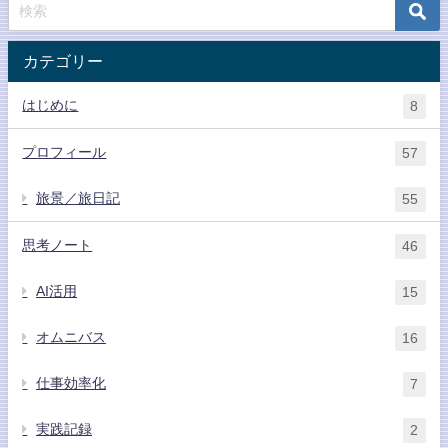
カテゴリー
はじめに
8
プロフィール
57
旅景／旅日記
55
思考ノート
46
AI活用
15
オムニバス
16
仕事効率化
7
実践記録
2