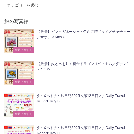
旅の写真館
【旅景】ピンクガネーシャの住む寺院〔タイ／チャチュー
ンサオ〕＜Kids＞
旅景／旅日記
【旅景】炎と水を吐く黄金ドラゴン〔ベトナム／ダナン〕
＜Kids＞
旅景／旅日記
タイ&ベトナム旅日記2025＜第12日目＞／Daily Travel
Report: Day12
旅景／旅日記
タイ&ベトナム旅日記2025＜第11日目＞／Daily Travel
Report: Day11