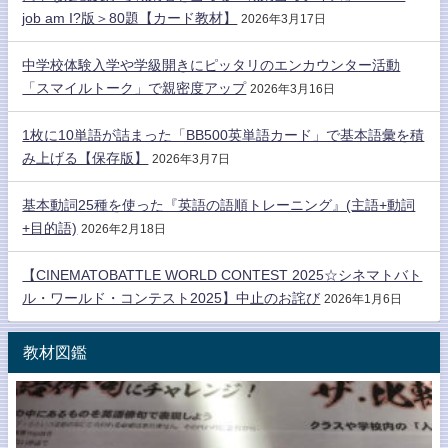
job am I?版＞80題【カード教材】
2026年3月17日
中学校体験入学や学級開きにピッタリのエンカウンター活動
「スマイルトーク」で親密度アップ
2026年3月16日
1枚に10単語が詰まった「BB500英単語カード」で基本語彙を積
み上げる【保存版】
2026年3月7日
基本動詞25種を使った『英語の語順トレーニング』(主語+動詞
+目的語)
2026年2月18日
【CINEMATOBATTLE WORLD CONTEST 2025☆シネマトバト
ル・ワールド・コンテスト2025】中止のお詫び
2026年1月6日
教材図鑑