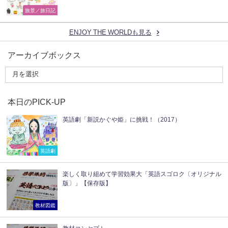
旅景／旅日記
ENJOY THE WORLDも見る
アーカイブボックス
本日のPICK-UP
英語劇「新説かぐや姫」に挑戦！（2017）
英語劇
楽しく取り組めて学習効果大「英語スゴロク〔オリジナル
版〕」【保存版】
教材図鑑