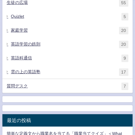
生徒の広場
55
Quizlet
5
家庭学習
20
英語学習の鉄則
20
英語科通信
9
雲の上の英語塾
17
質問デスク
7
最近の投稿
簡単な定義文から職業名を当てる「職業当てクイズ」＜What