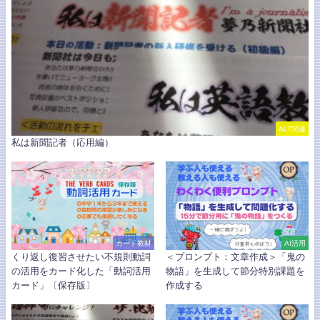
ALT関連
私は新聞記者（応用編）
カード教材
AI活用
くり返し復習させたい不規則動詞
＜プロンプト：文章作成＞「鬼の
の活用をカード化した「動詞活用
物語」を生成して節分特別課題を
カード」〔保存版〕
作成する