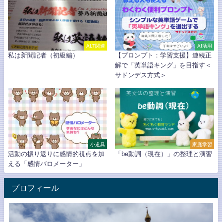
ALT関連
AI活用
私は新聞記者（初級編）
【プロンプト：学習支援】連続正
解で「英単語キング」を目指す＜
サドンデス方式＞
小道具
家庭学習
活動の振り返りに感情的視点を加
「be動詞（現在）」の整理と演習
える「感情バロメーター」
プロフィール