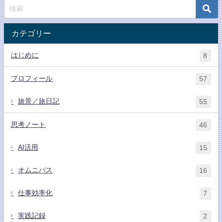
カテゴリー
はじめに
8
プロフィール
57
旅景／旅日記
55
思考ノート
46
AI活用
15
オムニバス
16
仕事効率化
7
実践記録
2