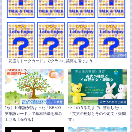
カード教材
「花盛りトークカード」でクラスに笑顔を届けよう
カード教材
英文法の整理と演習
1枚に10単語が詰まった「BB500
中１の３学期までに整理したい
英単語カード」で基本語彙を積み
「英文の種類とその否定文・疑問
上げる【保存版】
文」