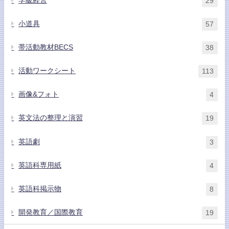
学級経営
29
小道具
57
帯活動教材BECS
38
活動ワークシート
113
画像&フォト
4
英文法の整理と演習
19
英語劇
3
英語科専用紙
4
英語科掲示物
8
開発教育／国際教育
19