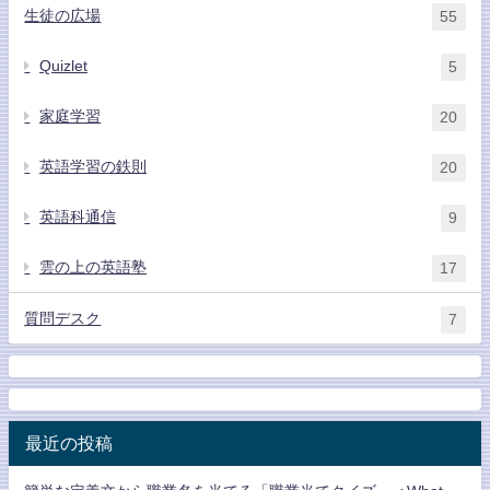
生徒の広場
55
Quizlet
5
家庭学習
20
英語学習の鉄則
20
英語科通信
9
雲の上の英語塾
17
質問デスク
7
最近の投稿