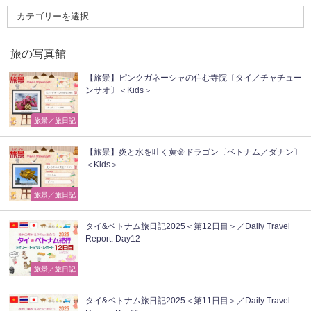
旅の写真館
【旅景】ピンクガネーシャの住む寺院〔タイ／チャチュー
ンサオ〕＜Kids＞
旅景／旅日記
【旅景】炎と水を吐く黄金ドラゴン〔ベトナム／ダナン〕
＜Kids＞
旅景／旅日記
タイ&ベトナム旅日記2025＜第12日目＞／Daily Travel
Report: Day12
旅景／旅日記
タイ&ベトナム旅日記2025＜第11日目＞／Daily Travel