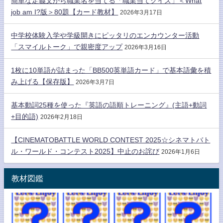
簡単な定義文から職業名を当てる「職業当てクイズ」＜What
job am I?版＞80題【カード教材】
2026年3月17日
中学校体験入学や学級開きにピッタリのエンカウンター活動
「スマイルトーク」で親密度アップ
2026年3月16日
1枚に10単語が詰まった「BB500英単語カード」で基本語彙を積
み上げる【保存版】
2026年3月7日
基本動詞25種を使った『英語の語順トレーニング』(主語+動詞
+目的語)
2026年2月18日
【CINEMATOBATTLE WORLD CONTEST 2025☆シネマトバト
ル・ワールド・コンテスト2025】中止のお詫び
2026年1月6日
教材図鑑