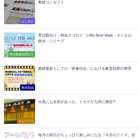
教材コンセプト
はじめに
帯活動向け・時短スゴロク「Little Bear Walk・小ぐまの
散歩」シリーズ
帯活動教材BECS
教材素材としての「映像作品」における教育効果の整理
教材図鑑
台風にも名前があった。トカゲが九州に接近!?
オムニバス
毎月の初日がちょっぴり楽しみになる「今月のクイズ」全