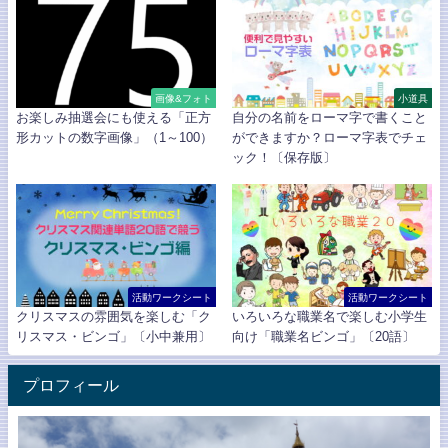
画像&フォト
小道具
お楽しみ抽選会にも使える「正方
自分の名前をローマ字で書くこと
形カットの数字画像」（1～100）
ができますか？ローマ字表でチェ
ック！〔保存版〕
活動ワークシート
活動ワークシート
クリスマスの雰囲気を楽しむ「ク
いろいろな職業名で楽しむ小学生
リスマス・ビンゴ」〔小中兼用〕
向け「職業名ビンゴ」〔20語〕
プロフィール