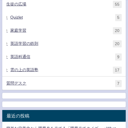
生徒の広場
55
Quizlet
5
家庭学習
20
英語学習の鉄則
20
英語科通信
9
雲の上の英語塾
17
質問デスク
7
最近の投稿