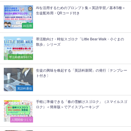
AIを活用するためのプロンプト集＜英語学習／基本5種＞
生徒配布用・QRコード付き
AI活用
帯活動向け・時短スゴロク「Little Bear Walk・小ぐまの
散歩」シリーズ
帯活動教材BECS
生徒の興味を喚起する「英語科新聞」の発行〔テンプレー
ト付き〕
英語科通信
手軽に準備できる「春の雪解けスゴロク」（スマイルスゴ
ロク）＜簡単版＞でアイスブレーキング
人間関係づくり