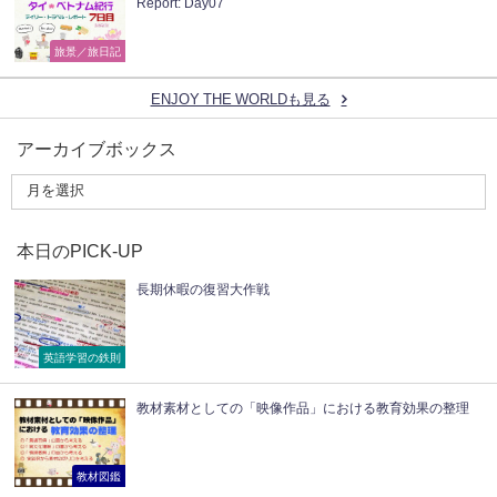
Report: Day07
旅景／旅日記
ENJOY THE WORLDも見る
アーカイブボックス
本日のPICK-UP
長期休暇の復習大作戦
英語学習の鉄則
教材素材としての「映像作品」における教育効果の整理
教材図鑑