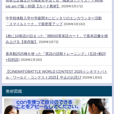
簡単な定義文から職業名を当てる「職業当てクイズ」＜What
job am I?版＞80題【カード教材】
2026年3月17日
中学校体験入学や学級開きにピッタリのエンカウンター活動
「スマイルトーク」で親密度アップ
2026年3月16日
1枚に10単語が詰まった「BB500英単語カード」で基本語彙を積
み上げる【保存版】
2026年3月7日
基本動詞25種を使った『英語の語順トレーニング』(主語+動詞
+目的語)
2026年2月18日
【CINEMATOBATTLE WORLD CONTEST 2025☆シネマトバト
ル・ワールド・コンテスト2025】中止のお詫び
2026年1月6日
教材図鑑