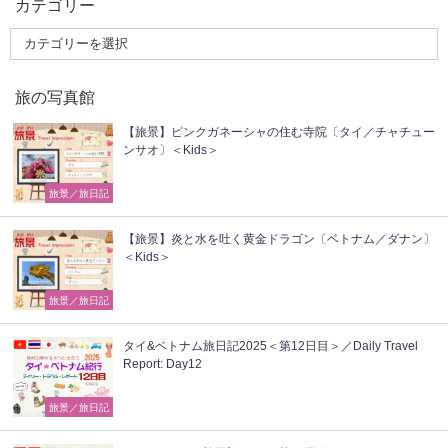
カテゴリー
旅の写真館
【旅景】ピンクガネーシャの住む寺院〔タイ／チャチュー
ンサオ〕＜Kids＞
旅景／旅日記
【旅景】炎と水を吐く黄金ドラゴン〔ベトナム／ダナン〕
＜Kids＞
旅景／旅日記
タイ&ベトナム旅日記2025＜第12日目＞／Daily Travel
Report: Day12
旅景／旅日記