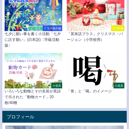
クラス掲示物
ALT関連
七夕に願い事を書く小活動「七夕
「英単語プラス」クリスマス・バ
に託す願い」(日本語)〔学級活動
ージョン（小学校用）
版〕
小道具
小道具
いろいろな動物とその名前が英語
「誉」と「喝」のイメージ
で示された「動物カード」20
枚/40種
プロフィール