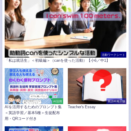
活動ワークシート
「私は就活生」＜初級編＞（canを使った活動）【小6／中1】
AI活用
英語科掲示物
AIを活用するためのプロンプト集
Teacher's Essay
＜英語学習／基本5種＞生徒配布
用・QRコード付き