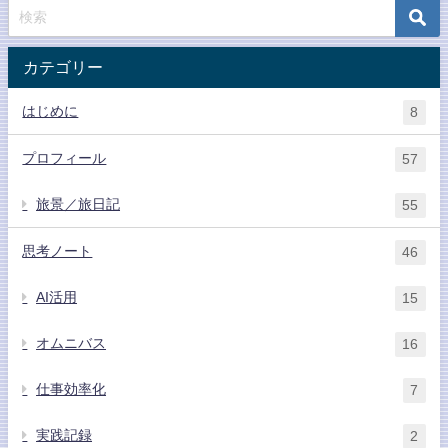
カテゴリー
はじめに
8
プロフィール
57
旅景／旅日記
55
思考ノート
46
AI活用
15
オムニバス
16
仕事効率化
7
実践記録
2