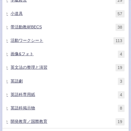
学級経営
29
小道具
57
帯活動教材BECS
38
活動ワークシート
113
画像&フォト
4
英文法の整理と演習
19
英語劇
3
英語科専用紙
4
英語科掲示物
8
開発教育／国際教育
19