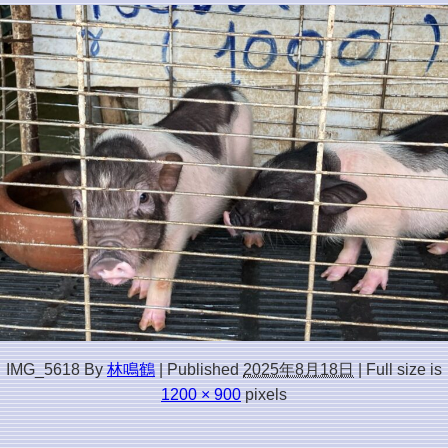
IMG_5618
By
林鳴鶴
|
Published
2025年8月18日
|
Full size is
1200 × 900
pixels