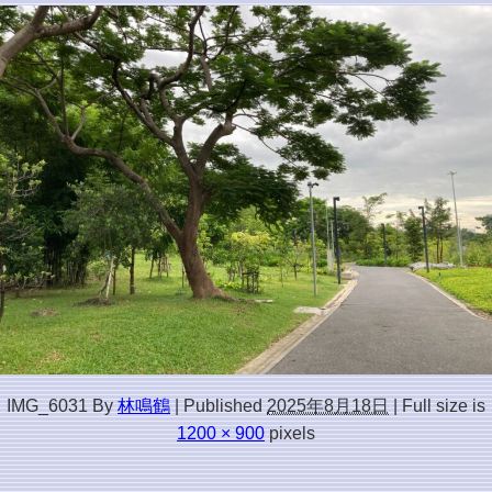
IMG_6031
By
林鳴鶴
|
Published
2025年8月18日
|
Full size is
1200 × 900
pixels