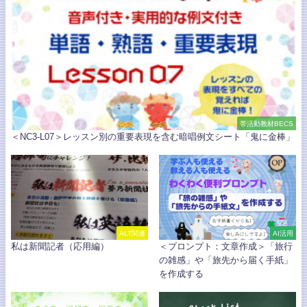
帯活動教材BECS
＜NC3-L07＞レッスン別の重要表現を含む暗唱例文シート「鬼に金棒」
ALT関連
AI活用
私は新聞記者（応用編）
＜プロンプト：文章作成＞「旅行
の雑感」や「旅先から届く手紙」
を作成する