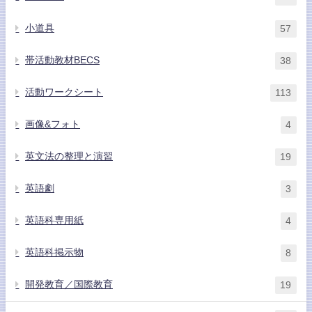
小道具
57
帯活動教材BECS
38
活動ワークシート
113
画像&フォト
4
英文法の整理と演習
19
英語劇
3
英語科専用紙
4
英語科掲示物
8
開発教育／国際教育
19