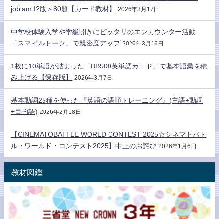
job am I?版＞80題【カード教材】
2026年3月17日
中学校体験入学や学級開きにピッタリのエンカウンター活動
「スマイルトーク」で親密度アップ
2026年3月16日
1枚に10単語が詰まった「BB500英単語カード」で基本語彙を積
み上げる【保存版】
2026年3月7日
基本動詞25種を使った『英語の語順トレーニング』(主語+動詞
+目的語)
2026年2月18日
【CINEMATOBATTLE WORLD CONTEST 2025☆シネマトバト
ル・ワールド・コンテスト2025】中止のお詫び
2026年1月6日
教材図鑑