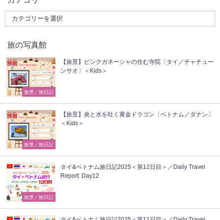
旅の写真館
【旅景】ピンクガネーシャの住む寺院〔タイ／チャチュー
ンサオ〕＜Kids＞
旅景／旅日記
【旅景】炎と水を吐く黄金ドラゴン〔ベトナム／ダナン〕
＜Kids＞
旅景／旅日記
タイ&ベトナム旅日記2025＜第12日目＞／Daily Travel
Report: Day12
旅景／旅日記
タイ&ベトナム旅日記2025＜第11日目＞／Daily Travel