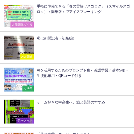
手軽に準備できる「春の雪解けスゴロク」（スマイルスゴ
ロク）＜簡単版＞でアイスブレーキング
人間関係づくり
私は新聞記者（初級編）
ALT関連
AIを活用するためのプロンプト集＜英語学習／基本5種＞
生徒配布用・QRコード付き
AI活用
ゲーム好きな中高生へ、旅と英語のすすめ
思考ノート