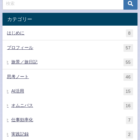
カテゴリー
はじめに
8
プロフィール
57
旅景／旅日記
55
思考ノート
46
AI活用
15
オムニバス
16
仕事効率化
7
実践記録
2