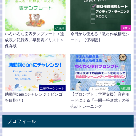
小道具
SDGs
いろいろな図表テンプレート＜達
今日から使える「教材作成構想シ
成表／記録表／早見表／リスト＞
ート」【保存版】
保存版
活動ワークシート
AI活用
助動詞canにチャレンジ！ビンゴ
【プロンプト：学習支援】音声モ
を目指せ！
ードによる「一問一答形式」の英
会話トレーニング
プロフィール