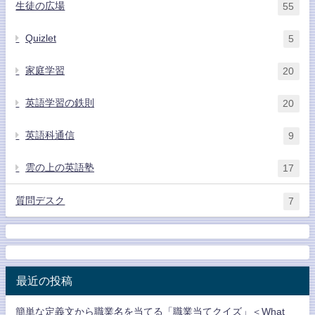
生徒の広場
55
Quizlet
5
家庭学習
20
英語学習の鉄則
20
英語科通信
9
雲の上の英語塾
17
質問デスク
7
最近の投稿
簡単な定義文から職業名を当てる「職業当てクイズ」＜What