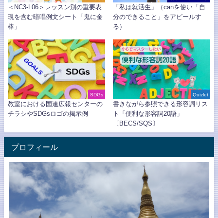
＜NC3-L06＞レッスン別の重要表
「私は就活生」（canを使い「自
現を含む暗唱例文シート「鬼に金
分のできること」をアピールす
棒」
る）
SDGs
Quizlet
教室における国連広報センターの
書きながら参照できる形容詞リス
チラシやSDGsロゴの掲示例
ト「便利な形容詞20語」
〔BECS/SQS〕
プロフィール