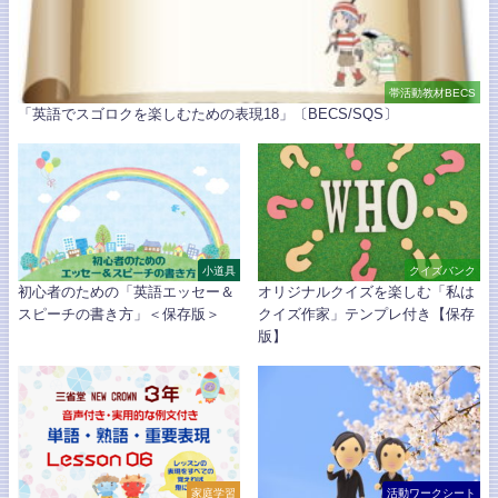
帯活動教材BECS
「英語でスゴロクを楽しむための表現18」〔BECS/SQS〕
小道具
クイズバンク
初心者のための「英語エッセー＆
オリジナルクイズを楽しむ「私は
スピーチの書き方」＜保存版＞
クイズ作家」テンプレ付き【保存
版】
家庭学習
活動ワークシート