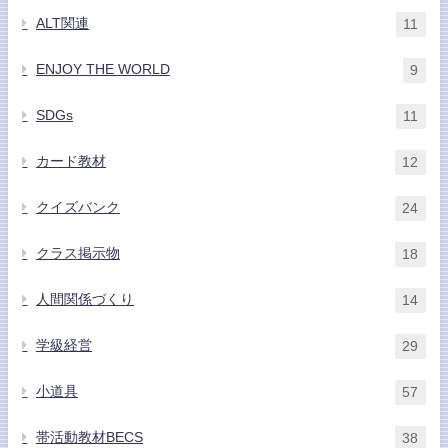
ALT関連
11
ENJOY THE WORLD
9
SDGs
11
カード教材
12
クイズバンク
24
クラス掲示物
18
人間関係づくり
14
学級経営
29
小道具
57
帯活動教材BECS
38