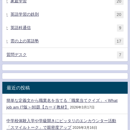
家庭学習
20
英語学習の鉄則
20
英語科通信
9
雲の上の英語塾
17
質問デスク
7
最近の投稿
簡単な定義文から職業名を当てる「職業当てクイズ」＜What
job am I?版＞80題【カード教材】
2026年3月17日
中学校体験入学や学級開きにピッタリのエンカウンター活動
「スマイルトーク」で親密度アップ
2026年3月16日