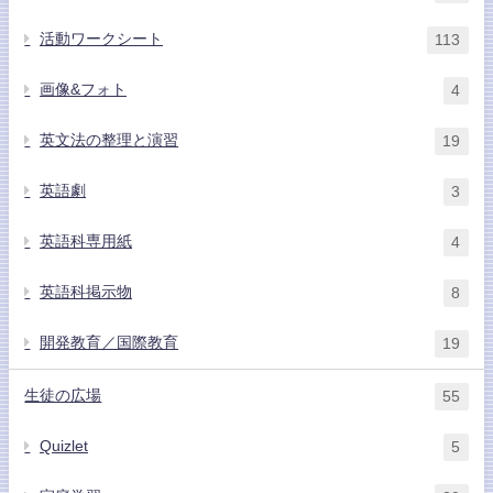
活動ワークシート
113
画像&フォト
4
英文法の整理と演習
19
英語劇
3
英語科専用紙
4
英語科掲示物
8
開発教育／国際教育
19
生徒の広場
55
Quizlet
5