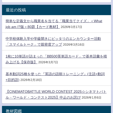
最近の投稿
簡単な定義文から職業名を当てる「職業当てクイズ」＜What
job am I?版＞80題【カード教材】
2026年3月17日
中学校体験入学や学級開きにピッタリのエンカウンター活動
「スマイルトーク」で親密度アップ
2026年3月16日
1枚に10単語が詰まった「BB500英単語カード」で基本語彙を積
み上げる【保存版】
2026年3月7日
基本動詞25種を使った『英語の語順トレーニング』(主語+動詞
+目的語)
2026年2月18日
【CINEMATOBATTLE WORLD CONTEST 2025☆シネマトバト
ル・ワールド・コンテスト2025】中止のお詫び
2026年1月6日
教材図鑑