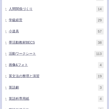
人間関係づくり
14
学級経営
29
小道具
57
帯活動教材BECS
38
活動ワークシート
113
画像&フォト
4
英文法の整理と演習
19
英語劇
3
英語科専用紙
4