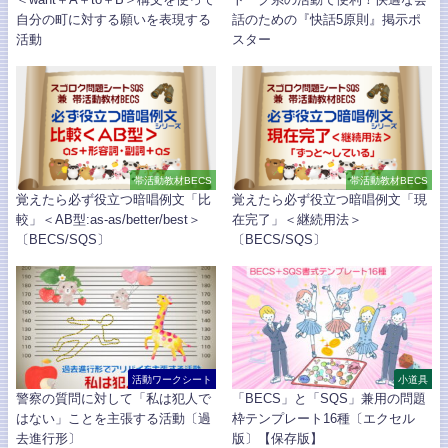
自分の町に対する願いを表現する
話のための『快話5原則』掲示ポ
活動
スター
帯活動教材BECS
帯活動教材BECS
覚えたら必ず役立つ暗唱例文「比
覚えたら必ず役立つ暗唱例文「現
較」＜AB型:as-as/better/best＞
在完了」＜継続用法＞
〔BECS/SQS〕
〔BECS/SQS〕
活動ワークシート
小道具
警察の質問に対して「私は犯人で
「BECS」と「SQS」兼用の問題
はない」ことを主張する活動〔過
枠テンプレート16種〔エクセル
去進行形〕
版〕【保存版】