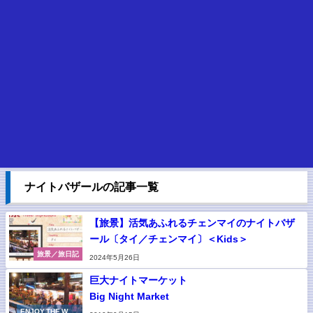
ナイトバザールの記事一覧
【旅景】活気あふれるチェンマイのナイトバザ
ール〔タイ／チェンマイ〕＜Kids＞
旅景／旅日記
2024年5月26日
巨大ナイトマーケット
Big Night Market
ENJOY THE WOR