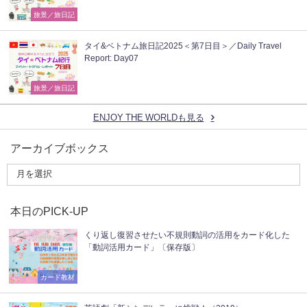
旅景／旅日記
タイ&ベトナム旅日記2025＜第7日目＞／Daily Travel
Report: Day07
旅景／旅日記
ENJOY THE WORLDも見る
アーカイブボックス
本日のPICK-UP
くり返し復習させたい不規則動詞の活用をカード化した
「動詞活用カード」〔保存版〕
カード教材