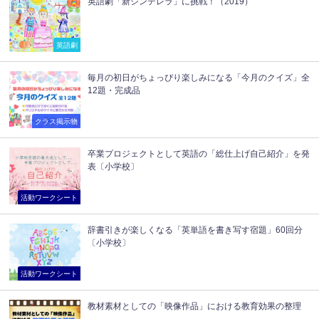
英語劇「新シンデレラ」に挑戦！（2019）
英語劇
毎月の初日がちょっぴり楽しみになる「今月のクイズ」全
12題・完成品
クラス掲示物
卒業プロジェクトとして英語の「総仕上げ自己紹介」を発
表〔小学校〕
活動ワークシート
辞書引きが楽しくなる「英単語を書き写す宿題」60回分
〔小学校〕
活動ワークシート
教材素材としての「映像作品」における教育効果の整理