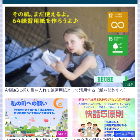
小道具
A4残紙に折り目を入れて練習用紙として活用する〔紙を節約する〕
SDGs
クラス掲示物
＜want＋A＋to＋B＞構文を使って
トーク系の活動で便利！快適な会