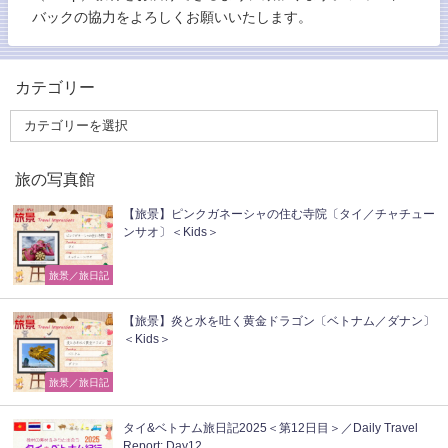
バックの協力をよろしくお願いいたします。
カテゴリー
旅の写真館
【旅景】ピンクガネーシャの住む寺院〔タイ／チャチュー
ンサオ〕＜Kids＞
旅景／旅日記
【旅景】炎と水を吐く黄金ドラゴン〔ベトナム／ダナン〕
＜Kids＞
旅景／旅日記
タイ&ベトナム旅日記2025＜第12日目＞／Daily Travel
Report: Day12