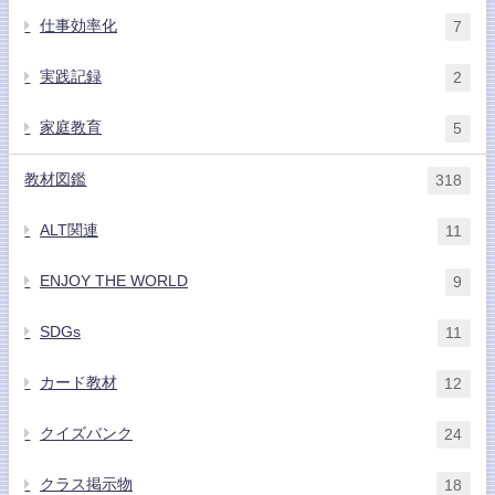
仕事効率化
7
実践記録
2
家庭教育
5
教材図鑑
318
ALT関連
11
ENJOY THE WORLD
9
SDGs
11
カード教材
12
クイズバンク
24
クラス掲示物
18