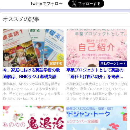
Twitterでフォロー
オススメの記事
家庭学習
活動ワークシート
今、家庭における英語学習の最
卒業プロジェクトとして英語の
適解は、NHKラジオ基礎英語
「総仕上げ自己紹介」を発表
〔小学校〕
優良教材、NHKラジオ基礎英語を活用す
小学校英語の集大成としての「総仕上げ自
る 新コロナウィルスによる休業が続く
己紹介」 卒業プロジェクトとしていろい
中、子どもたちは家庭でどのように学習に
ろな取組がなされる時期だと思います。最
取り組んでいるのでしょうか。...
近では、中学校でも卒業論文...