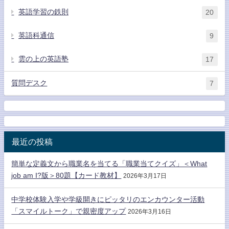
英語学習の鉄則
20
英語科通信
9
雲の上の英語塾
17
質問デスク
7
最近の投稿
簡単な定義文から職業名を当てる「職業当てクイズ」＜What
job am I?版＞80題【カード教材】
2026年3月17日
中学校体験入学や学級開きにピッタリのエンカウンター活動
「スマイルトーク」で親密度アップ
2026年3月16日