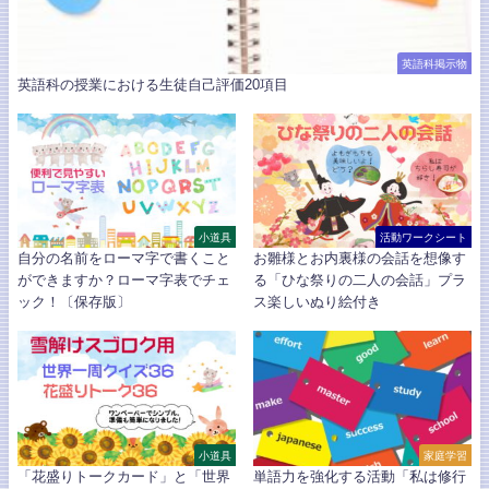
英語科掲示物
英語科の授業における生徒自己評価20項目
小道具
活動ワークシート
自分の名前をローマ字で書くこと
お雛様とお内裏様の会話を想像す
ができますか？ローマ字表でチェ
る「ひな祭りの二人の会話」プラ
ック！〔保存版〕
ス楽しいぬり絵付き
小道具
家庭学習
「花盛りトークカード」と「世界
単語力を強化する活動「私は修行