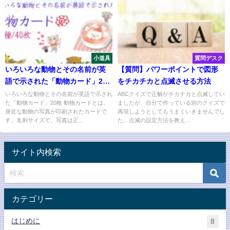
小道具
質問デスク
いろいろな動物とその名前が英
【質問】パワーポイントで図形
語で示された「動物カード」20
をチカチカと点滅させる方法
枚/40種
いろいろな動物とその名前が英語で示され
ABCクイズで正解がチカチカと点滅してい
た「動物カード」20枚 動物カードとは、
ましたが、自分で作っている別のクイズで
身近な動物の写真が印刷されたカードで
再現しようとしてもうまくいきませんでし
す。名刺サイズで、写真は正...
た。点滅の設定方法を教え...
サイト内検索
カテゴリー
はじめに
8