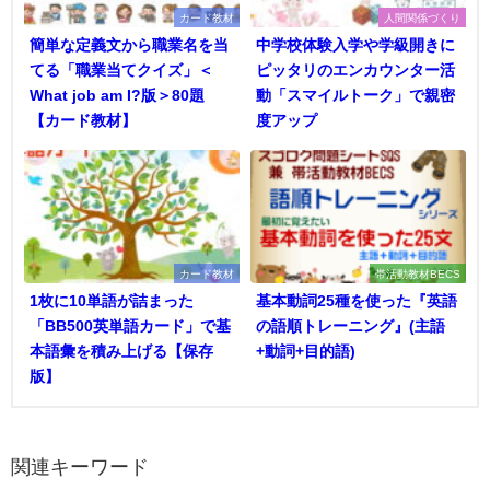
カード教材
人間関係づくり
簡単な定義文から職業名を当
中学校体験入学や学級開きに
てる「職業当てクイズ」＜
ピッタリのエンカウンター活
What job am I?版＞80題
動「スマイルトーク」で親密
【カード教材】
度アップ
カード教材
帯活動教材BECS
1枚に10単語が詰まった
基本動詞25種を使った『英語
「BB500英単語カード」で基
の語順トレーニング』(主語
本語彙を積み上げる【保存
+動詞+目的語)
版】
関連キーワード