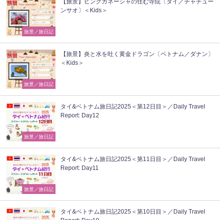
【旅景】ピンクガネーシャの住む寺院〔タイ／チャチュー
ンサオ〕＜Kids＞
旅景／旅日記
【旅景】炎と水を吐く黄金ドラゴン〔ベトナム／ダナン〕
＜Kids＞
旅景／旅日記
タイ&ベトナム旅日記2025＜第12日目＞／Daily Travel
Report: Day12
旅景／旅日記
タイ&ベトナム旅日記2025＜第11日目＞／Daily Travel
Report: Day11
旅景／旅日記
タイ&ベトナム旅日記2025＜第10日目＞／Daily Travel