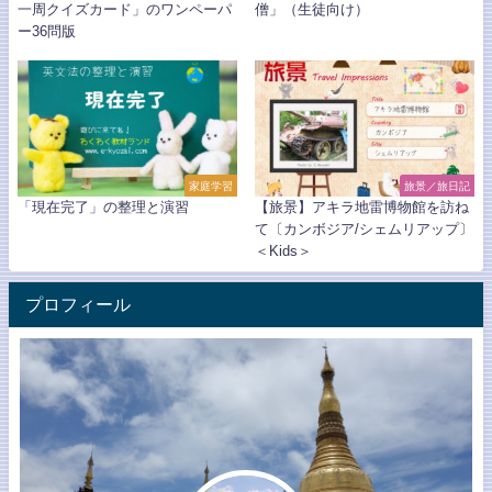
一周クイズカード」のワンペーパ
僧」（生徒向け）
ー36問版
家庭学習
旅景／旅日記
「現在完了」の整理と演習
【旅景】アキラ地雷博物館を訪ね
て〔カンボジア/シェムリアップ〕
＜Kids＞
プロフィール