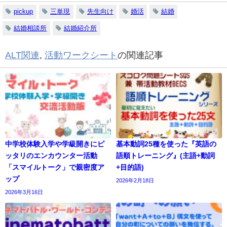
pickup
三単現
先生向け
婚活
結婚
結婚相談所
結婚紹介所
ALT関連
,
活動ワークシート
の関連記事
中学校体験入学や学級開きにピ
基本動詞25種を使った『英語の
ッタリのエンカウンター活動
語順トレーニング』(主語+動詞
「スマイルトーク」で親密度ア
+目的語)
ップ
2026年2月18日
2026年3月16日