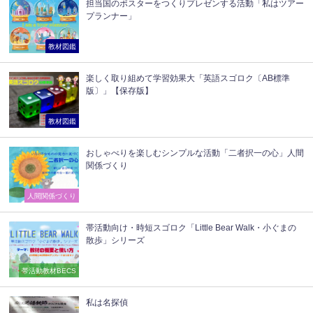
担当国のポスターをつくりプレゼンする活動「私はツアー
プランナー」
教材図鑑
楽しく取り組めて学習効果大「英語スゴロク〔AB標準
版〕」【保存版】
教材図鑑
おしゃべりを楽しむシンプルな活動「二者択一の心」人間
関係づくり
人間関係づくり
帯活動向け・時短スゴロク「Little Bear Walk・小ぐまの
散歩」シリーズ
帯活動教材BECS
私は名探偵