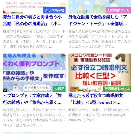
クラス掲示物
人間関係づくり
節分に自分の弱さと向き合う小
身近な話題で会話を楽しむ「ア
活動「私の心の鬼退治」〔小学
ドジャン・トーク」＜全部版・
生／中学生〕
保存版＞
自分の弱さと向き合うためのワークシート
会話を楽しみながら集団の絆を深めること
「私の心の鬼退治」 「節分」は読んで字
ができる活動「アドジャン・トーク」 お
の通り「節（季節）」を「分」けるもの
題に沿って互いの考えを語るシンプルなコ
で、四季（春夏秋冬）の数だけ...
ミュニケーション活動「アド...
AI活用
帯活動教材BECS
＜プロンプト：文章作成＞「旅
覚えたら必ず役立つ暗唱例文
行の雑感」や「旅先から届く手
「比較」＜E型:-er/-est＞
紙」を作成する
〔BECS/SQS〕
旅行記を読んだり、旅行のエピソードや土
教材イメージ 「比較」＜E型:-er/-est＞の
産話を聞くことも楽しいものではないでし
暗唱例文 ＜英文＞ ① Kenta is younger
ょうか。楽しい旅行の土産話を作成するプ
than you. ② Your...
ロンプトはこちらです。...