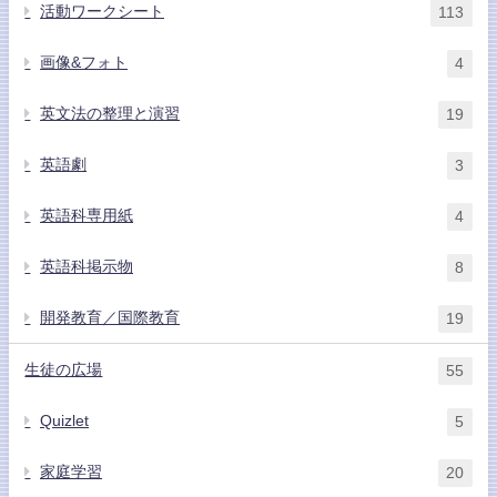
活動ワークシート
113
画像&フォト
4
英文法の整理と演習
19
英語劇
3
英語科専用紙
4
英語科掲示物
8
開発教育／国際教育
19
生徒の広場
55
Quizlet
5
家庭学習
20