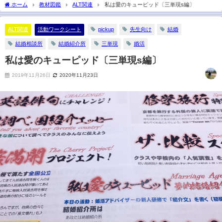
2021年8月16日
ホーム
教材図鑑
ALT関連
私は愛のキューピッド〔三単現s編〕
ALT関連
活動ワークシート
pickup
先生向け
結婚
結婚相談所
結婚紹介所
三単現
婚活
私は愛のキューピッド〔三単現s編〕
2019年11月26日
2020年11月23日