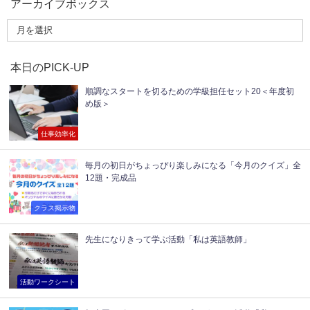
アーカイブボックス
本日のPICK-UP
順調なスタートを切るための学級担任セット20＜年度初
め版＞
仕事効率化
毎月の初日がちょっぴり楽しみになる「今月のクイズ」全
12題・完成品
クラス掲示物
先生になりきって学ぶ活動「私は英語教師」
活動ワークシート