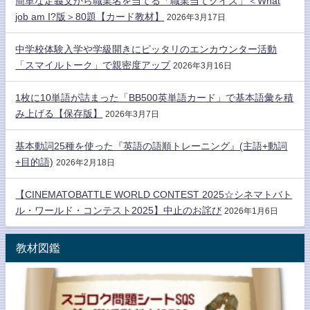
簡単な定義文から職業名を当てる「職業当てクイズ」＜What
job am I?版＞80題【カード教材】
2026年3月17日
中学校体験入学や学級開きにピッタリのエンカウンター活動
「スマイルトーク」で親密度アップ
2026年3月16日
1枚に10単語が詰まった「BB500英単語カード」で基本語彙を積
み上げる【保存版】
2026年3月7日
基本動詞25種を使った『英語の語順トレーニング』(主語+動詞
+目的語)
2026年2月18日
【CINEMATOBATTLE WORLD CONTEST 2025☆シネマトバト
ル・ワールド・コンテスト2025】中止のお詫び
2026年1月6日
教材図鑑