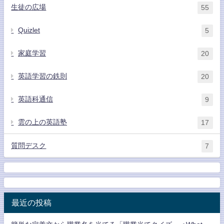
生徒の広場
55
Quizlet
5
家庭学習
20
英語学習の鉄則
20
英語科通信
9
雲の上の英語塾
17
質問デスク
7
最近の投稿