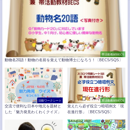
帯活動教材BECS
動物名20語！動物の名前を覚えて動物博士になろう！〔BECS/SQS〕
活動ワークシート
帯活動教材BECS
交流で便利な日本や地元を題材と
覚えたら必ず役立つ暗唱例文「現
した「魅力発見わくわくクイズ」
在進行形」〔BECS/SQS〕