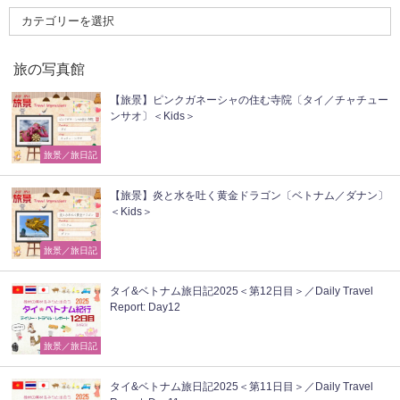
旅の写真館
【旅景】ピンクガネーシャの住む寺院〔タイ／チャチュー
ンサオ〕＜Kids＞
旅景／旅日記
【旅景】炎と水を吐く黄金ドラゴン〔ベトナム／ダナン〕
＜Kids＞
旅景／旅日記
タイ&ベトナム旅日記2025＜第12日目＞／Daily Travel
Report: Day12
旅景／旅日記
タイ&ベトナム旅日記2025＜第11日目＞／Daily Travel