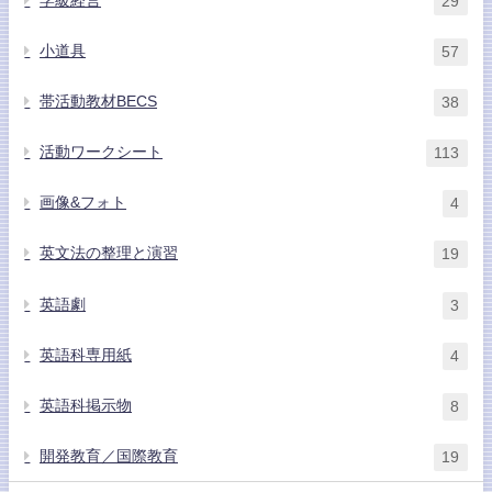
学級経営
29
小道具
57
帯活動教材BECS
38
活動ワークシート
113
画像&フォト
4
英文法の整理と演習
19
英語劇
3
英語科専用紙
4
英語科掲示物
8
開発教育／国際教育
19