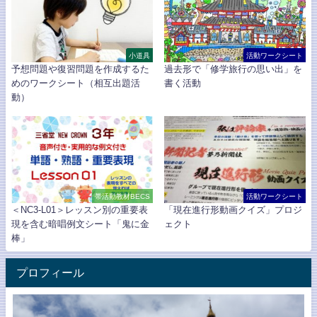
小道具
活動ワークシート
予想問題や復習問題を作成するた
過去形で「修学旅行の思い出」を
めのワークシート（相互出題活
書く活動
動）
帯活動教材BECS
活動ワークシート
＜NC3-L01＞レッスン別の重要表
「現在進行形動画クイズ」プロジ
現を含む暗唱例文シート「鬼に金
ェクト
棒」
プロフィール