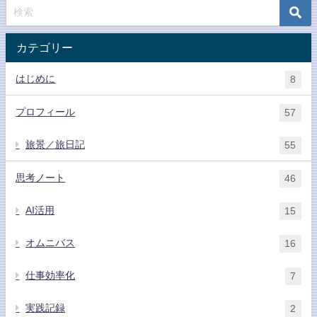
カテゴリー
はじめに
8
プロフィール
57
旅景／旅日記
55
思考ノート
46
AI活用
15
オムニバス
16
仕事効率化
7
実践記録
2