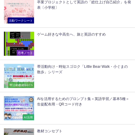
卒業プロジェクトとして英語の「総仕上げ自己紹介」を発
表〔小学校〕
活動ワークシート
ゲーム好きな中高生へ、旅と英語のすすめ
思考ノート
帯活動向け・時短スゴロク「Little Bear Walk・小ぐまの
散歩」シリーズ
帯活動教材BECS
AIを活用するためのプロンプト集＜英語学習／基本5種＞
生徒配布用・QRコード付き
AI活用
教材コンセプト