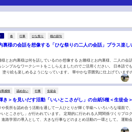
春
行事
ひな祭り
桃の節句
ト
内裏様の会話を想像する「ひな祭りの二人の会話」プラス楽し
雛様とお内裏様は何を話しているのか想像する お雛様とお内裏様、二人の会
るシンプルなワークシートをこしらえましたのでご活用ください。 日本語で
。 塗り絵も楽しめるようになっています。 華やかな雰囲気に仕上げています
な祭りの雰囲気を楽しんでほしいと思います...
自尊感情
認め合い
行事
生徒会
輝き＞を見いだす活動「いいとこさがし」の台紙5種＜生徒会
りや長所を認め合う活動を通して一人ひとりが輝く学級へ いろいろな場面で
いいとこさがし」が行われています。 定期的に行われる人間関係づくりプロ
、進路学習の導入として、大きな行事などのまとめ活動の一環として。 運動
活動を含むイベントなどは、互いの「頑張り」...