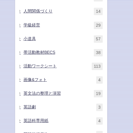
人間関係づくり
14
学級経営
29
小道具
57
帯活動教材BECS
38
活動ワークシート
113
画像&フォト
4
英文法の整理と演習
19
英語劇
3
英語科専用紙
4