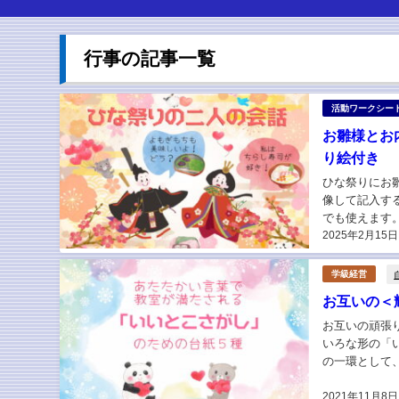
行事の記事一覧
活動ワークシー
お雛様とお
り絵付き
ひな祭りにお
像して記入す
でも使えます
2025年2月15日
ぜひ掲示してひ
学級経営
お互いの＜
お互いの頑張
いろな形の「
の一環として
化祭など多彩な
2021年11月8日