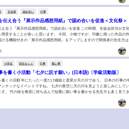
想
文化祭
認め合い
行事
を伝え合う『展示作品感想用紙』で認め合いを促進＜文化祭＞
伝え合う『展示作品感想用紙』で認め合いを促進 この時期、生徒会担当が文
を用意することが多いと思います。 今回、小物ですが、印象に残った作品の
届ける機能付きの「展示作品感想用紙」をアップしますので関係者の先生方は
ワード版をダウンロードして編集するか、ブラン...
日
小学生
担任セット
行事
願い事
事を書く小活動「七夕に託す願い」(日本語)〔学級活動版〕
を書く小活動 年にたった一度だけ織姫と彦星が天の川で会う。 日本の行事の
マンチックなイベントですね。 七夕の夜空に天の川を見ようと楽しみにして
ます。 竹の枝を教室に持ち込んで短冊に願い事を書かせる先生方も多く見て
００均ショップでも小さな笹の枝を入手でき...