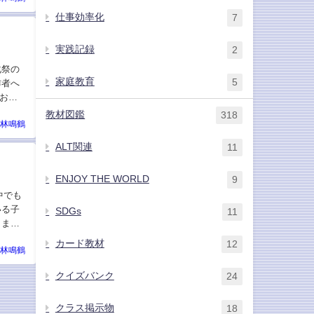
仕事効率化
7
実践記録
2
化祭の
家庭教育
5
作者へ
お試
教材図鑑
318
林鳴鶴
ALT関連
11
ENJOY THE WORLD
9
中でも
いる子
SDGs
11
きまし
カード教材
12
林鳴鶴
クイズバンク
24
クラス掲示物
18