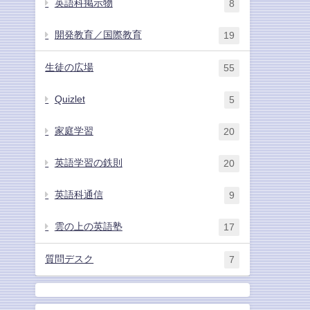
英語科掲示物
8
開発教育／国際教育
19
生徒の広場
55
Quizlet
5
家庭学習
20
英語学習の鉄則
20
英語科通信
9
雲の上の英語塾
17
質問デスク
7