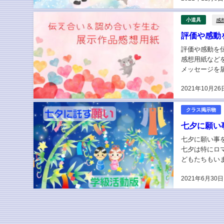
感
小道具
評価や感動
評価や感動を
感想用紙など
メッセージを
しください。 
2021年10月26
クラス掲示物
七夕に願い
七夕に願い事
七夕は特にロ
どもたちもい
た。 今では１
2021年6月30日