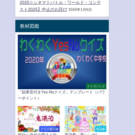
2025☆シネマトバトル・ワールド・コンテ
スト2025】中止のお詫び
2026年1月6日
教材図鑑
クイズバンク
「効果音付きYes-Noクイズ」テンプレート（パワ
ーポイント）
クラス掲示物
英語劇
節分に自分の弱さと向
英語劇「新シンデレ