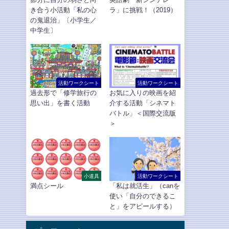
き合う小活動「私の心
ラ」に挑戦！（2019）
の鬼退治」〔小学生／
中学生〕
活動ワークシート
活動ワークシート
過去形で「修学旅行の
お気に入りの映画を紹
思い出」を書く活動
介する活動「シネマト
バトル」＜国際交流版
＞
小道具
活動ワークシート
満点シール
「私は就活生」（canを
使い「自分のできるこ
と」をアピールする）