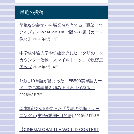
最近の投稿
簡単な定義文から職業名を当てる「職業当て
クイズ」＜What job am I?版＞80題【カード
教材】
2026年3月17日
中学校体験入学や学級開きにピッタリのエン
カウンター活動「スマイルトーク」で親密度
アップ
2026年3月16日
1枚に10単語が詰まった「BB500英単語カー
ド」で基本語彙を積み上げる【保存版】
2026年3月7日
基本動詞25種を使った『英語の語順トレー
ニング』(主語+動詞+目的語)
2026年2月18日
【CINEMATOBATTLE WORLD CONTEST