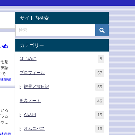
サイト内検索
カテゴリー
いぬ
はじめに
8
話を想
も英語
プロフィール
57
ので、
林鳴鶴
旅景／旅日記
55
思考ノート
46
＞
、いろ
AI活用
15
グラム
会や文
オムニバス
16
林鳴鶴