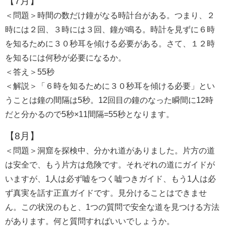
【7月】
＜問題＞時間の数だけ鐘がなる時計台がある。つまり、２
時には２回、３時には３回、鐘が鳴る。時計を見ずに６時
を知るために３０秒耳を傾ける必要がある。さて、１２時
を知るには何秒が必要になるか。
＜答え＞55秒
＜解説＞「６時を知るために３０秒耳を傾ける必要」とい
うことは鐘の間隔は5秒。12回目の鐘のなった瞬間に12時
だと分かるので5秒×11間隔=55秒となります。
【8月】
＜問題＞洞窟を探検中、分かれ道がありました。片方の道
は安全で、もう片方は危険です。それぞれの道にガイドが
いますが、1人は必ず嘘をつく嘘つきガイド、もう1人は必
ず真実を話す正直ガイドです。見分けることはできませ
ん。この状況のもと、1つの質問で安全な道を見つける方法
があります。何と質問すればいいでしょうか。