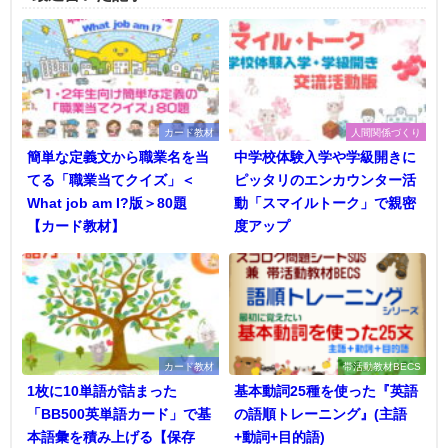
カード教材
人間関係づくり
簡単な定義文から職業名を当
中学校体験入学や学級開きに
てる「職業当てクイズ」＜
ピッタリのエンカウンター活
What job am I?版＞80題
動「スマイルトーク」で親密
【カード教材】
度アップ
カード教材
帯活動教材BECS
1枚に10単語が詰まった
基本動詞25種を使った『英語
「BB500英単語カード」で基
の語順トレーニング』(主語
本語彙を積み上げる【保存
+動詞+目的語)