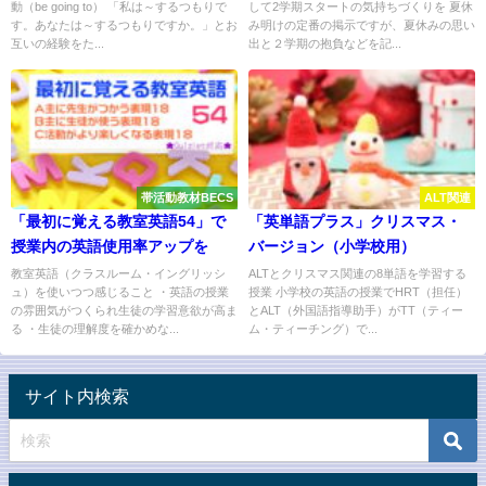
動（be going to） 「私は～するつもりで
して2学期スタートの気持ちづくりを 夏休
す。あなたは～するつもりですか。」とお
み明けの定番の掲示ですが、夏休みの思い
互いの経験をた...
出と２学期の抱負などを記...
帯活動教材BECS
ALT関連
「最初に覚える教室英語54」で
「英単語プラス」クリスマス・
授業内の英語使用率アップを
バージョン（小学校用）
教室英語（クラスルーム・イングリッシ
ALTとクリスマス関連の8単語を学習する
ュ）を使いつつ感じること ・英語の授業
授業 小学校の英語の授業でHRT（担任）
の雰囲気がつくられ生徒の学習意欲が高ま
とALT（外国語指導助手）がTT（ティー
る ・生徒の理解度を確かめな...
ム・ティーチング）で...
サイト内検索