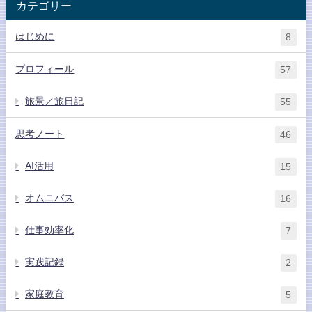
カテゴリー
はじめに
8
プロフィール
57
旅景／旅日記
55
思考ノート
46
AI活用
15
オムニバス
16
仕事効率化
7
実践記録
2
家庭教育
5