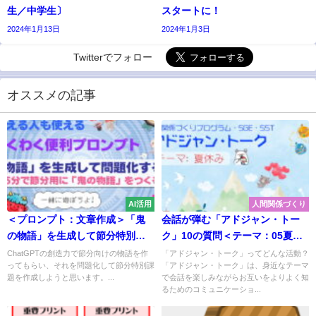
生／中学生〕
スタートに！
2024年1月13日
2024年1月3日
Twitterでフォロー
オススメの記事
AI活用
人間関係づくり
＜プロンプト：文章作成＞「鬼
会話が弾む「アドジャン・トー
の物語」を生成して節分特別課
ク」10の質問＜テーマ：05夏休
題を作成する
み＞
ChatGPTの創造力で節分向けの物語を作
「アドジャン・トーク」ってどんな活動？
ってもらい、それを問題化して節分特別課
「アドジャン・トーク」は、身近なテーマ
題を作成しようと思います。...
で会話を楽しみながらお互いをよりよく知
るためのコミュニケーショ...