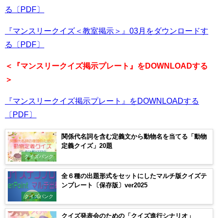
る〔PDF〕
『マンスリークイズ＜教室掲示＞』03月をダウンロードす
る〔PDF〕
＜『マンスリークイズ掲示プレート』をDOWNLOADする
＞
『マンスリークイズ掲示プレート』をDOWNLOADする
〔PDF〕
関係代名詞を含む定義文から動物名を当てる「動物
定義クイズ」20題
クイズバンク
全６種の出題形式をセットにしたマルチ版クイズテ
ンプレート〔保存版〕ver2025
クイズバンク
クイズ発表会のための「クイズ進行シナリオ」