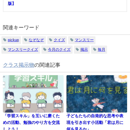
版】
関連キーワード
pickup
なぞなぞ
クイズ
マンスリー
マンスリークイズ
今月のクイズ
掲示
毎月
クラス掲示物
の関連記事
「学習スキル」を互いに磨くた
子どもたちの自発的な思考や表
めの活動、勉強のやり方を交流
現を引き出す小活動「君は月に
しよう！
何を見るか」