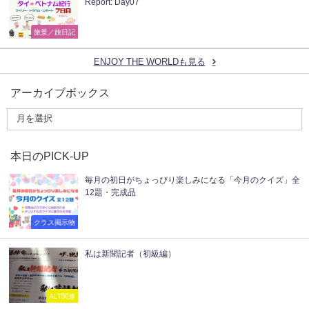
Report: Day07
旅景／旅日記
ENJOY THE WORLDも見る
アーカイブボックス
本日のPICK-UP
毎月の初日がちょっぴり楽しみになる「今月のクイズ」全
12題・完成品
クラス掲示物
私は新聞記者（初級編）
ALT関連