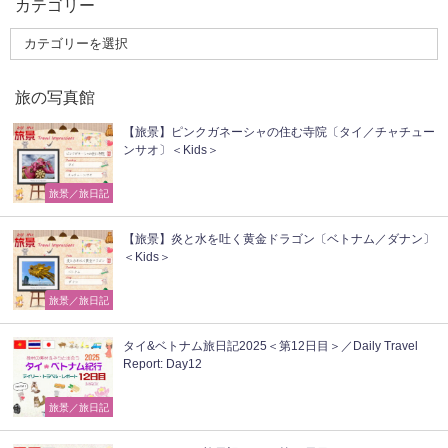
カテゴリー
旅の写真館
【旅景】ピンクガネーシャの住む寺院〔タイ／チャチュー
ンサオ〕＜Kids＞
旅景／旅日記
【旅景】炎と水を吐く黄金ドラゴン〔ベトナム／ダナン〕
＜Kids＞
旅景／旅日記
タイ&ベトナム旅日記2025＜第12日目＞／Daily Travel
Report: Day12
旅景／旅日記