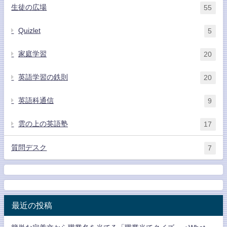
生徒の広場
55
Quizlet
5
家庭学習
20
英語学習の鉄則
20
英語科通信
9
雲の上の英語塾
17
質問デスク
7
最近の投稿