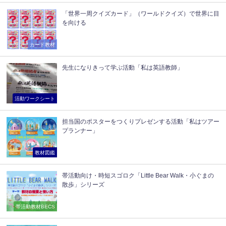
「世界一周クイズカード」（ワールドクイズ）で世界に目
を向ける
カード教材
先生になりきって学ぶ活動「私は英語教師」
活動ワークシート
担当国のポスターをつくりプレゼンする活動「私はツアー
プランナー」
教材図鑑
帯活動向け・時短スゴロク「Little Bear Walk・小ぐまの
散歩」シリーズ
帯活動教材BECS