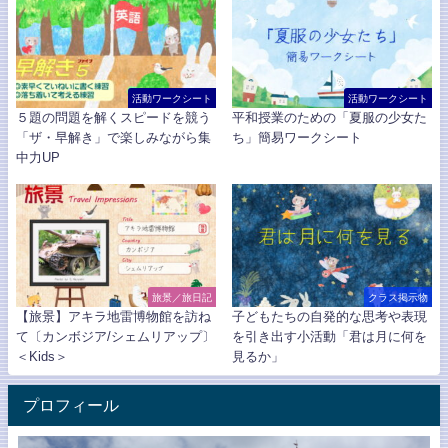
活動ワークシート
活動ワークシート
５題の問題を解くスピードを競う
平和授業のための「夏服の少女た
「ザ・早解き」で楽しみながら集
ち」簡易ワークシート
中力UP
旅景／旅日記
クラス掲示物
【旅景】アキラ地雷博物館を訪ね
子どもたちの自発的な思考や表現
て〔カンボジア/シェムリアップ〕
を引き出す小活動「君は月に何を
＜Kids＞
見るか」
プロフィール