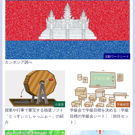
活動ワークシート
カンボジア調べ
小道具
学級経営
授業や行事で重宝する抽選ソフト
学級会で学級目標を決める〔学級
「とっすぃ☆しゃっふぉ～」の紹
目標の学級会シート〕〔担任セッ
介
ト〕