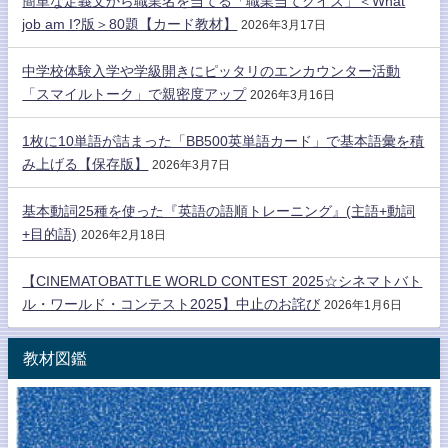
簡単な定義文から職業名を当てる「職業当てクイズ」＜What
job am I?版＞80題【カード教材】
2026年3月17日
中学校体験入学や学級開きにピッタリのエンカウンター活動
「スマイルトーク」で親密度アップ
2026年3月16日
1枚に10単語が詰まった「BB500英単語カード」で基本語彙を積
み上げる【保存版】
2026年3月7日
基本動詞25種を使った『英語の語順トレーニング』(主語+動詞
+目的語)
2026年2月18日
【CINEMATOBATTLE WORLD CONTEST 2025☆シネマトバト
ル・ワールド・コンテスト2025】中止のお詫び
2026年1月6日
教材図鑑