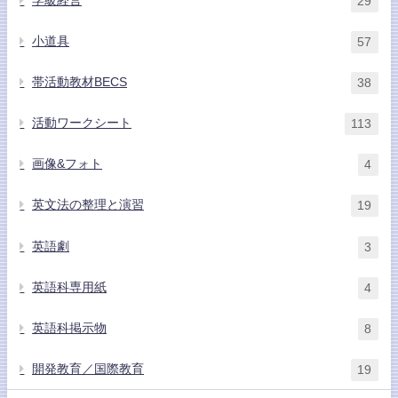
学級経営
29
小道具
57
帯活動教材BECS
38
活動ワークシート
113
画像&フォト
4
英文法の整理と演習
19
英語劇
3
英語科専用紙
4
英語科掲示物
8
開発教育／国際教育
19