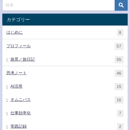
カテゴリー
はじめに
8
プロフィール
57
旅景／旅日記
55
思考ノート
46
AI活用
15
オムニバス
16
仕事効率化
7
実践記録
2