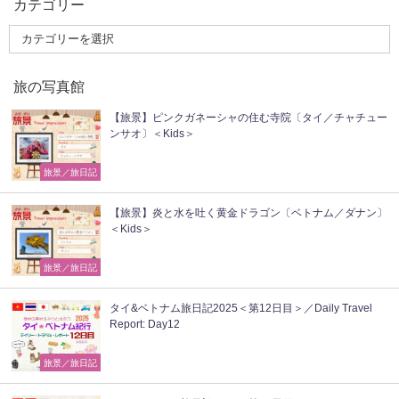
カテゴリー
旅の写真館
【旅景】ピンクガネーシャの住む寺院〔タイ／チャチュー
ンサオ〕＜Kids＞
旅景／旅日記
【旅景】炎と水を吐く黄金ドラゴン〔ベトナム／ダナン〕
＜Kids＞
旅景／旅日記
タイ&ベトナム旅日記2025＜第12日目＞／Daily Travel
Report: Day12
旅景／旅日記