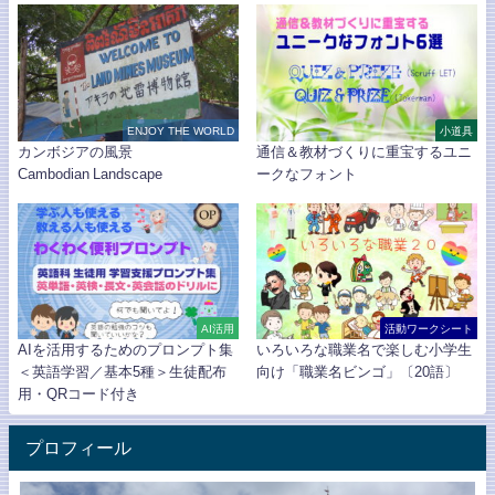
ENJOY THE WORLD
小道具
カンボジアの風景
通信＆教材づくりに重宝するユニ
Cambodian Landscape
ークなフォント
AI活用
活動ワークシート
AIを活用するためのプロンプト集
いろいろな職業名で楽しむ小学生
＜英語学習／基本5種＞生徒配布
向け「職業名ビンゴ」〔20語〕
用・QRコード付き
プロフィール