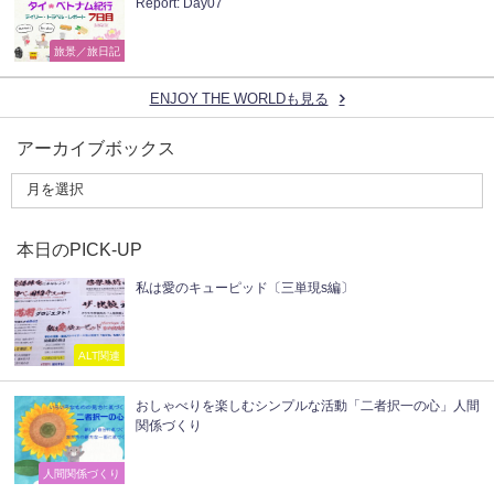
Report: Day07
旅景／旅日記
ENJOY THE WORLDも見る
アーカイブボックス
本日のPICK-UP
私は愛のキューピッド〔三単現s編〕
ALT関連
おしゃべりを楽しむシンプルな活動「二者択一の心」人間
関係づくり
人間関係づくり