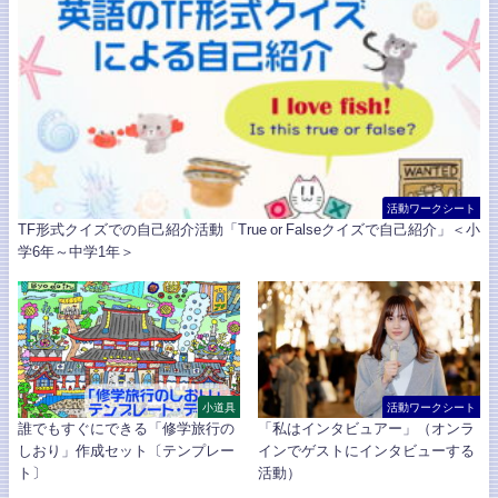
活動ワークシート
TF形式クイズでの自己紹介活動「True or Falseクイズで自己紹介」＜小
学6年～中学1年＞
小道具
活動ワークシート
誰でもすぐにできる「修学旅行の
「私はインタビュアー」（オンラ
しおり」作成セット〔テンプレー
インでゲストにインタビューする
ト〕
活動）