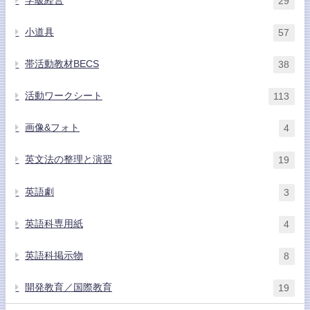
学級経営
29
小道具
57
帯活動教材BECS
38
活動ワークシート
113
画像&フォト
4
英文法の整理と演習
19
英語劇
3
英語科専用紙
4
英語科掲示物
8
開発教育／国際教育
19