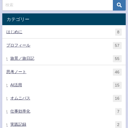
カテゴリー
はじめに
8
プロフィール
57
旅景／旅日記
55
思考ノート
46
AI活用
15
オムニバス
16
仕事効率化
7
実践記録
2