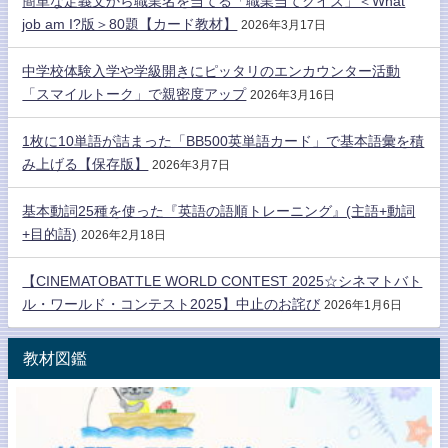
簡単な定義文から職業名を当てる「職業当てクイズ」＜What
job am I?版＞80題【カード教材】
2026年3月17日
中学校体験入学や学級開きにピッタリのエンカウンター活動
「スマイルトーク」で親密度アップ
2026年3月16日
1枚に10単語が詰まった「BB500英単語カード」で基本語彙を積
み上げる【保存版】
2026年3月7日
基本動詞25種を使った『英語の語順トレーニング』(主語+動詞
+目的語)
2026年2月18日
【CINEMATOBATTLE WORLD CONTEST 2025☆シネマトバト
ル・ワールド・コンテスト2025】中止のお詫び
2026年1月6日
教材図鑑