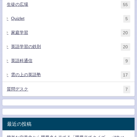
生徒の広場
55
Quizlet
5
家庭学習
20
英語学習の鉄則
20
英語科通信
9
雲の上の英語塾
17
質問デスク
7
最近の投稿