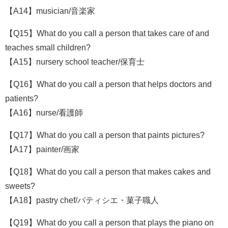
【A14】musician/音楽家
【Q15】What do you call a person that takes care of and
teaches small children?
【A15】nursery school teacher/保育士
【Q16】What do you call a person that helps doctors and
patients?
【A16】nurse/看護師
【Q17】What do you call a person that paints pictures?
【A17】painter/画家
【Q18】What do you call a person that makes cakes and
sweets?
【A18】pastry chef/パティシエ・菓子職人
【Q19】What do you call a person that plays the piano on