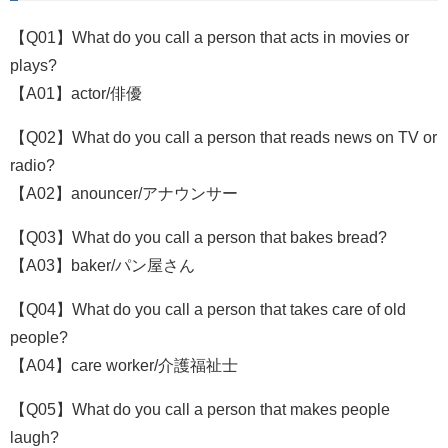
【Q01】What do you call a person that acts in movies or
plays?
【A01】actor/俳優
【Q02】What do you call a person that reads news on TV or
radio?
【A02】anouncer/アナウンサー
【Q03】What do you call a person that bakes bread?
【A03】baker/パン屋さん
【Q04】What do you call a person that takes care of old
people?
【A04】care worker/介護福祉士
【Q05】What do you call a person that makes people
laugh?