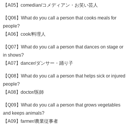
【A05】comedian/コメディアン・お笑い芸人
【Q06】What do you call a person that cooks meals for
people?
【A06】cook/料理人
【Q07】What do you call a person that dances on stage or
in shows?
【A07】dancer/ダンサー・踊り子
【Q08】What do you call a person that helps sick or injured
people?
【A08】doctor/医師
【Q09】What do you call a person that grows vegetables
and keeps animals?
【A09】farmer/農業従事者