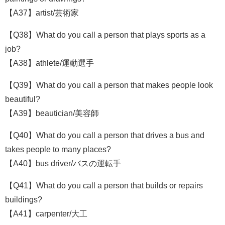
【A37】artist/芸術家
【Q38】What do you call a person that plays sports as a
job?
【A38】athlete/運動選手
【Q39】What do you call a person that makes people look
beautiful?
【A39】beautician/美容師
【Q40】What do you call a person that drives a bus and
takes people to many places?
【A40】bus driver/バスの運転手
【Q41】What do you call a person that builds or repairs
buildings?
【A41】carpenter/大工