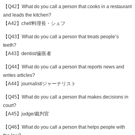
【Q42】What do you call a person that cooks in a restaurant
and leads the kitchen?
【A42】chef/料理長・シェフ
【Q43】What do you call a person that treats people’s
teeth?
【A43】dentist/歯医者
【Q44】What do you call a person that reports news and
writes articles?
【A44】journalist/ジャーナリスト
【Q45】What do you call a person that makes decisions in
court?
【A45】judge/裁判官
【Q46】What do you call a person that helps people with