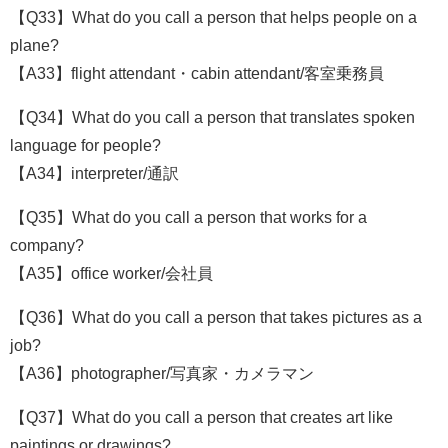
【Q33】What do you call a person that helps people on a
plane?
【A33】flight attendant・cabin attendant/客室乗務員
【Q34】What do you call a person that translates spoken
language for people?
【A34】interpreter/通訳
【Q35】What do you call a person that works for a
company?
【A35】office worker/会社員
【Q36】What do you call a person that takes pictures as a
job?
【A36】photographer/写真家・カメラマン
【Q37】What do you call a person that creates art like
paintings or drawings?