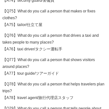
【A74】security guard/警備員
【Q75】What do you call a person that makes or fixes
clothes?
【A75】tailor/仕立て屋
【Q76】What do you call a person that drives a taxi and
takes people to many places?
【A76】taxi driver/タクシー運転手
【Q77】What do you call a person that shows visitors
around places?
【A77】tour guide/ツアーガイド
【Q78】What do you call a person that helps travelers plan
trips?
【A78】travel agent/旅行代理店スタッフ
【Q79】What do you call a person that tells people about