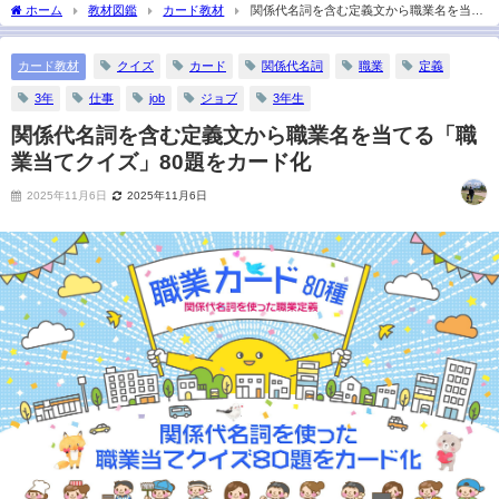
ホーム
教材図鑑
カード教材
関係代名詞を含む定義文から職業名を当て
る「職業当てクイズ」80題をカード化
カード教材
クイズ
カード
関係代名詞
職業
定義
3年
仕事
job
ジョブ
3年生
関係代名詞を含む定義文から職業名を当てる「職
業当てクイズ」80題をカード化
2025年11月6日
2025年11月6日