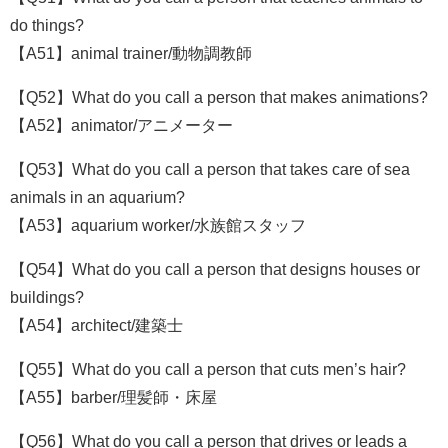
do things?
【A51】animal trainer/動物調教師
【Q52】What do you call a person that makes animations?
【A52】animator/アニメーター
【Q53】What do you call a person that takes care of sea
animals in an aquarium?
【A53】aquarium worker/水族館スタッフ
【Q54】What do you call a person that designs houses or
buildings?
【A54】architect/建築士
【Q55】What do you call a person that cuts men’s hair?
【A55】barber/理髪師・床屋
【Q56】What do you call a person that drives or leads a