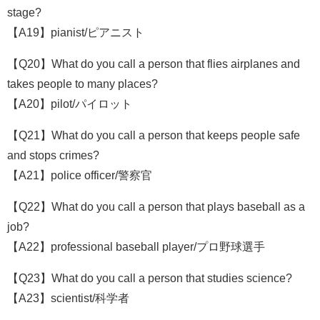
stage?
【A19】pianist/ピアニスト
【Q20】What do you call a person that flies airplanes and
takes people to many places?
【A20】pilot/パイロット
【Q21】What do you call a person that keeps people safe
and stops crimes?
【A21】police officer/警察官
【Q22】What do you call a person that plays baseball as a
job?
【A22】professional baseball player/プロ野球選手
【Q23】What do you call a person that studies science?
【A23】scientist/科学者