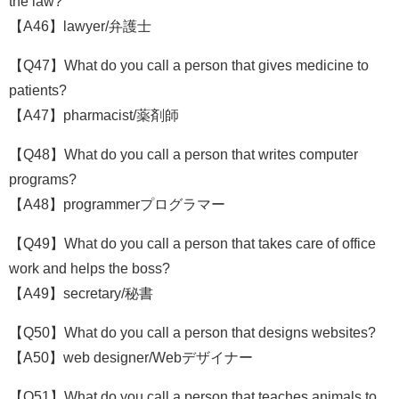
the law?
【A46】lawyer/弁護士
【Q47】What do you call a person that gives medicine to
patients?
【A47】pharmacist/薬剤師
【Q48】What do you call a person that writes computer
programs?
【A48】programmerプログラマー
【Q49】What do you call a person that takes care of office
work and helps the boss?
【A49】secretary/秘書
【Q50】What do you call a person that designs websites?
【A50】web designer/Webデザイナー
【Q51】What do you call a person that teaches animals to