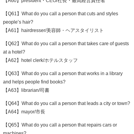
【A60】president・CEO/社長・最高経営責任者
【Q61】What do you call a person that cuts and styles
people’s hair?
【A61】hairdresser/美容師・ヘアスタイリスト
【Q62】What do you call a person that takes care of guests
at a hotel?
【A62】hotel clerk/ホテルスタッフ
【Q63】What do you call a person that works in a library
and helps people find books?
【A63】librarian/司書
【Q64】What do you call a person that leads a city or town?
【A64】mayor/市長
【Q65】What do you call a person that repairs cars or
machines?