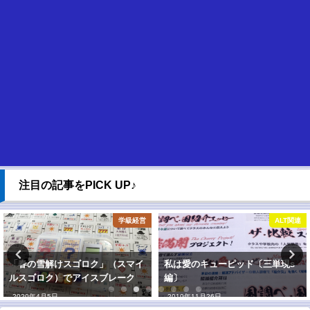
注目の記事をPICK UP♪
学級経営
ALT関連
「春の雪解けスゴロク」（スマイ
私は愛のキューピッド〔三単現s
ルスゴロク）でアイスブレーク
編〕
2020年4月5日
2019年11月26日