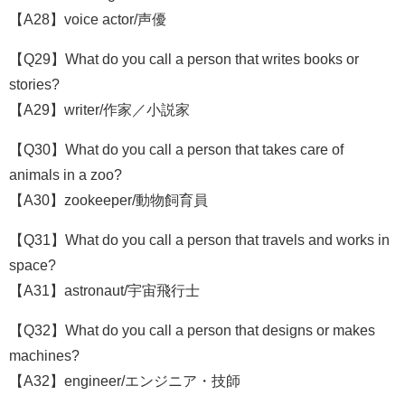
【A28】voice actor/声優
【Q29】What do you call a person that writes books or
stories?
【A29】writer/作家／小説家
【Q30】What do you call a person that takes care of
animals in a zoo?
【A30】zookeeper/動物飼育員
【Q31】What do you call a person that travels and works in
space?
【A31】astronaut/宇宙飛行士
【Q32】What do you call a person that designs or makes
machines?
【A32】engineer/エンジニア・技師