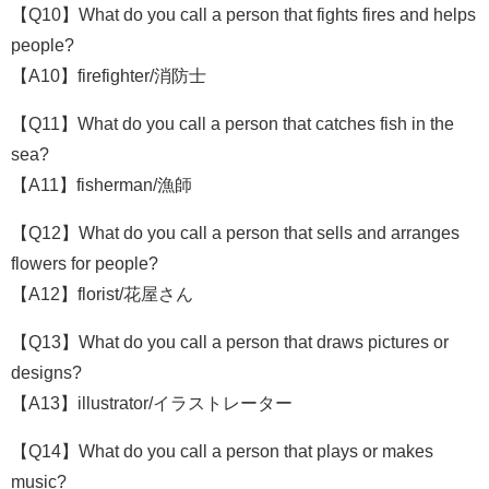
【Q10】What do you call a person that fights fires and helps
people?
【A10】firefighter/消防士
【Q11】What do you call a person that catches fish in the
sea?
【A11】fisherman/漁師
【Q12】What do you call a person that sells and arranges
flowers for people?
【A12】florist/花屋さん
【Q13】What do you call a person that draws pictures or
designs?
【A13】illustrator/イラストレーター
【Q14】What do you call a person that plays or makes
music?