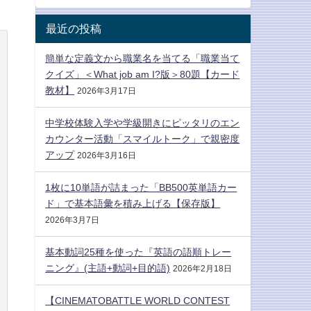
最近の投稿
簡単な定義文から職業名を当てる「職業当て
クイズ」＜What job am I?版＞80題【カード
教材】
2026年3月17日
中学校体験入学や学級開きにピッタリのエン
カウンター活動「スマイルトーク」で親密度
アップ
2026年3月16日
1枚に10単語が詰まった「BB500英単語カー
ド」で基本語彙を積み上げる【保存版】
2026年3月7日
基本動詞25種を使った『英語の語順トレー
ニング』(主語+動詞+目的語)
2026年2月18日
【CINEMATOBATTLE WORLD CONTEST