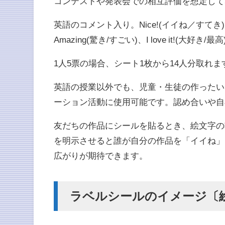
コンテストや発表会での相互評価を想定して
英語のコメント入り。Nice!(イイね／すてき)、Gr
Amazing(驚き/すごい)、I love it!(大好き/
1人5票の場合、シート1枚から14人分取れま
英語の授業以外でも、児童・生徒の作ったい
ーション活動に使用可能です。認め合いや自
友だちの作品にシールを貼るとき、絵文字の
を明示させると誰が自分の作品を「イイね」
広がりが期待できます。
ラベルシールのイメージ〔絵