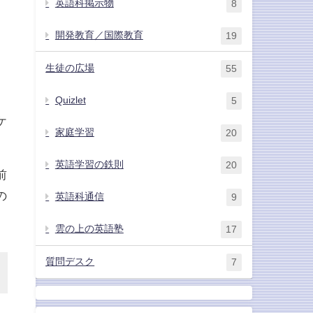
英語科掲示物
8
開発教育／国際教育
19
生徒の広場
55
Quizlet
5
ケ
家庭学習
20
英語学習の鉄則
20
前
の
英語科通信
9
雲の上の英語塾
17
質問デスク
7