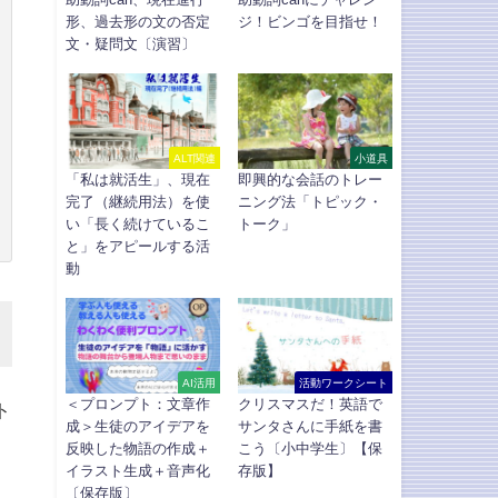
形、過去形の文の否定
ジ！ビンゴを目指せ！
文・疑問文〔演習〕
ALT関連
小道具
「私は就活生」、現在
即興的な会話のトレー
完了（継続用法）を使
ニング法「トピック・
い「長く続けているこ
トーク」
と」をアピールする活
動
AI活用
活動ワークシート
＜プロンプト：文章作
クリスマスだ！英語で
ト
成＞生徒のアイデアを
サンタさんに手紙を書
反映した物語の作成＋
こう〔小中学生〕【保
イラスト生成＋音声化
存版】
〔保存版〕