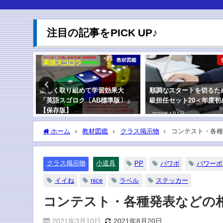
注目の記事をPICK UP♪
カード教材
教材図鑑
ード」の
楽しく取り組めて学習効果大
順調なスタートを切るた
「英語スゴロク〔AB標準版〕」
級担任セット20＜年度初
【保存版】
2020年4月1日
2021年6月13日
ホーム
教材図鑑
クラス掲示物
コンテスト・各種
クラス掲示物
小道具
PP
パワポ
パワーポ
イイね
nice
ラベル
ステッカー
コンテスト・各種発表などの
2021年3月10日
2021年8月20日