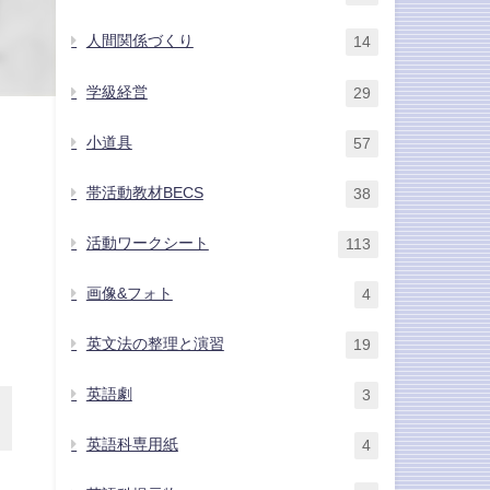
人間関係づくり
14
学級経営
29
小道具
57
帯活動教材BECS
38
活動ワークシート
113
画像&フォト
4
英文法の整理と演習
19
英語劇
3
英語科専用紙
4