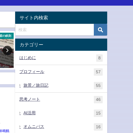
サイト内検索
習の鉄則
活動ワークシート
活動ワー
カテゴリー
「夢の家電」エッセーコンテス
卒業プロジェクトとして英
はじめに
8
ト
「総仕上げ自己紹介」を発
〔小学校〕
2019年11月14日
プロフィール
57
2022年1月29日
旅景／旅日記
55
思考ノート
46
AI活用
15
種
オムニバス
16
林鳴鶴