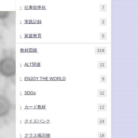
仕事効率化
7
実践記録
2
家庭教育
5
教材図鑑
318
ALT関連
11
ENJOY THE WORLD
9
SDGs
11
カード教材
12
クイズバンク
24
クラス掲示物
18