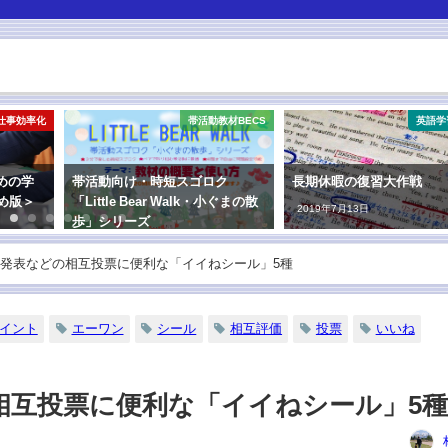
仕事効率化
帯活動教材BECS
英語学
めの学
帯活動向け・時短スゴロク
長期休暇の復習大作戦
め版＞
「Little Bear Walk・小ぐまの散
2019年7月13日
歩」シリーズ
2023年3月7日
発表などの相互投票に便利な「イイねシール」5種
イント
エーワン
シール
相互評価
投票
いいね
相互投票に便利な「イイねシール」5