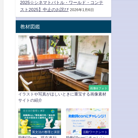
2025☆シネマトバトル・ワールド・コンテ
スト2025】中止のお詫び
2026年1月6日
教材図鑑
画像&フォト
イラストや写真がほしいときに重宝する画像素材
サイトの紹介
英文法の整理と演習
活動ワークシート
助動詞can、現在進行
助動詞canにチャレン