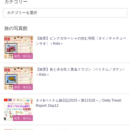
カテゴリー
旅の写真館
【旅景】ピンクガネーシャの住む寺院〔タイ／チャチュー
ンサオ〕＜Kids＞
旅景／旅日記
【旅景】炎と水を吐く黄金ドラゴン〔ベトナム／ダナン〕
＜Kids＞
旅景／旅日記
タイ&ベトナム旅日記2025＜第12日目＞／Daily Travel
Report: Day12
旅景／旅日記