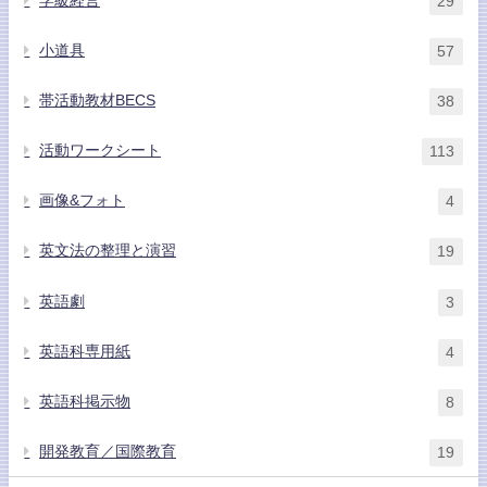
学級経営
29
小道具
57
帯活動教材BECS
38
活動ワークシート
113
画像&フォト
4
英文法の整理と演習
19
英語劇
3
英語科専用紙
4
英語科掲示物
8
開発教育／国際教育
19