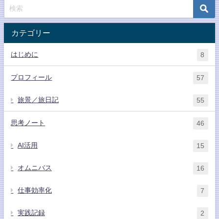
カテゴリー
はじめに
8
プロフィール
57
旅景／旅日記
55
思考ノート
46
AI活用
15
オムニバス
16
仕事効率化
7
実践記録
2