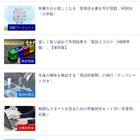
辞書引きが楽しくなる「英単語を書き写す宿題」60回分
〔小学校〕
活動ワークシート
楽しく取り組めて学習効果大「英語スゴロク〔AB標準
版〕」【保存版】
教材図鑑
生徒の興味を喚起する「英語科新聞」の発行〔テンプレー
ト付き〕
英語科通信
順調なスタートを切るための学級担任セット20＜年度初
め版＞
仕事効率化