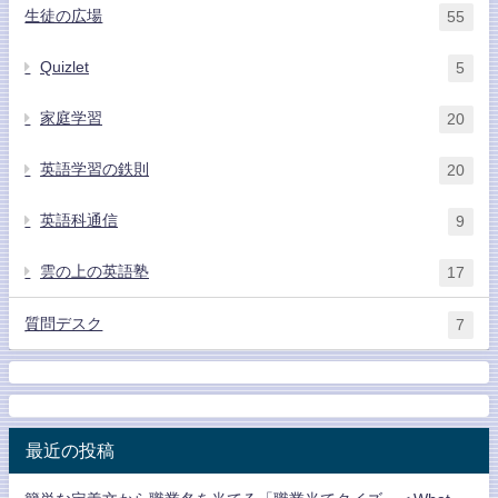
生徒の広場
55
Quizlet
5
家庭学習
20
英語学習の鉄則
20
英語科通信
9
雲の上の英語塾
17
質問デスク
7
最近の投稿