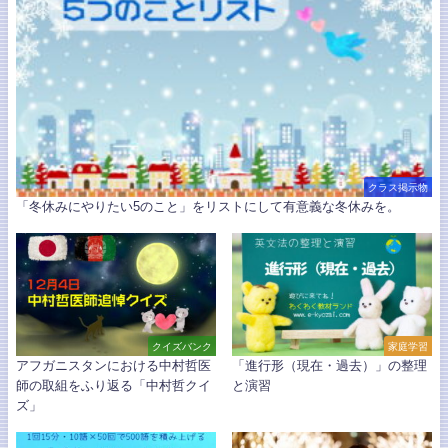
クラス掲示物
「冬休みにやりたい5のこと」をリストにして有意義な冬休みを。
クイズバンク
家庭学習
アフガニスタンにおける中村哲医
「進行形（現在・過去）」の整理
師の取組をふり返る「中村哲クイ
と演習
ズ」