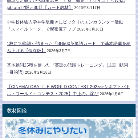
簡単な定義文から職業名を当てる「職業当てクイズ」＜What
job am I?版＞80題【カード教材】
2026年3月17日
中学校体験入学や学級開きにピッタリのエンカウンター活動
「スマイルトーク」で親密度アップ
2026年3月16日
1枚に10単語が詰まった「BB500英単語カード」で基本語彙を積
み上げる【保存版】
2026年3月7日
基本動詞25種を使った『英語の語順トレーニング』(主語+動詞
+目的語)
2026年2月18日
【CINEMATOBATTLE WORLD CONTEST 2025☆シネマトバト
ル・ワールド・コンテスト2025】中止のお詫び
2026年1月6日
教材図鑑