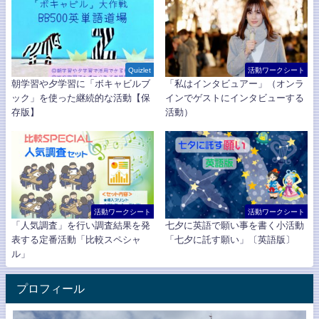
Quizlet
活動ワークシート
朝学習や夕学習に「ボキャビルブ
「私はインタビュアー」（オンラ
ック」を使った継続的な活動【保
インでゲストにインタビューする
存版】
活動）
活動ワークシート
活動ワークシート
「人気調査」を行い調査結果を発
七夕に英語で願い事を書く小活動
表する定番活動「比較スペシャ
「七夕に託す願い」〔英語版〕
ル」
プロフィール