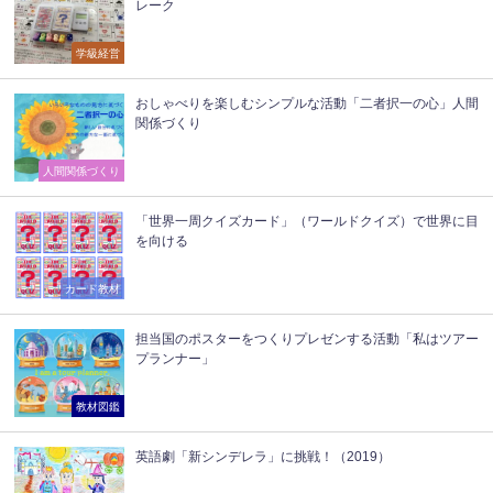
レーク
学級経営
おしゃべりを楽しむシンプルな活動「二者択一の心」人間
関係づくり
人間関係づくり
「世界一周クイズカード」（ワールドクイズ）で世界に目
を向ける
カード教材
担当国のポスターをつくりプレゼンする活動「私はツアー
プランナー」
教材図鑑
英語劇「新シンデレラ」に挑戦！（2019）