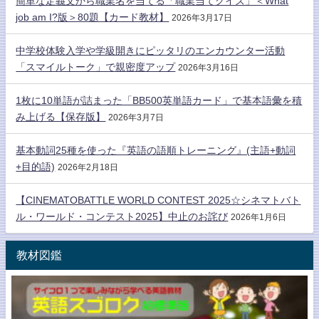
簡単な定義文から職業名を当てる「職業当てクイズ」＜What
job am I?版＞80題【カード教材】
2026年3月17日
中学校体験入学や学級開きにピッタリのエンカウンター活動
「スマイルトーク」で親密度アップ
2026年3月16日
1枚に10単語が詰まった「BB500英単語カード」で基本語彙を積
み上げる【保存版】
2026年3月7日
基本動詞25種を使った『英語の語順トレーニング』(主語+動詞
+目的語)
2026年2月18日
【CINEMATOBATTLE WORLD CONTEST 2025☆シネマトバト
ル・ワールド・コンテスト2025】中止のお詫び
2026年1月6日
教材図鑑