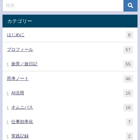
カテゴリー
はじめに
8
プロフィール
57
旅景／旅日記
55
思考ノート
46
AI活用
15
オムニバス
16
仕事効率化
7
実践記録
2