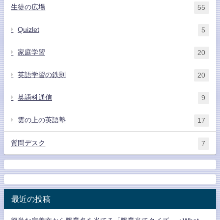
生徒の広場
55
Quizlet
5
家庭学習
20
英語学習の鉄則
20
英語科通信
9
雲の上の英語塾
17
質問デスク
7
最近の投稿