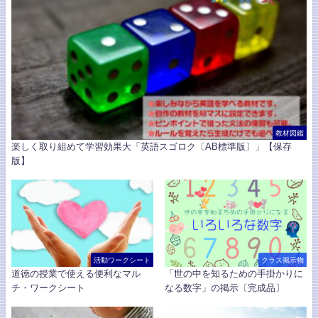
教材図鑑
楽しく取り組めて学習効果大「英語スゴロク〔AB標準版〕」【保存
版】
活動ワークシート
クラス掲示物
道徳の授業で使える便利なマル
「世の中を知るための手掛かりに
チ・ワークシート
なる数字」の掲示〔完成品〕