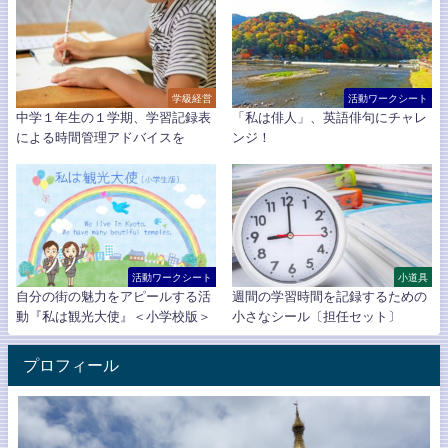
学級経営
活動ワークシート
中学１年生の１学期、学習記録表
「私は俳人」、英語俳句にチャレ
による時間管理アドバイスを
ンジ！
活動ワークシート
小道具
自分の街の魅力をアピールする活
週間の学習時間を記録するための
動『私は観光大使』＜小学校版＞
小さなシール〔担任セット〕
プロフィール