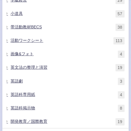
学級経営
29
小道具
57
帯活動教材BECS
38
活動ワークシート
113
画像&フォト
4
英文法の整理と演習
19
英語劇
3
英語科専用紙
4
英語科掲示物
8
開発教育／国際教育
19