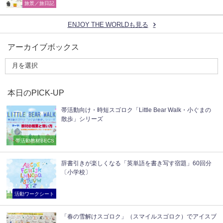
旅景／旅日記
ENJOY THE WORLDも見る
アーカイブボックス
本日のPICK-UP
帯活動向け・時短スゴロク「Little Bear Walk・小ぐまの
散歩」シリーズ
帯活動教材BECS
辞書引きが楽しくなる「英単語を書き写す宿題」60回分
〔小学校〕
活動ワークシート
「春の雪解けスゴロク」（スマイルスゴロク）でアイスブ