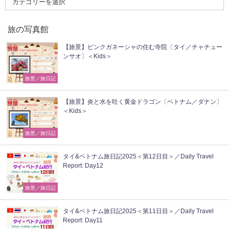
旅の写真館
【旅景】ピンクガネーシャの住む寺院〔タイ／チャチュー
ンサオ〕＜Kids＞
旅景／旅日記
【旅景】炎と水を吐く黄金ドラゴン〔ベトナム／ダナン〕
＜Kids＞
旅景／旅日記
タイ&ベトナム旅日記2025＜第12日目＞／Daily Travel
Report: Day12
旅景／旅日記
タイ&ベトナム旅日記2025＜第11日目＞／Daily Travel
Report: Day11