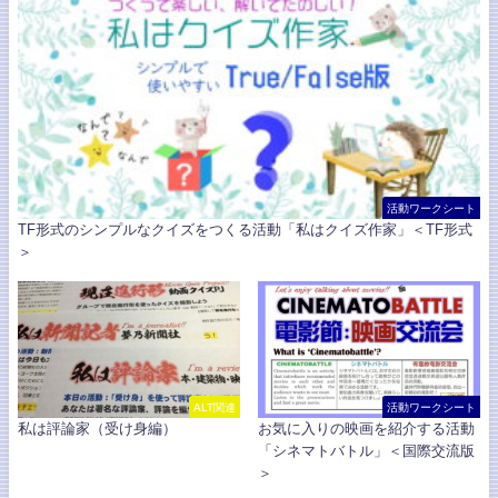
活動ワークシート
TF形式のシンプルなクイズをつくる活動「私はクイズ作家」＜TF形式
＞
ALT関連
活動ワークシート
私は評論家（受け身編）
お気に入りの映画を紹介する活動
「シネマトバトル」＜国際交流版
＞