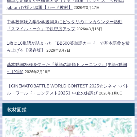
簡単な定義文から職業名を当てる「職業当てクイズ」＜What
job am I?版＞80題【カード教材】
2026年3月17日
中学校体験入学や学級開きにピッタリのエンカウンター活動
「スマイルトーク」で親密度アップ
2026年3月16日
1枚に10単語が詰まった「BB500英単語カード」で基本語彙を積
み上げる【保存版】
2026年3月7日
基本動詞25種を使った『英語の語順トレーニング』(主語+動詞
+目的語)
2026年2月18日
【CINEMATOBATTLE WORLD CONTEST 2025☆シネマトバト
ル・ワールド・コンテスト2025】中止のお詫び
2026年1月6日
教材図鑑