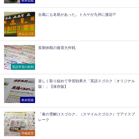
教材図鑑
台風にも名前があった。トカゲが九州に接近!?
オムニバス
長期休暇の復習大作戦
英語学習の鉄則
楽しく取り組めて学習効果大「英語スゴロク〔オリジナル
版〕」【保存版】
教材図鑑
「春の雪解けスゴロク」（スマイルスゴロク）でアイスブ
レーク
学級経営