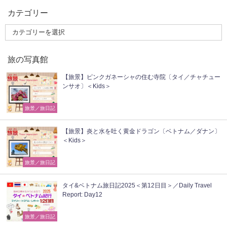
カテゴリー
旅の写真館
【旅景】ピンクガネーシャの住む寺院〔タイ／チャチュー
ンサオ〕＜Kids＞
旅景／旅日記
【旅景】炎と水を吐く黄金ドラゴン〔ベトナム／ダナン〕
＜Kids＞
旅景／旅日記
タイ&ベトナム旅日記2025＜第12日目＞／Daily Travel
Report: Day12
旅景／旅日記