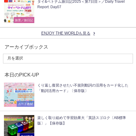
タイ&ベトナム旅日記2025＜第7日目＞／Daily Travel
Report: Day07
旅景／旅日記
ENJOY THE WORLDも見る
アーカイブボックス
本日のPICK-UP
くり返し復習させたい不規則動詞の活用をカード化した
「動詞活用カード」〔保存版〕
カード教材
楽しく取り組めて学習効果大「英語スゴロク〔AB標準
版〕」【保存版】