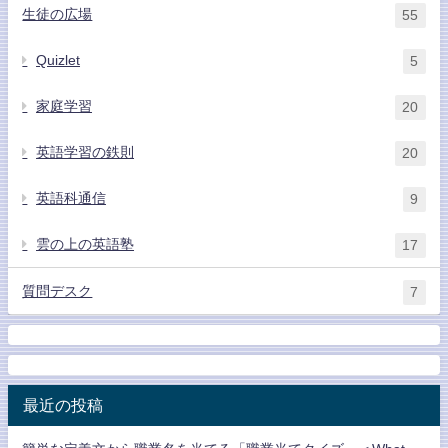
生徒の広場
55
Quizlet
5
家庭学習
20
英語学習の鉄則
20
英語科通信
9
雲の上の英語塾
17
質問デスク
7
最近の投稿