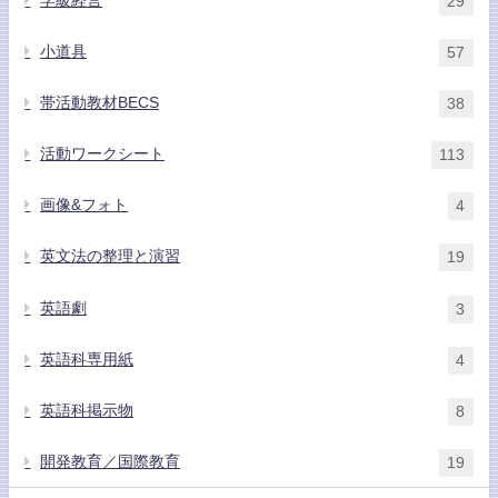
学級経営
29
小道具
57
帯活動教材BECS
38
活動ワークシート
113
画像&フォト
4
英文法の整理と演習
19
英語劇
3
英語科専用紙
4
英語科掲示物
8
開発教育／国際教育
19