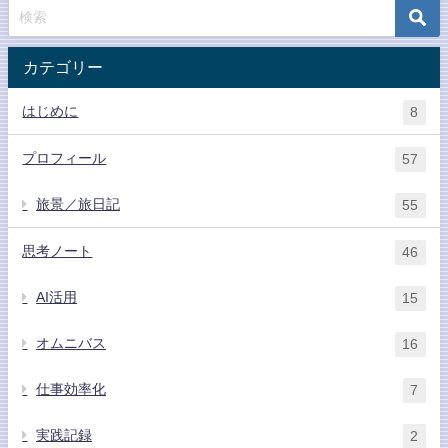
カテゴリー
はじめに
8
プロフィール
57
旅景／旅日記
55
思考ノート
46
AI活用
15
オムニバス
16
仕事効率化
7
実践記録
2