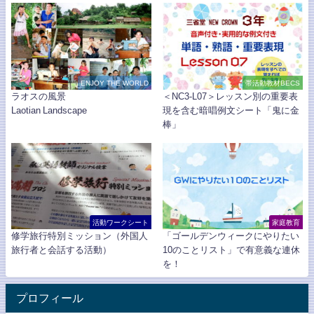
ENJOY THE WORLD
帯活動教材BECS
ラオスの風景
＜NC3-L07＞レッスン別の重要表
Laotian Landscape
現を含む暗唱例文シート「鬼に金
棒」
活動ワークシート
家庭教育
修学旅行特別ミッション（外国人
「ゴールデンウィークにやりたい
旅行者と会話する活動）
10のことリスト」で有意義な連休
を！
プロフィール