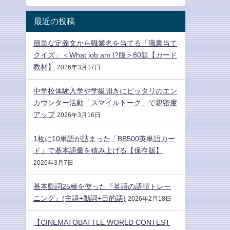
最近の投稿
簡単な定義文から職業名を当てる「職業当て
クイズ」＜What job am I?版＞80題【カード
教材】
2026年3月17日
中学校体験入学や学級開きにピッタリのエン
カウンター活動「スマイルトーク」で親密度
アップ
2026年3月16日
1枚に10単語が詰まった「BB500英単語カー
ド」で基本語彙を積み上げる【保存版】
2026年3月7日
基本動詞25種を使った『英語の語順トレー
ニング』(主語+動詞+目的語)
2026年2月18日
【CINEMATOBATTLE WORLD CONTEST