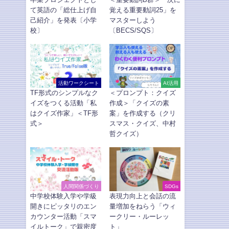
て英語の「総仕上げ自
覚える重要動詞25」を
己紹介」を発表〔小学
マスターしよう
校〕
〔BECS/SQS〕
活動ワークシート
AI活用
TF形式のシンプルなク
＜プロンプト：クイズ
イズをつくる活動「私
作成＞「クイズの素
はクイズ作家」＜TF形
案」を作成する（クリ
式＞
スマス・クイズ、中村
哲クイズ）
人間関係づくり
SDGs
中学校体験入学や学級
表現力向上と会話の流
開きにピッタリのエン
量増加をねらう「ウィ
カウンター活動「スマ
ークリー・ルーレッ
イルトーク」で親密度
ト」