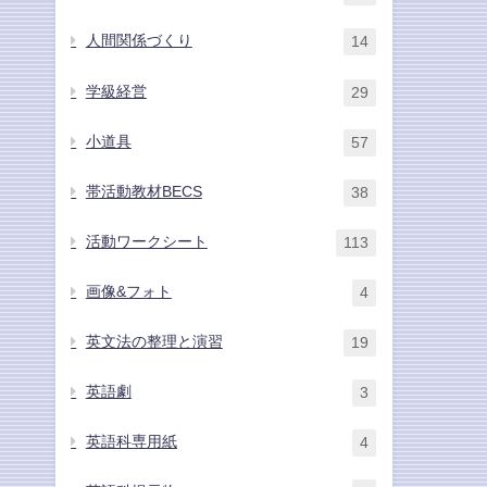
人間関係づくり
14
学級経営
29
小道具
57
帯活動教材BECS
38
活動ワークシート
113
画像&フォト
4
英文法の整理と演習
19
英語劇
3
英語科専用紙
4