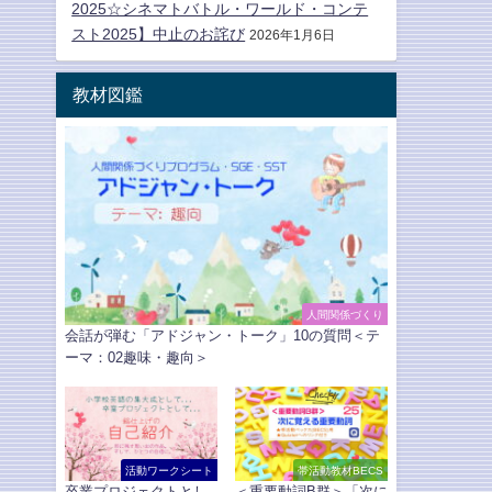
2025☆シネマトバトル・ワールド・コンテ
スト2025】中止のお詫び
2026年1月6日
教材図鑑
人間関係づくり
会話が弾む「アドジャン・トーク」10の質問＜テ
ーマ：02趣味・趣向＞
活動ワークシート
帯活動教材BECS
卒業プロジェクトとし
＜重要動詞B群＞「次に