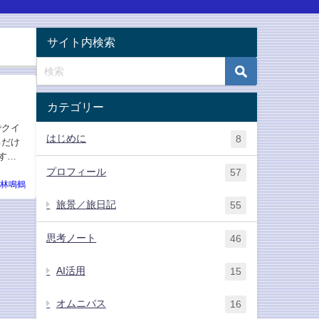
サイト内検索
カテゴリー
でクイ
はじめに
8
るだけ
す。
プロフィール
57
林鳴鶴
旅景／旅日記
55
思考ノート
46
AI活用
15
オムニバス
16