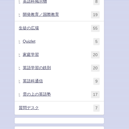
英語科掲示物
8
開発教育／国際教育
19
生徒の広場
55
Quizlet
5
家庭学習
20
英語学習の鉄則
20
英語科通信
9
雲の上の英語塾
17
質問デスク
7