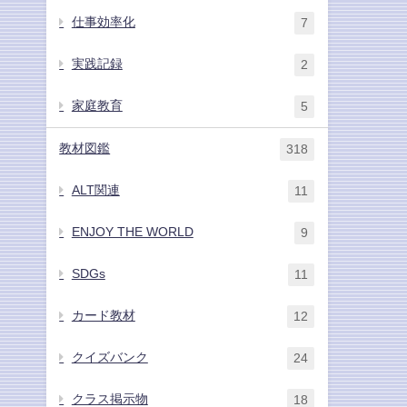
仕事効率化
7
実践記録
2
家庭教育
5
教材図鑑
318
ALT関連
11
ENJOY THE WORLD
9
SDGs
11
カード教材
12
クイズバンク
24
クラス掲示物
18