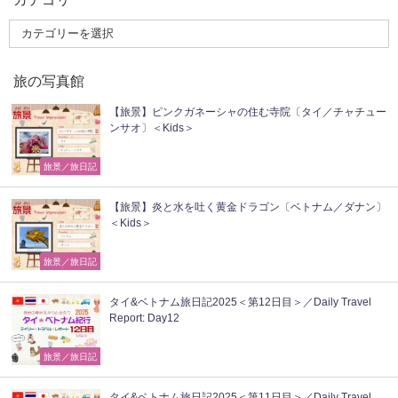
旅の写真館
【旅景】ピンクガネーシャの住む寺院〔タイ／チャチュー
ンサオ〕＜Kids＞
旅景／旅日記
【旅景】炎と水を吐く黄金ドラゴン〔ベトナム／ダナン〕
＜Kids＞
旅景／旅日記
タイ&ベトナム旅日記2025＜第12日目＞／Daily Travel
Report: Day12
旅景／旅日記
タイ&ベトナム旅日記2025＜第11日目＞／Daily Travel