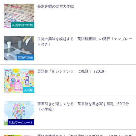
長期休暇の復習大作戦
英語学習の鉄則
生徒の興味を喚起する「英語科新聞」の発行〔テンプレー
ト付き〕
英語科通信
英語劇「新シンデレラ」に挑戦！（2019）
英語劇
辞書引きが楽しくなる「英単語を書き写す宿題」60回分
〔小学校〕
活動ワークシート