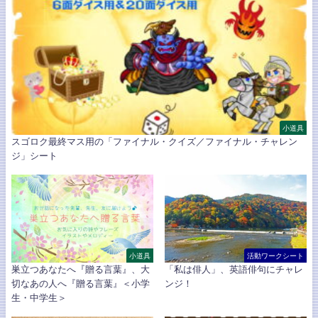
小道具
スゴロク最終マス用の「ファイナル・クイズ／ファイナル・チャレン
ジ」シート
小道具
活動ワークシート
巣立つあなたへ『贈る言葉』、大
「私は俳人」、英語俳句にチャレ
切なあの人へ『贈る言葉』＜小学
ンジ！
生・中学生＞