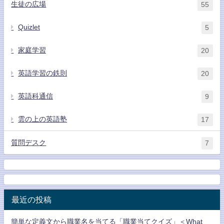
生徒の広場
55
Quizlet
5
家庭学習
20
英語学習の鉄則
20
英語科通信
9
雲の上の英語塾
17
質問デスク
7
最近の投稿
簡単な定義文から職業名を当てる「職業当てクイズ」＜What