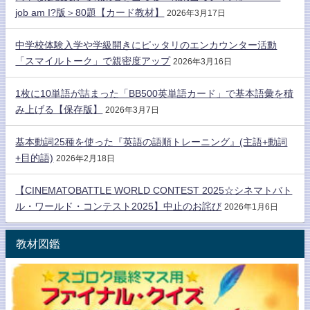
job am I?版＞80題【カード教材】
2026年3月17日
中学校体験入学や学級開きにピッタリのエンカウンター活動
「スマイルトーク」で親密度アップ
2026年3月16日
1枚に10単語が詰まった「BB500英単語カード」で基本語彙を積
み上げる【保存版】
2026年3月7日
基本動詞25種を使った『英語の語順トレーニング』(主語+動詞
+目的語)
2026年2月18日
【CINEMATOBATTLE WORLD CONTEST 2025☆シネマトバト
ル・ワールド・コンテスト2025】中止のお詫び
2026年1月6日
教材図鑑