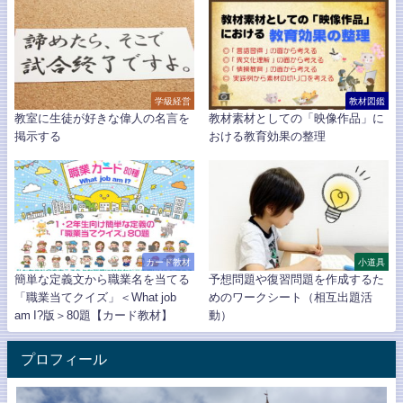
学級経営
教材図鑑
教室に生徒が好きな偉人の名言を
教材素材としての「映像作品」に
掲示する
おける教育効果の整理
カード教材
小道具
簡単な定義文から職業名を当てる
予想問題や復習問題を作成するた
「職業当てクイズ」＜What job
めのワークシート（相互出題活
am I?版＞80題【カード教材】
動）
プロフィール