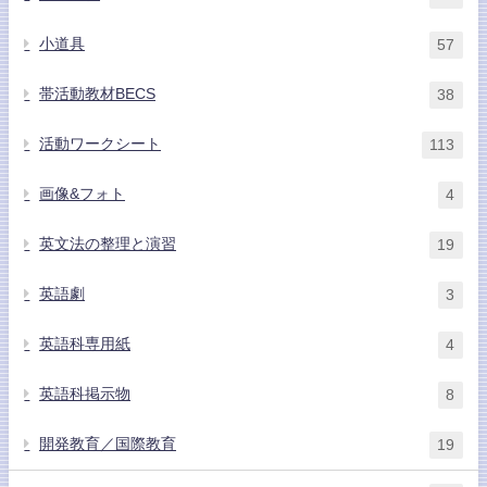
小道具
57
帯活動教材BECS
38
活動ワークシート
113
画像&フォト
4
英文法の整理と演習
19
英語劇
3
英語科専用紙
4
英語科掲示物
8
開発教育／国際教育
19