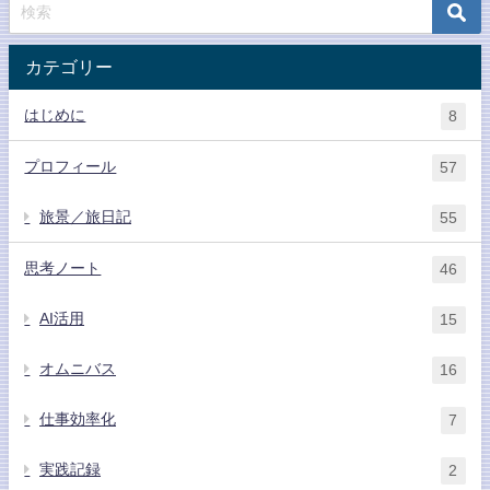
カテゴリー
はじめに
8
プロフィール
57
旅景／旅日記
55
思考ノート
46
AI活用
15
オムニバス
16
仕事効率化
7
実践記録
2