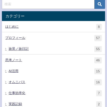
カテゴリー
はじめに
8
プロフィール
57
旅景／旅日記
55
思考ノート
46
AI活用
15
オムニバス
16
仕事効率化
7
実践記録
2