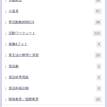
学級経営
29
小道具
57
帯活動教材BECS
38
活動ワークシート
113
画像&フォト
4
英文法の整理と演習
19
英語劇
3
英語科専用紙
4
英語科掲示物
8
開発教育／国際教育
19