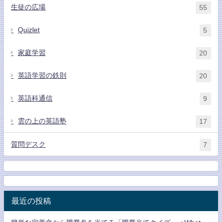
生徒の広場
55
Quizlet
5
家庭学習
20
英語学習の鉄則
20
英語科通信
9
雲の上の英語塾
17
質問デスク
7
最近の投稿