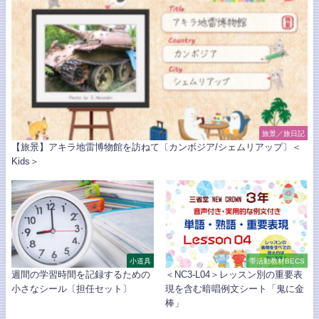
旅景／旅日記
【旅景】アキラ地雷博物館を訪ねて〔カンボジア/シェムリアップ〕＜
Kids＞
小道具
帯活動教材BECS
週間の学習時間を記録するための
＜NC3-L04＞レッスン別の重要表
小さなシール〔担任セット〕
現を含む暗唱例文シート「鬼に金
棒」