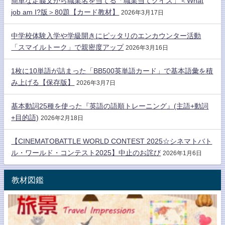
簡単な定義文から職業名を当てる「職業当てクイズ」＜What
job am I?版＞80題【カード教材】
2026年3月17日
中学校体験入学や学級開きにピッタリのエンカウンター活動
「スマイルトーク」で親密度アップ
2026年3月16日
1枚に10単語が詰まった「BB500英単語カード」で基本語彙を積
み上げる【保存版】
2026年3月7日
基本動詞25種を使った『英語の語順トレーニング』(主語+動詞
+目的語)
2026年2月18日
【CINEMATOBATTLE WORLD CONTEST 2025☆シネマトバト
ル・ワールド・コンテスト2025】中止のお詫び
2026年1月6日
教材図鑑