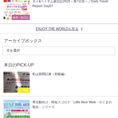
タイ&ベトナム旅日記2025＜第7日目＞／Daily Travel
Report: Day07
旅景／旅日記
ENJOY THE WORLDも見る
アーカイブボックス
本日のPICK-UP
私は新聞記者（初級編）
ALT関連
帯活動向け・時短スゴロク「Little Bear Walk・小ぐまの
散歩」シリーズ