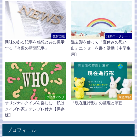
教材図鑑
活動ワークシート
興味のある記事を感想と共に掲示
過去形を使って「夏休みの思い
する「今週の新聞記事」
出」エッセーを書く活動〔中学生
用〕
クイズバンク
家庭学習
オリジナルクイズを楽しむ「私は
「現在進行形」の整理と演習
クイズ作家」テンプレ付き【保存
版】
プロフィール