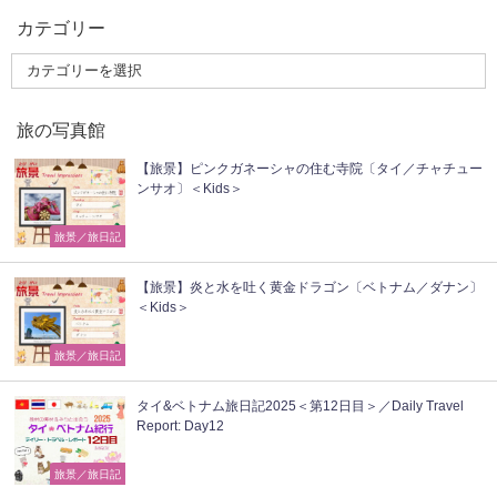
カテゴリー
旅の写真館
【旅景】ピンクガネーシャの住む寺院〔タイ／チャチュー
ンサオ〕＜Kids＞
旅景／旅日記
【旅景】炎と水を吐く黄金ドラゴン〔ベトナム／ダナン〕
＜Kids＞
旅景／旅日記
タイ&ベトナム旅日記2025＜第12日目＞／Daily Travel
Report: Day12
旅景／旅日記