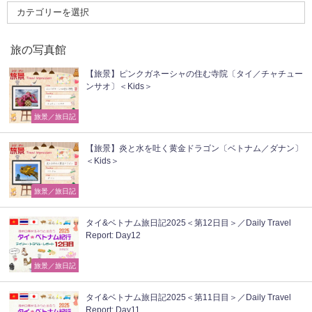
旅の写真館
【旅景】ピンクガネーシャの住む寺院〔タイ／チャチュー
ンサオ〕＜Kids＞
旅景／旅日記
【旅景】炎と水を吐く黄金ドラゴン〔ベトナム／ダナン〕
＜Kids＞
旅景／旅日記
タイ&ベトナム旅日記2025＜第12日目＞／Daily Travel
Report: Day12
旅景／旅日記
タイ&ベトナム旅日記2025＜第11日目＞／Daily Travel
Report: Day11