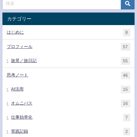
カテゴリー
はじめに
8
プロフィール
57
旅景／旅日記
55
思考ノート
46
AI活用
15
オムニバス
16
仕事効率化
7
実践記録
2