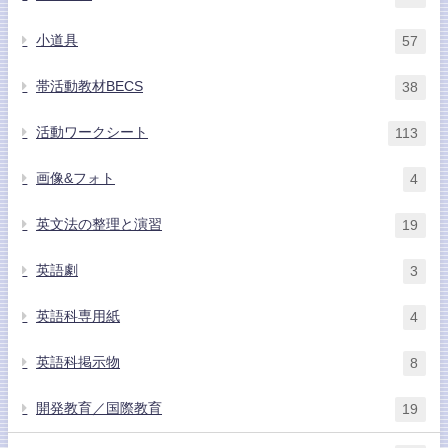
小道具
57
帯活動教材BECS
38
活動ワークシート
113
画像&フォト
4
英文法の整理と演習
19
英語劇
3
英語科専用紙
4
英語科掲示物
8
開発教育／国際教育
19