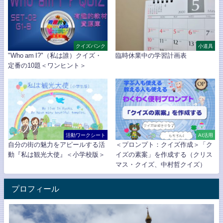
クイズバンク
小道具
"Who am I?"（私は誰）クイズ・
臨時休業中の学習計画表
定番の10題＜ワンヒント＞
活動ワークシート
AI活用
自分の街の魅力をアピールする活
＜プロンプト：クイズ作成＞「ク
動『私は観光大使』＜小学校版＞
イズの素案」を作成する（クリス
マス・クイズ、中村哲クイズ）
プロフィール