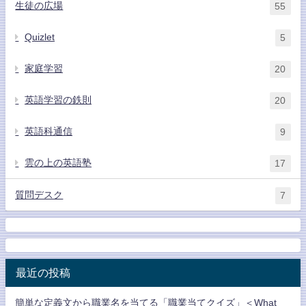
生徒の広場
55
Quizlet
5
家庭学習
20
英語学習の鉄則
20
英語科通信
9
雲の上の英語塾
17
質問デスク
7
最近の投稿
簡単な定義文から職業名を当てる「職業当てクイズ」＜What