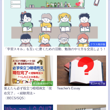
クラス掲示物
「学習スキル」を互いに磨くための活動、勉強のやり方を交流しよう！
帯活動教材BECS
英語科掲示物
覚えたら必ず役立つ暗唱例文「現
Teacher's Essay
在完了」＜経験用法＞
〔BECS/SQS〕