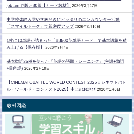
job am I?版＞80題【カード教材】
2026年3月17日
中学校体験入学や学級開きにピッタリのエンカウンター活動
「スマイルトーク」で親密度アップ
2026年3月16日
1枚に10単語が詰まった「BB500英単語カード」で基本語彙を積
み上げる【保存版】
2026年3月7日
基本動詞25種を使った『英語の語順トレーニング』(主語+動詞
+目的語)
2026年2月18日
【CINEMATOBATTLE WORLD CONTEST 2025☆シネマトバト
ル・ワールド・コンテスト2025】中止のお詫び
2026年1月6日
教材図鑑