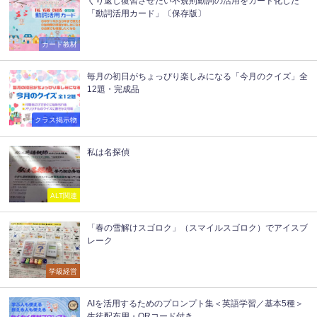
くり返し復習させたい不規則動詞の活用をカード化した
「動詞活用カード」〔保存版〕
カード教材
毎月の初日がちょっぴり楽しみになる「今月のクイズ」全
12題・完成品
クラス掲示物
私は名探偵
ALT関連
「春の雪解けスゴロク」（スマイルスゴロク）でアイスブ
レーク
学級経営
AIを活用するためのプロンプト集＜英語学習／基本5種＞
生徒配布用・QRコード付き