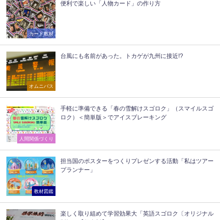
便利で楽しい「人物カード」の作り方
カード教材
台風にも名前があった。トカゲが九州に接近!?
オムニバス
手軽に準備できる「春の雪解けスゴロク」（スマイルスゴ
ロク）＜簡単版＞でアイスブレーキング
人間関係づくり
担当国のポスターをつくりプレゼンする活動「私はツアー
プランナー」
教材図鑑
楽しく取り組めて学習効果大「英語スゴロク〔オリジナル