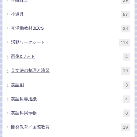
学級経営
29
小道具
57
帯活動教材BECS
38
活動ワークシート
113
画像&フォト
4
英文法の整理と演習
19
英語劇
3
英語科専用紙
4
英語科掲示物
8
開発教育／国際教育
19