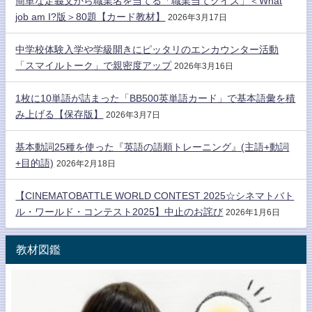
簡単な定義文から職業名を当てる「職業当てクイズ」＜What
job am I?版＞80題【カード教材】
2026年3月17日
中学校体験入学や学級開きにピッタリのエンカウンター活動
「スマイルトーク」で親密度アップ
2026年3月16日
1枚に10単語が詰まった「BB500英単語カード」で基本語彙を積
み上げる【保存版】
2026年3月7日
基本動詞25種を使った『英語の語順トレーニング』(主語+動詞
+目的語)
2026年2月18日
【CINEMATOBATTLE WORLD CONTEST 2025☆シネマトバト
ル・ワールド・コンテスト2025】中止のお詫び
2026年1月6日
教材図鑑