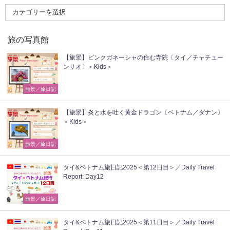
旅の写真館
【旅景】ピンクガネーシャの住む寺院〔タイ／チャチュー
ンサオ〕＜Kids＞
旅景／旅日記
【旅景】炎と水を吐く黄金ドラゴン〔ベトナム／ダナン〕
＜Kids＞
旅景／旅日記
タイ&ベトナム旅日記2025＜第12日目＞／Daily Travel
Report: Day12
旅景／旅日記
タイ&ベトナム旅日記2025＜第11日目＞／Daily Travel