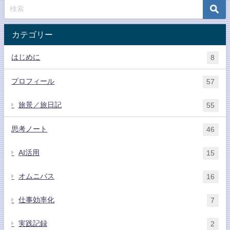
カテゴリー
はじめに
8
プロフィール
57
旅景／旅日記
55
思考ノート
46
AI活用
15
オムニバス
16
仕事効率化
7
実践記録
2