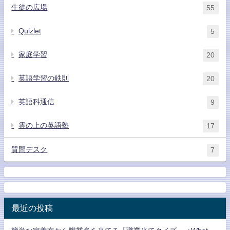
生徒の広場
55
Quizlet
5
家庭学習
20
英語学習の鉄則
20
英語科通信
9
雲の上の英語塾
17
質問デスク
7
最近の投稿