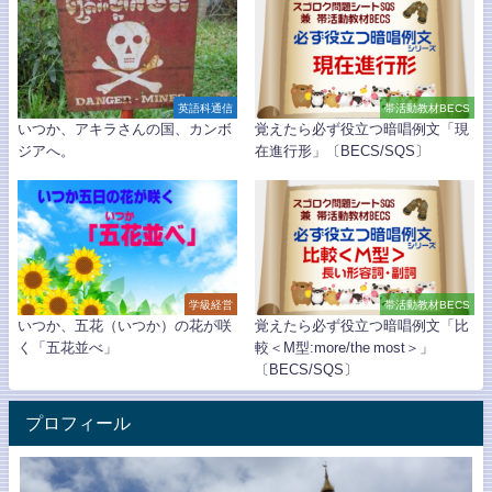
英語科通信
帯活動教材BECS
いつか、アキラさんの国、カンボ
覚えたら必ず役立つ暗唱例文「現
ジアへ。
在進行形」〔BECS/SQS〕
学級経営
帯活動教材BECS
いつか、五花（いつか）の花が咲
覚えたら必ず役立つ暗唱例文「比
く「五花並べ」
較＜M型:more/the most＞」
〔BECS/SQS〕
プロフィール