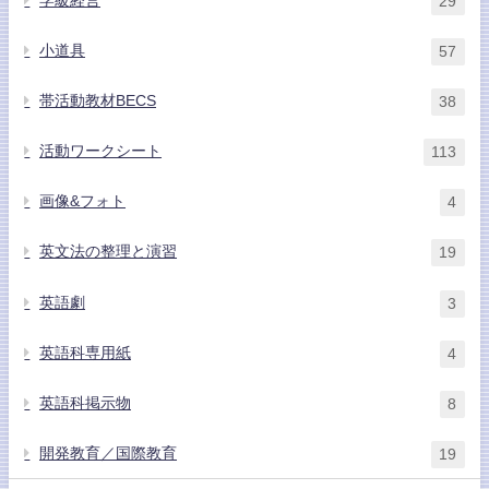
学級経営
29
小道具
57
帯活動教材BECS
38
活動ワークシート
113
画像&フォト
4
英文法の整理と演習
19
英語劇
3
英語科専用紙
4
英語科掲示物
8
開発教育／国際教育
19