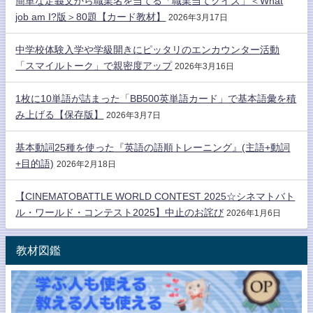
簡単な定義文から職業名を当てる「職業当てクイズ」＜What
job am I?版＞80題【カード教材】
2026年3月17日
中学校体験入学や学級開きにピッタリのエンカウンター活動
「スマイルトーク」で親密度アップ
2026年3月16日
1枚に10単語が詰まった「BB500英単語カード」で基本語彙を積
み上げる【保存版】
2026年3月7日
基本動詞25種を使った『英語の語順トレーニング』(主語+動詞
+目的語)
2026年2月18日
【CINEMATOBATTLE WORLD CONTEST 2025☆シネマトバト
ル・ワールド・コンテスト2025】中止のお詫び
2026年1月6日
教材図鑑