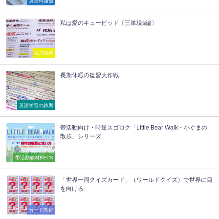
英語科通信
私は愛のキューピッド〔三単現s編〕
ALT関連
長期休暇の復習大作戦
英語学習の鉄則
帯活動向け・時短スゴロク「Little Bear Walk・小ぐまの
散歩」シリーズ
帯活動教材BECS
「世界一周クイズカード」（ワールドクイズ）で世界に目
を向ける
カード教材