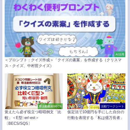
AI活用
＜プロンプト：クイズ作成＞「クイズの素案」を作成する（クリスマ
ス・クイズ、中村哲クイズ）
帯活動教材BECS
活動ワークシート
覚えたら必ず役立つ暗唱例文「比
仮定法で10億円を手にした自分の
較」＜E型:-er/-est＞
行動を表現する「私は億万長者」
〔BECS/SQS〕