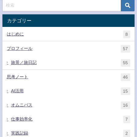
カテゴリー
はじめに
8
プロフィール
57
旅景／旅日記
55
思考ノート
46
AI活用
15
オムニバス
16
仕事効率化
7
実践記録
2