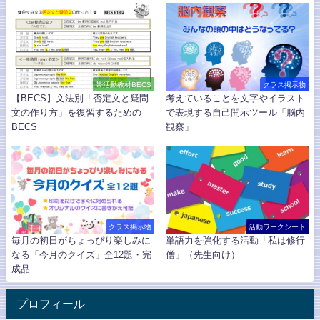
帯活動教材BECS
クラス掲示物
【BECS】文法別「否定文と疑問
考えていることを文字やイラスト
文の作り方」を復習するための
で表現する自己開示ツール「脳内
BECS
観察」
クラス掲示物
活動ワークシート
毎月の初日がちょっぴり楽しみに
単語力を強化する活動「私は修行
なる「今月のクイズ」全12題・完
僧」（先生向け）
成品
プロフィール