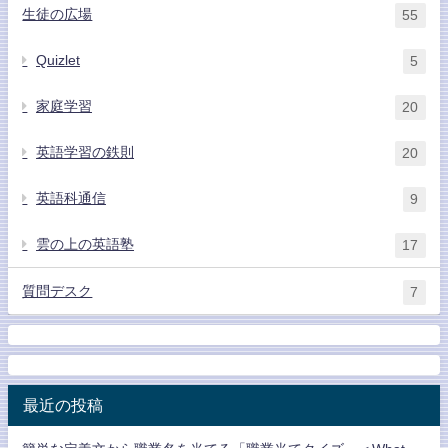
生徒の広場
55
Quizlet
5
家庭学習
20
英語学習の鉄則
20
英語科通信
9
雲の上の英語塾
17
質問デスク
7
最近の投稿