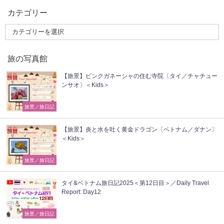
カテゴリー
旅の写真館
【旅景】ピンクガネーシャの住む寺院〔タイ／チャチュー
ンサオ〕＜Kids＞
旅景／旅日記
【旅景】炎と水を吐く黄金ドラゴン〔ベトナム／ダナン〕
＜Kids＞
旅景／旅日記
タイ&ベトナム旅日記2025＜第12日目＞／Daily Travel
Report: Day12
旅景／旅日記