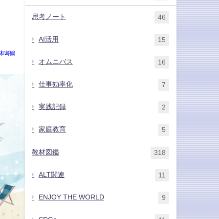
思考ノート
46
〕
AI活用
15
林鳴鶴
オムニバス
16
仕事効率化
7
実践記録
2
家庭教育
5
教材図鑑
318
ALT関連
11
ENJOY THE WORLD
9