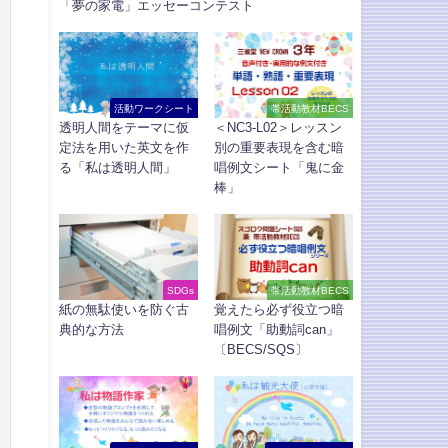
「夢の家電」エッセーコンテスト
活動ワークシート
帯活動教材BECS
透明人間をテーマに仮
＜NC3-L02＞レッスン
定法を用いた英文を作
別の重要表現を含む暗
る「私は透明人間」
唱例文シート「鬼に金
棒」
SDGs
帯活動教材BECS
紙の無駄使いを防ぐ古
覚えたら必ず役立つ暗
典的な方法
唱例文「助動詞can」
〔BECS/SQS〕