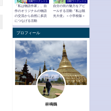
活動ワークシート
活動ワークシート
「私は物語作家」、自
自分の街の魅力をアピ
作のオリジナルの物語
ールする活動『私は観
の交流から自然に多読
光大使』＜小学校版＞
につなげる活動
プロフィール
林鳴鶴