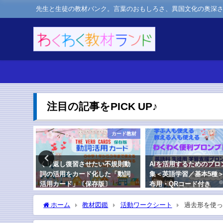
先生と生徒の教材バンク。言葉のおもしろさ、異国文化の奥深
注目の記事をPICK UP♪
学級経営
カード教材
」（スマ
くり返し復習させたい不規則動
AIを活用するためのプロ
スブレー
詞の活用をカード化した「動詞
集＜英語学習／基本5種
活用カード」〔保存版〕
布用・QRコード付き
2024年1月21日
2025年2月15日
ホーム
教材図鑑
活動ワークシート
過去形を使っ