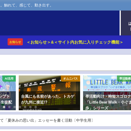
さ。触れて、感じて、動き出す。
＜お知らせ＞&＜サイト内お気に入りチェック機能＞
お知らせ
AI活用
オムニバス
帯活動教
ンプト
台風にも名前があった。トカゲ
帯活動向け・時短スゴロ
＞生徒配
が九州に接近!?
「Little Bear Walk・小
歩」シリーズ
2020年9月3日
2023年3月7日
て「夏休みの思い出」エッセーを書く活動〔中学生用〕