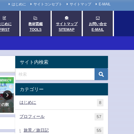
はじめに
サイトコンセプト
サイトマップ
E-MAIL
はじめに
教材図鑑
サイトマップ
お問い合せ
FIRST
TOOLS
SITEMAP
E-MAIL
サイト内検索
材BECS
英語科通信
活動ワー
カテゴリー
ク
生徒の興味を喚起する「英語科
辞書引きが楽しくなる「英
はじめに
8
ぐまの散
新聞」の発行〔テンプレート付
を書き写す宿題」60回分〔
き〕
校〕
プロフィール
57
2021年1月22日
2021年9月4日
旅景／旅日記
55