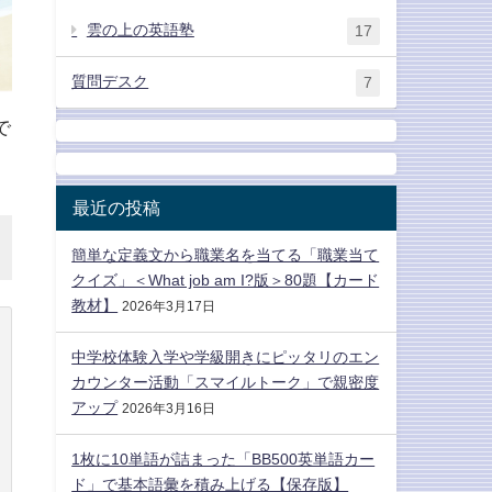
雲の上の英語塾
17
質問デスク
7
で
最近の投稿
簡単な定義文から職業名を当てる「職業当て
クイズ」＜What job am I?版＞80題【カード
教材】
2026年3月17日
中学校体験入学や学級開きにピッタリのエン
カウンター活動「スマイルトーク」で親密度
アップ
2026年3月16日
1枚に10単語が詰まった「BB500英単語カー
ド」で基本語彙を積み上げる【保存版】