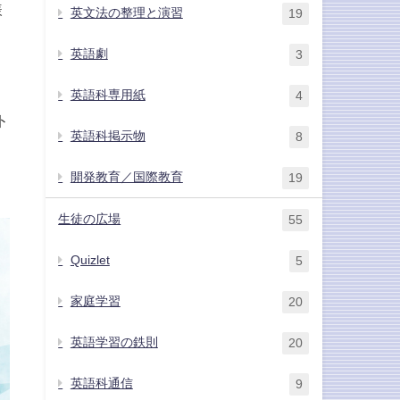
様
英文法の整理と演習
19
英語劇
3
英語科専用紙
4
ト
英語科掲示物
8
開発教育／国際教育
19
生徒の広場
55
Quizlet
5
家庭学習
20
英語学習の鉄則
20
英語科通信
9