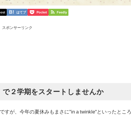
ost
はてブ
Pocket
Feedly
スポンサーリンク
」で２学期をスタートしませんか
、今年の夏休みもまさに"in a twinkle"といったとこ