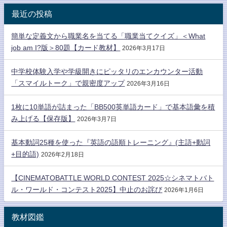
最近の投稿
簡単な定義文から職業名を当てる「職業当てクイズ」＜What
job am I?版＞80題【カード教材】
2026年3月17日
中学校体験入学や学級開きにピッタリのエンカウンター活動
「スマイルトーク」で親密度アップ
2026年3月16日
1枚に10単語が詰まった「BB500英単語カード」で基本語彙を積
み上げる【保存版】
2026年3月7日
基本動詞25種を使った『英語の語順トレーニング』(主語+動詞
+目的語)
2026年2月18日
【CINEMATOBATTLE WORLD CONTEST 2025☆シネマトバト
ル・ワールド・コンテスト2025】中止のお詫び
2026年1月6日
教材図鑑