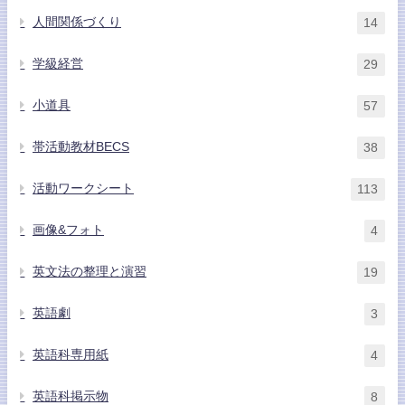
人間関係づくり
14
学級経営
29
小道具
57
帯活動教材BECS
38
活動ワークシート
113
画像&フォト
4
英文法の整理と演習
19
英語劇
3
英語科専用紙
4
英語科掲示物
8