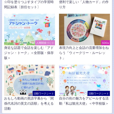
☆印を塗りつぶすタイプの学習時
便利で楽しい「人物カード」の作
間記録表〔担任セット〕
り方
人間関係づくり
SDGs
身近な話題で会話を楽しむ「アド
表現力向上と会話の流量増加をね
ジャン・トーク」＜全部版・保存
らう「ウィークリー・ルーレッ
版＞
ト」
活動ワークシート
活動ワークシート
おもしろ動画の英語字幕から「関
自分の街の魅力をアピールする活
係代名詞の英文の語順」を考える
動『私は観光大使』＜中学校版＞
活動