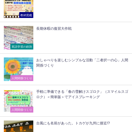
教材図鑑
長期休暇の復習大作戦
英語学習の鉄則
おしゃべりを楽しむシンプルな活動「二者択一の心」人間
関係づくり
人間関係づくり
手軽に準備できる「春の雪解けスゴロク」（スマイルスゴ
ロク）＜簡単版＞でアイスブレーキング
人間関係づくり
台風にも名前があった。トカゲが九州に接近!?