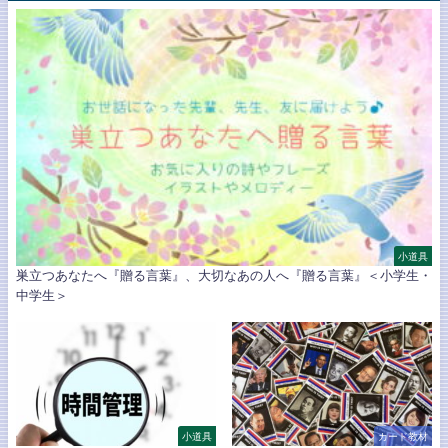
小道具
巣立つあなたへ『贈る言葉』、大切なあの人へ『贈る言葉』＜小学生・
中学生＞
小道具
カード教材