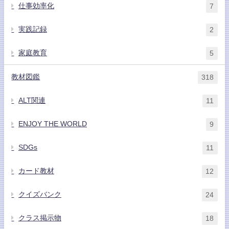
仕事効率化
7
実践記録
2
家庭教育
5
教材図鑑
318
ALT関連
11
ENJOY THE WORLD
9
SDGs
11
カード教材
12
クイズバンク
24
クラス掲示物
18