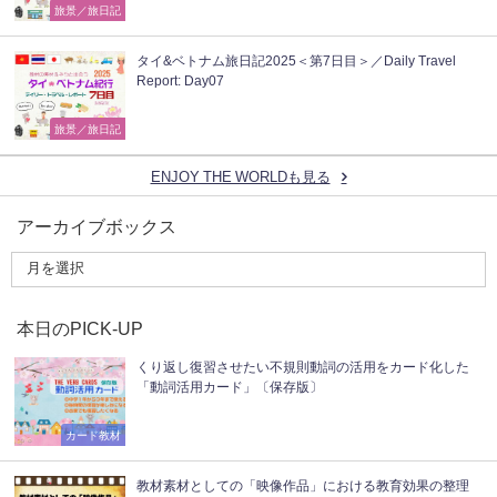
旅景／旅日記
タイ&ベトナム旅日記2025＜第7日目＞／Daily Travel
Report: Day07
旅景／旅日記
ENJOY THE WORLDも見る
アーカイブボックス
本日のPICK-UP
くり返し復習させたい不規則動詞の活用をカード化した
「動詞活用カード」〔保存版〕
カード教材
教材素材としての「映像作品」における教育効果の整理