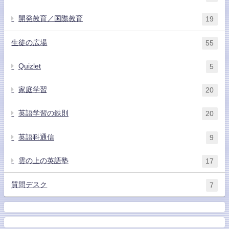
開発教育／国際教育
19
生徒の広場
55
Quizlet
5
家庭学習
20
英語学習の鉄則
20
英語科通信
9
雲の上の英語塾
17
質問デスク
7