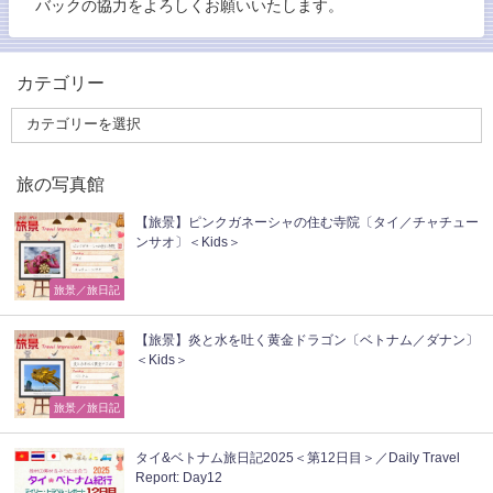
バックの協力をよろしくお願いいたします。
カテゴリー
旅の写真館
【旅景】ピンクガネーシャの住む寺院〔タイ／チャチュー
ンサオ〕＜Kids＞
旅景／旅日記
【旅景】炎と水を吐く黄金ドラゴン〔ベトナム／ダナン〕
＜Kids＞
旅景／旅日記
タイ&ベトナム旅日記2025＜第12日目＞／Daily Travel
Report: Day12