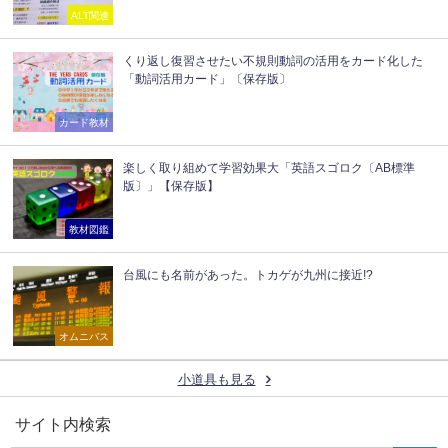
ALT関連
くり返し復習させたい不規則動詞の活用をカード化した
「動詞活用カード」〔保存版〕
カード教材
楽しく取り組めて学習効果大「英語スゴロク〔AB標準
版〕」【保存版】
教材図鑑
台風にも名前があった。トカゲが九州に接近!?
オムニバス
小道具も見る
サイト内検索