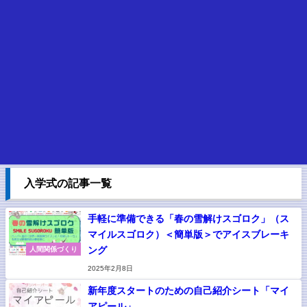
入学式の記事一覧
手軽に準備できる「春の雪解けスゴロク」（ス
マイルスゴロク）＜簡単版＞でアイスブレーキ
ング
人間関係づくり
2025年2月8日
新年度スタートのための自己紹介シート「マイ
アピール」