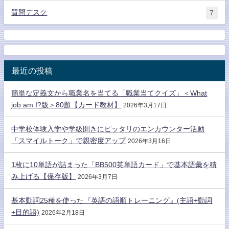
質問デスク
7
最近の投稿
簡単な定義文から職業名を当てる「職業当てクイズ」＜What
job am I?版＞80題【カード教材】
2026年3月17日
中学校体験入学や学級開きにピッタリのエンカウンター活動
「スマイルトーク」で親密度アップ
2026年3月16日
1枚に10単語が詰まった「BB500英単語カード」で基本語彙を積
み上げる【保存版】
2026年3月7日
基本動詞25種を使った『英語の語順トレーニング』(主語+動詞
+目的語)
2026年2月18日