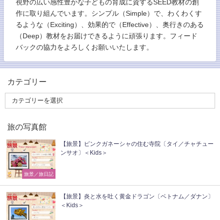
視野の広い感性豊かな子どもの育成に資するSEED教材の創
作に取り組んでいます。シンプル（Simple）で、わくわくす
るような（Exciting）、効果的で（Effective）、奥行きのある
（Deep）教材をお届けできるように頑張ります。フィード
バックの協力をよろしくお願いいたします。
カテゴリー
旅の写真館
【旅景】ピンクガネーシャの住む寺院〔タイ／チャチュー
ンサオ〕＜Kids＞
旅景／旅日記
【旅景】炎と水を吐く黄金ドラゴン〔ベトナム／ダナン〕
＜Kids＞