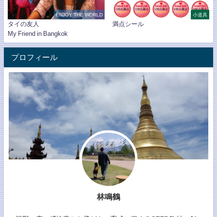
ENJOY THE WORLD
小道具
タイの友人
満点シール
My Friend in Bangkok
プロフィール
林鳴鶴