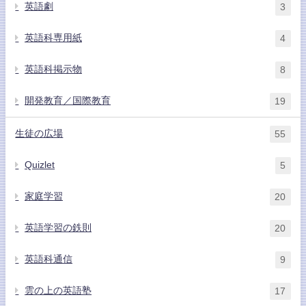
英語劇
3
英語科専用紙
4
英語科掲示物
8
開発教育／国際教育
19
生徒の広場
55
Quizlet
5
家庭学習
20
英語学習の鉄則
20
英語科通信
9
雲の上の英語塾
17