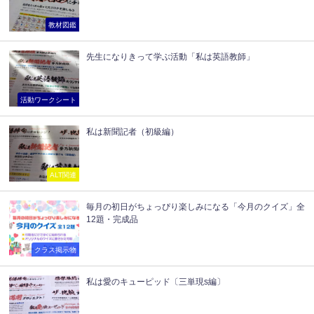
教材図鑑
先生になりきって学ぶ活動「私は英語教師」
活動ワークシート
私は新聞記者（初級編）
ALT関連
毎月の初日がちょっぴり楽しみになる「今月のクイズ」全
12題・完成品
クラス掲示物
私は愛のキューピッド〔三単現s編〕