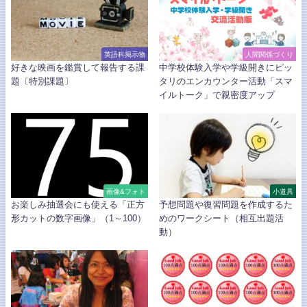
英語科掲示物
人間関係づくり
好きな映画を鑑賞して報告する課
中学校体験入学や学級開きにピッ
題〔特別課題〕
タリのエンカウンター活動「スマ
イルトーク」で親密度アップ
画像&フォト
小道具
お楽しみ抽選会にも使える「正方
予想問題や復習問題を作成するた
形カットの数字画像」（1～100）
めのワークシート（相互出題活
動）