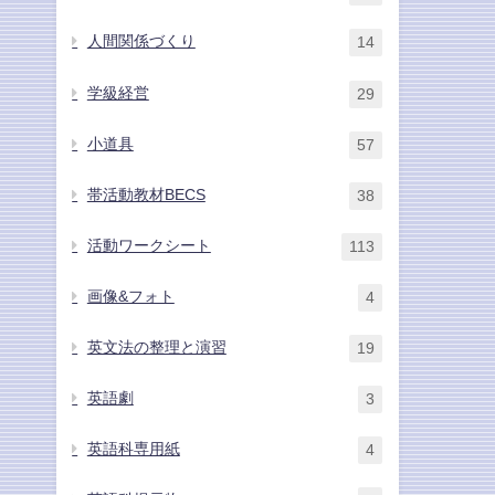
人間関係づくり
14
学級経営
29
小道具
57
帯活動教材BECS
38
活動ワークシート
113
画像&フォト
4
英文法の整理と演習
19
英語劇
3
英語科専用紙
4