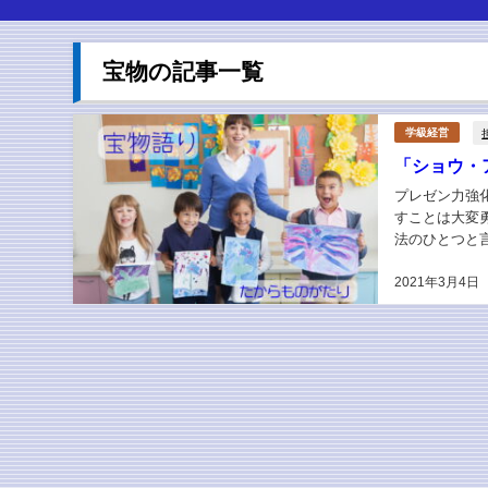
宝物の記事一覧
学級経営
「ショウ・
プレゼン力強
すことは大変
法のひとつと
もにとっても定
2021年3月4日