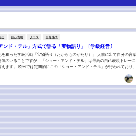
担任
自己表現
クラス
自尊感情
アンド・テル」方式で語る「宝物語り」〔学級経営〕
化を狙った学級活動「宝物語り（たからものがたり）」 人前に出て自分の言
勇気のいることですが、「ショー・アンド・テル」は最高の自己表現トレーニ
言えます。 欧米では定期的にこの「ショー・アンド・テル」が行われており
番で人気の活動です。 家庭から持参した自分の...