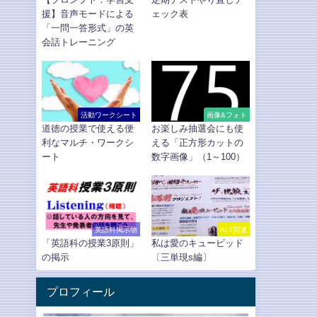
援】音声モードによる
ェック表
「一問一答形式」の英
会話トレーニング
活動ワークシート
画像&フォト
道徳の授業で使える便
お楽しみ抽選会にも使
利なマルチ・ワークシ
える「正方形カットの
ート
数字画像」（1～100）
英語科掲示物
ALT関連
「英語科の授業3原則」
私は愛のキューピッド
の掲示
〔三単現s編〕
プロフィール