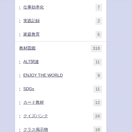
仕事効率化
7
実践記録
2
家庭教育
5
教材図鑑
318
ALT関連
11
ENJOY THE WORLD
9
SDGs
11
カード教材
12
クイズバンク
24
クラス掲示物
18