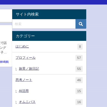
サイト内検索
カテゴリー
葉で話
はじめに
8
ング
、子ど
プロフィール
57
林鳴鶴
旅景／旅日記
55
思考ノート
46
AI活用
15
オムニバス
16