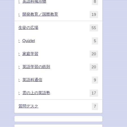
英語科掲示物
8
開発教育／国際教育
19
生徒の広場
55
Quizlet
5
家庭学習
20
英語学習の鉄則
20
英語科通信
9
雲の上の英語塾
17
質問デスク
7