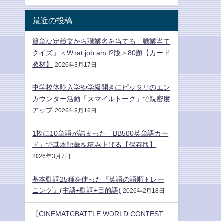
最近の投稿
簡単な定義文から職業名を当てる「職業当て
クイズ」＜What job am I?版＞80題【カード
教材】
2026年3月17日
中学校体験入学や学級開きにピッタリのエン
カウンター活動「スマイルトーク」で親密度
アップ
2026年3月16日
1枚に10単語が詰まった「BB500英単語カー
ド」で基本語彙を積み上げる【保存版】
2026年3月7日
基本動詞25種を使った『英語の語順トレー
ニング』(主語+動詞+目的語)
2026年2月18日
【CINEMATOBATTLE WORLD CONTEST