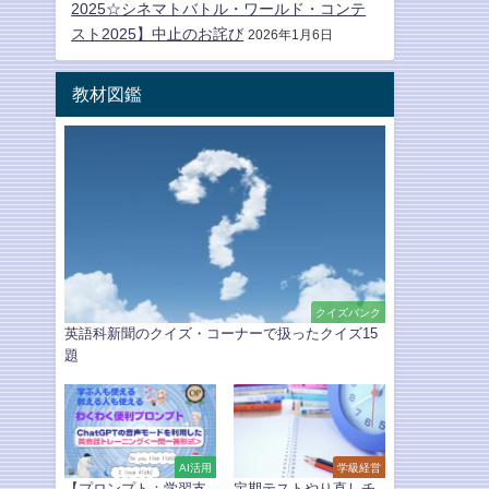
2025☆シネマトバトル・ワールド・コンテ
スト2025】中止のお詫び
2026年1月6日
教材図鑑
クイズバンク
英語科新聞のクイズ・コーナーで扱ったクイズ15
題
AI活用
学級経営
【プロンプト：学習支
定期テストやり直しチ