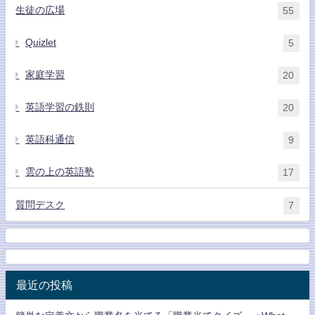
生徒の広場
55
Quizlet
5
家庭学習
20
英語学習の鉄則
20
英語科通信
9
雲の上の英語塾
17
質問デスク
7
最近の投稿