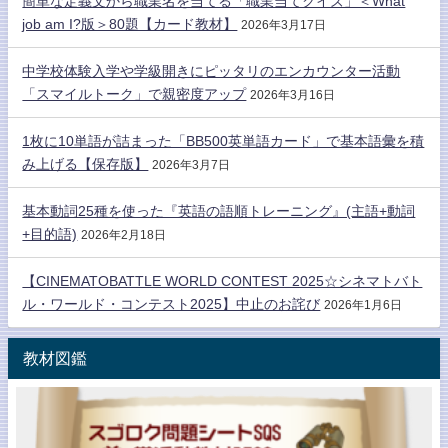
簡単な定義文から職業名を当てる「職業当てクイズ」＜What
job am I?版＞80題【カード教材】
2026年3月17日
中学校体験入学や学級開きにピッタリのエンカウンター活動
「スマイルトーク」で親密度アップ
2026年3月16日
1枚に10単語が詰まった「BB500英単語カード」で基本語彙を積
み上げる【保存版】
2026年3月7日
基本動詞25種を使った『英語の語順トレーニング』(主語+動詞
+目的語)
2026年2月18日
【CINEMATOBATTLE WORLD CONTEST 2025☆シネマトバト
ル・ワールド・コンテスト2025】中止のお詫び
2026年1月6日
教材図鑑