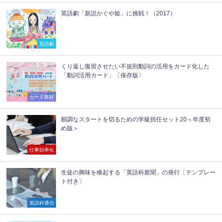
英語劇「新説かぐや姫」に挑戦！（2017）
英語劇
くり返し復習させたい不規則動詞の活用をカード化した
「動詞活用カード」〔保存版〕
カード教材
順調なスタートを切るための学級担任セット20＜年度初
め版＞
仕事効率化
生徒の興味を喚起する「英語科新聞」の発行〔テンプレー
ト付き〕
英語科通信