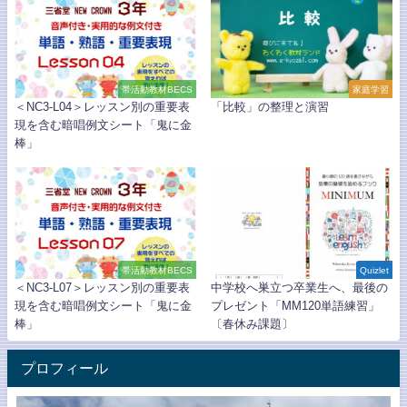
帯活動教材BECS
家庭学習
＜NC3-L04＞レッスン別の重要表
「比較」の整理と演習
現を含む暗唱例文シート「鬼に金
棒」
帯活動教材BECS
Quizlet
＜NC3-L07＞レッスン別の重要表
中学校へ巣立つ卒業生へ、最後の
現を含む暗唱例文シート「鬼に金
プレゼント「MM120単語練習」
棒」
〔春休み課題〕
プロフィール