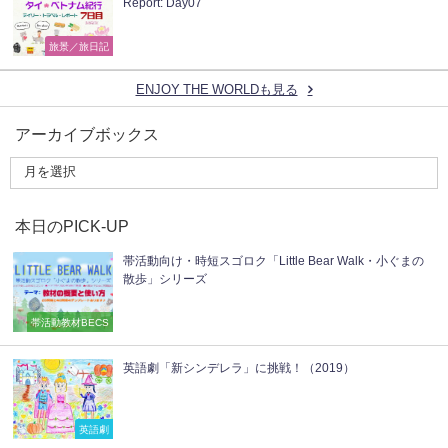
Report: Day07
旅景／旅日記
ENJOY THE WORLDも見る
アーカイブボックス
本日のPICK-UP
帯活動向け・時短スゴロク「Little Bear Walk・小ぐまの
散歩」シリーズ
帯活動教材BECS
英語劇「新シンデレラ」に挑戦！（2019）
英語劇