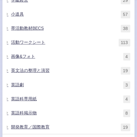
学級経営
29
小道具
57
帯活動教材BECS
38
活動ワークシート
113
画像&フォト
4
英文法の整理と演習
19
英語劇
3
英語科専用紙
4
英語科掲示物
8
開発教育／国際教育
19