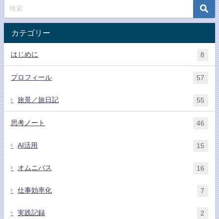
カテゴリー
はじめに
8
プロフィール
57
旅景／旅日記
55
思考ノート
46
AI活用
15
オムニバス
16
仕事効率化
7
実践記録
2