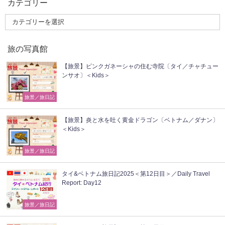
カテゴリー
旅の写真館
【旅景】ピンクガネーシャの住む寺院〔タイ／チャチュー
ンサオ〕＜Kids＞
旅景／旅日記
【旅景】炎と水を吐く黄金ドラゴン〔ベトナム／ダナン〕
＜Kids＞
旅景／旅日記
タイ&ベトナム旅日記2025＜第12日目＞／Daily Travel
Report: Day12
旅景／旅日記