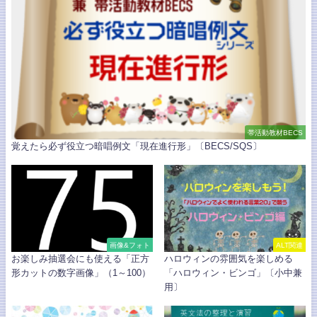
帯活動教材BECS
覚えたら必ず役立つ暗唱例文「現在進行形」〔BECS/SQS〕
画像&フォト
ALT関連
お楽しみ抽選会にも使える「正方
ハロウィンの雰囲気を楽しめる
形カットの数字画像」（1～100）
「ハロウィン・ビンゴ」〔小中兼
用〕