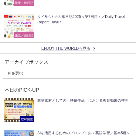
旅景／旅日記
タイ&ベトナム旅日記2025＜第7日目＞／Daily Travel
Report: Day07
旅景／旅日記
ENJOY THE WORLDも見る
アーカイブボックス
本日のPICK-UP
教材素材としての「映像作品」における教育効果の整理
教材図鑑
AIを活用するためのプロンプト集＜英語学習／基本5種＞