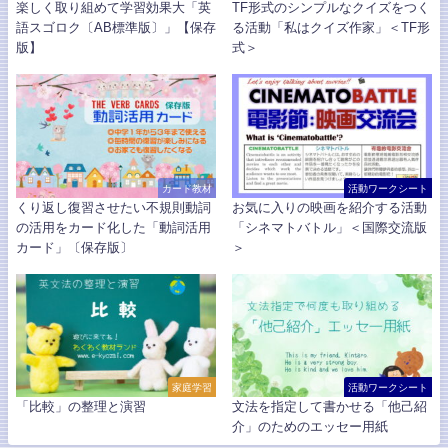
楽しく取り組めて学習効果大「英
TF形式のシンプルなクイズをつく
語スゴロク〔AB標準版〕」【保存
る活動「私はクイズ作家」＜TF形
版】
式＞
カード教材
活動ワークシート
くり返し復習させたい不規則動詞
お気に入りの映画を紹介する活動
の活用をカード化した「動詞活用
「シネマトバトル」＜国際交流版
カード」〔保存版〕
＞
家庭学習
活動ワークシート
「比較」の整理と演習
文法を指定して書かせる「他己紹
介」のためのエッセー用紙