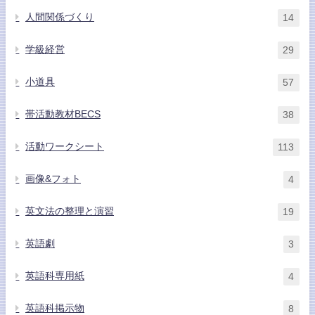
人間関係づくり
14
学級経営
29
小道具
57
帯活動教材BECS
38
活動ワークシート
113
画像&フォト
4
英文法の整理と演習
19
英語劇
3
英語科専用紙
4
英語科掲示物
8