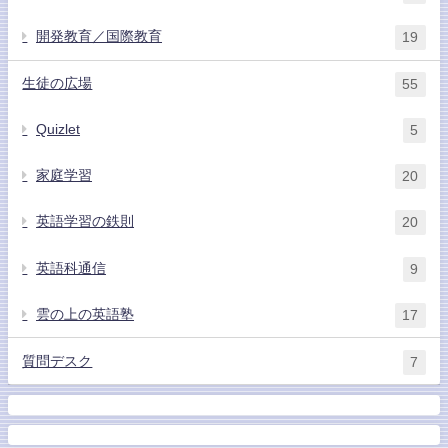
開発教育／国際教育
19
生徒の広場
55
Quizlet
5
家庭学習
20
英語学習の鉄則
20
英語科通信
9
雲の上の英語塾
17
質問デスク
7