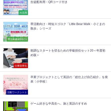
生徒配布用・QRコード付き
AI活用
帯活動向け・時短スゴロク「Little Bear Walk・小ぐまの
散歩」シリーズ
帯活動教材BECS
順調なスタートを切るための学級担任セット20＜年度初
め版＞
仕事効率化
卒業プロジェクトとして英語の「総仕上げ自己紹介」を発
表〔小学校〕
活動ワークシート
ゲーム好きな中高生へ、旅と英語のすすめ