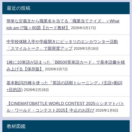
最近の投稿
簡単な定義文から職業名を当てる「職業当てクイズ」＜What
job am I?版＞80題【カード教材】
2026年3月17日
中学校体験入学や学級開きにピッタリのエンカウンター活動
「スマイルトーク」で親密度アップ
2026年3月16日
1枚に10単語が詰まった「BB500英単語カード」で基本語彙を積
み上げる【保存版】
2026年3月7日
基本動詞25種を使った『英語の語順トレーニング』(主語+動詞
+目的語)
2026年2月18日
【CINEMATOBATTLE WORLD CONTEST 2025☆シネマトバト
ル・ワールド・コンテスト2025】中止のお詫び
2026年1月6日
教材図鑑