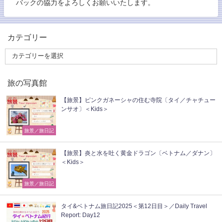
バックの協力をよろしくお願いいたします。
カテゴリー
旅の写真館
【旅景】ピンクガネーシャの住む寺院〔タイ／チャチュー
ンサオ〕＜Kids＞
旅景／旅日記
【旅景】炎と水を吐く黄金ドラゴン〔ベトナム／ダナン〕
＜Kids＞
旅景／旅日記
タイ&ベトナム旅日記2025＜第12日目＞／Daily Travel
Report: Day12