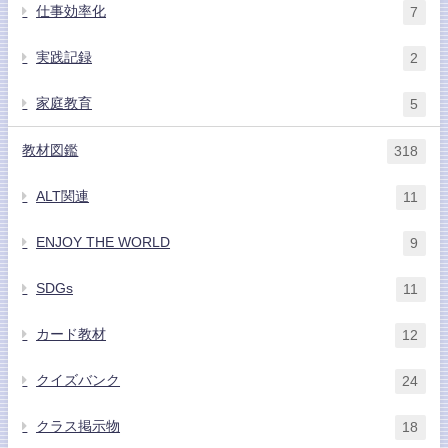
仕事効率化
7
実践記録
2
家庭教育
5
教材図鑑
318
ALT関連
11
ENJOY THE WORLD
9
SDGs
11
カード教材
12
クイズバンク
24
クラス掲示物
18