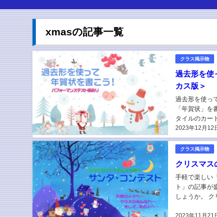
xmasの記事一覧
クラス掲示物
過去形を使
カス版＞
過去形を使っ
「年賀状」を
タイルのカー
2023年12月12
ていつでも連絡
クラス掲示物
クリスマス
手軽で楽しい
ト」の記事が
しょうか。 
単で、白抜きの
2023年11月21