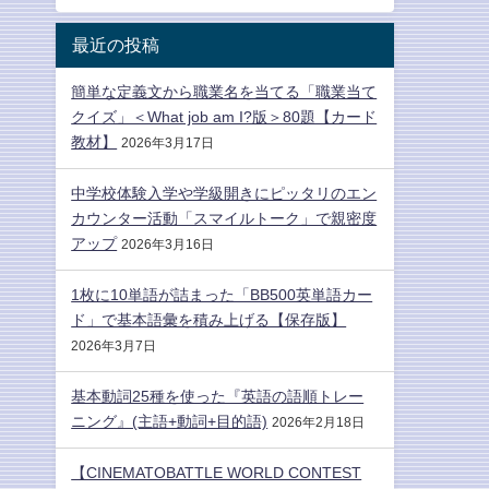
最近の投稿
簡単な定義文から職業名を当てる「職業当て
クイズ」＜What job am I?版＞80題【カード
教材】
2026年3月17日
中学校体験入学や学級開きにピッタリのエン
カウンター活動「スマイルトーク」で親密度
アップ
2026年3月16日
1枚に10単語が詰まった「BB500英単語カー
ド」で基本語彙を積み上げる【保存版】
2026年3月7日
基本動詞25種を使った『英語の語順トレー
ニング』(主語+動詞+目的語)
2026年2月18日
【CINEMATOBATTLE WORLD CONTEST