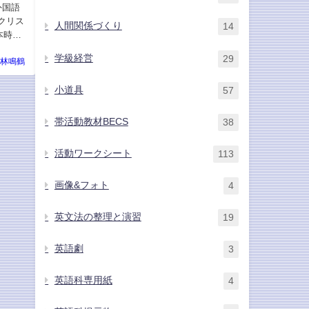
外国語
クリス
人間関係づくり
14
本時
学級経営
29
林鳴鶴
小道具
57
帯活動教材BECS
38
活動ワークシート
113
画像&フォト
4
英文法の整理と演習
19
英語劇
3
英語科専用紙
4