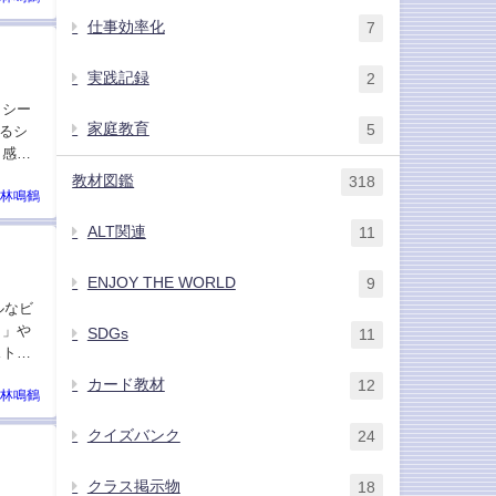
仕事効率化
7
実践記録
2
クシー
家庭教育
5
るシ
く感の
教材図鑑
318
林鳴鶴
ALT関連
11
ENJOY THE WORLD
9
ルなビ
ま」や
SDGs
11
ストを
カード教材
12
林鳴鶴
クイズバンク
24
クラス掲示物
18