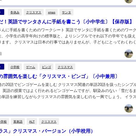
冬休み
クリスマス
xmas
サンタ
ト
だ！英語でサンタさんに手紙を書こう〔小中学生〕【保存版】
さんに手紙を書くためのワークシート 英語でサンタに手紙を書くためのワー
生、小学生の高学年向けの標準版と、よりシンプルでそれ以下の学年でも扱え
ります。 クリスマスは日本の行事ではありませんが、子どもにとってわくわ
ィングなイベントです。 サンタへ手紙を書く活...
日
小学校
ゲーム
ビンゴ
クリスマス
ト
の雰囲気を楽しむ「クリスマス・ビンゴ」〔小中兼用〕
連の20語でビンゴゲームを楽しむ クリスマス関連の単語20語を扱ったシンプ
。 英語の授業ではよく行われるビンゴゲームですが、馴染みのない「雪だる
の単語を練習しながらクリスマスの雰囲気を楽しむのも一興でしょう。 イラ
かなイメージに仕上げています。 クリス...
小学校
英単語
ALT
クリスマス
ラス」クリスマス・バージョン（小学校用）