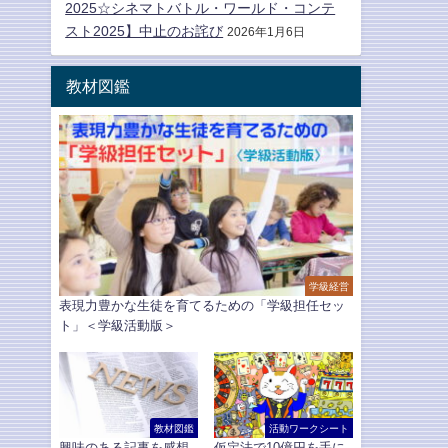
2025☆シネマトバトル・ワールド・コンテ
スト2025】中止のお詫び
2026年1月6日
教材図鑑
学級経営
表現力豊かな生徒を育てるための「学級担任セッ
ト」＜学級活動版＞
教材図鑑
活動ワークシート
興味のある記事を感想
仮定法で10億円を手に