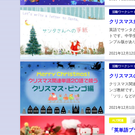
活動ワークシー
クリスマス
英語でサンタ
トです。中学
ンプル版があ
あるエキサイテ
2021年12月12
活動ワークシー
クリスマス
クリスマス関
ンゴ教材です
「ソリ」など
多用してにぎや
2021年12月1日
ALT関連
「英単語プ