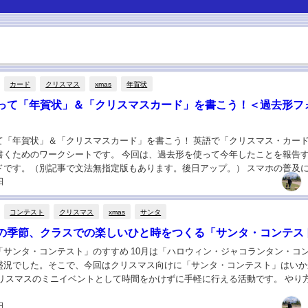
カード
クリスマス
xmas
年賀状
って「年賀状」＆「クリスマスカード」を書こう！＜過去形フ
て「年賀状」＆「クリスマスカード」を書こう！ 英語で「クリスマス・カー
書くためのワークシートです。 今回は、過去形を使って今年したことを報告
ドです。（別記事で文法無指定版もあります。後日アップ。） スマホの普及
日
が取れるようになり、年賀状じまいが進んでい...
コンテスト
クリスマス
xmas
サンタ
の季節、クラスでの楽しいひと時をつくる「サンタ・コンテス
「サンタ・コンテスト」のすすめ 10月は「ハロウィン・ジャコランタン・コ
盛況でした。そこで、今回はクリスマス向けに「サンタ・コンテスト」はいか
クリスマスのミニイベントとして時間をかけずに手軽に行える活動です。 やり
サンタの絵に塗り絵の要領で目・口・鼻を書...
日