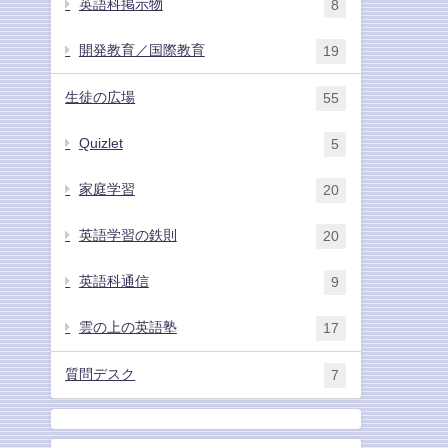
英語科掲示物
8
開発教育／国際教育
19
生徒の広場
55
Quizlet
5
家庭学習
20
英語学習の鉄則
20
英語科通信
9
雲の上の英語塾
17
質問デスク
7