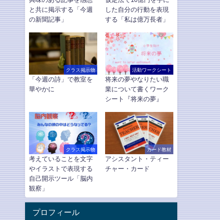
と共に掲示する「今週
した自分の行動を表現
の新聞記事」
する「私は億万長者」
クラス掲示物
活動ワークシート
「今週の詩」で教室を
将来の夢やなりたい職
華やかに
業について書くワーク
シート『将来の夢』
クラス掲示物
カード教材
考えていることを文字
アシスタント・ティー
やイラストで表現する
チャー・カード
自己開示ツール「脳内
観察」
プロフィール