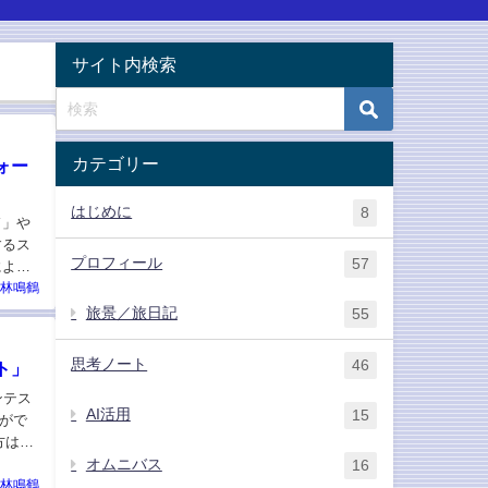
サイト内検索
カテゴリー
ォー
はじめに
8
ド」や
するス
プロフィール
57
によっ
林鳴鶴
旅景／旅日記
55
思考ノート
46
ト」
ンテス
AI活用
15
がで
方は簡
オムニバス
16
林鳴鶴