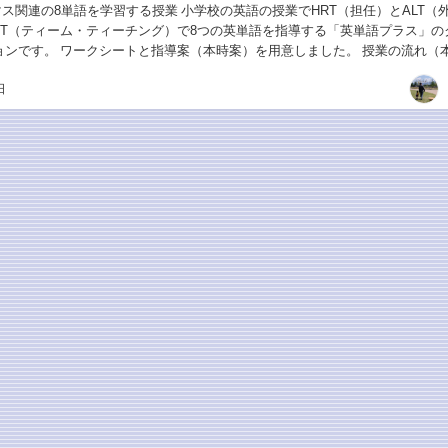
マス関連の8単語を学習する授業 小学校の英語の授業でHRT（担任）とALT（
TT（ティーム・ティーチング）で8つの英単語を指導する「英単語プラス」の
ョンです。 ワークシートと指導案（本時案）を用意しました。 授業の流れ（
ゲームのやり方 国旗ハンティング...
日