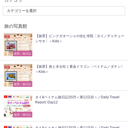
旅の写真館
【旅景】ピンクガネーシャの住む寺院〔タイ／チャチュー
ンサオ〕＜Kids＞
旅景／旅日記
【旅景】炎と水を吐く黄金ドラゴン〔ベトナム／ダナン〕
＜Kids＞
旅景／旅日記
タイ&ベトナム旅日記2025＜第12日目＞／Daily Travel
Report: Day12
旅景／旅日記
タイ&ベトナム旅日記2025＜第11日目＞／Daily Travel