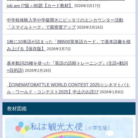
job am I?版＞80題【カード教材】
2026年3月17日
中学校体験入学や学級開きにピッタリのエンカウンター活動
「スマイルトーク」で親密度アップ
2026年3月16日
1枚に10単語が詰まった「BB500英単語カード」で基本語彙を積
み上げる【保存版】
2026年3月7日
基本動詞25種を使った『英語の語順トレーニング』(主語+動詞
+目的語)
2026年2月18日
【CINEMATOBATTLE WORLD CONTEST 2025☆シネマトバト
ル・ワールド・コンテスト2025】中止のお詫び
2026年1月6日
教材図鑑