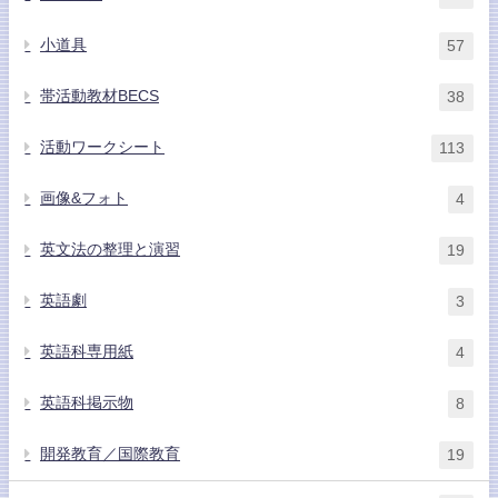
小道具
57
帯活動教材BECS
38
活動ワークシート
113
画像&フォト
4
英文法の整理と演習
19
英語劇
3
英語科専用紙
4
英語科掲示物
8
開発教育／国際教育
19