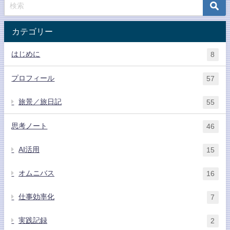
カテゴリー
はじめに
8
プロフィール
57
旅景／旅日記
55
思考ノート
46
AI活用
15
オムニバス
16
仕事効率化
7
実践記録
2