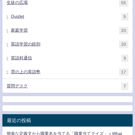
生徒の広場
55
Quizlet
5
家庭学習
20
英語学習の鉄則
20
英語科通信
9
雲の上の英語塾
17
質問デスク
7
最近の投稿
簡単な定義文から職業名を当てる「職業当てクイズ」＜What