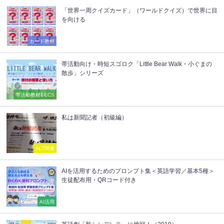
「世界一周クイズカード」（ワールドクイズ）で世界に目
を向ける
カード教材
帯活動向け・時短スゴロク「Little Bear Walk・小ぐまの
散歩」シリーズ
帯活動教材BECS
私は新聞記者（初級編）
ALT関連
AIを活用するためのプロンプト集＜英語学習／基本5種＞
生徒配布用・QRコード付き
AI活用