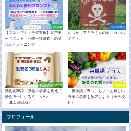
AI活用
英語科通信
【プロンプト：学習支援】音声モ
いつか、アキラさんの国、カンボ
ードによる「一問一答形式」の英
ジアへ。
会話トレーニング
帯活動教材BECS
ALT関連
動物名36語！動物の名前を覚えて
「英単語プラス」ちょっと難しい
動物博士になろう！＜A＞
野菜の名前を勉強しよう（小学校
〔BECS/SQS〕
用）
プロフィール