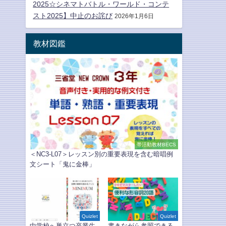
2025☆シネマトバトル・ワールド・コンテ
スト2025】中止のお詫び
2026年1月6日
教材図鑑
帯活動教材BECS
＜NC3-L07＞レッスン別の重要表現を含む暗唱例
文シート「鬼に金棒」
Quizlet
Quizlet
中学校へ巣立つ卒業生
書きながら参照できる