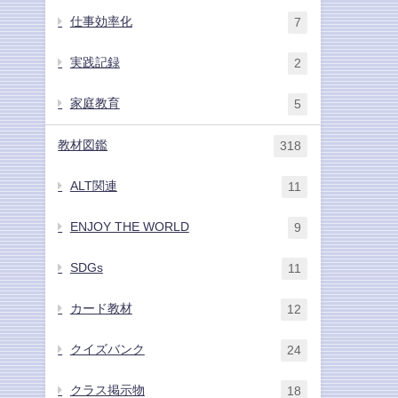
仕事効率化
7
実践記録
2
家庭教育
5
教材図鑑
318
ALT関連
11
ENJOY THE WORLD
9
SDGs
11
カード教材
12
クイズバンク
24
クラス掲示物
18