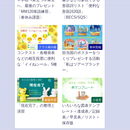
へ、最後のプレゼント
形容詞リスト「便利な
「MM120単語練習」
形容詞20語」
〔春休み課題〕
〔BECS/SQS〕
クラス掲示物
教材図鑑
コンテスト・各種発表
担当国のポスターをつ
などの相互投票に便利
くりプレゼンする活動
な「イイねシール」5種
「私はツアープランナ
ー」
家庭学習
小道具
「現在完了」の整理と
いろいろな図表テンプ
演習
レート＜達成表／記録
表／早見表／リスト＞
保存版