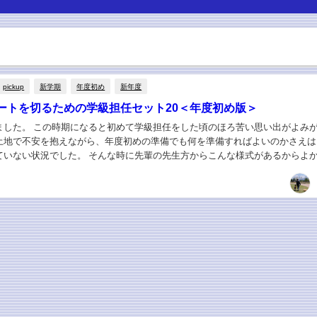
pickup
新学期
年度初め
新年度
ートを切るための学級担任セット20＜年度初め版＞
ました。 この時期になると初めて学級担任をした頃のほろ苦い思い出がよみ
土地で不安を抱えながら、年度初めの準備でも何を準備すればよいのかさえは
ていない状況でした。 そんな時に先輩の先生方からこんな様式があるからよ
類のひな形を頂いて大変助かった覚えがあります...