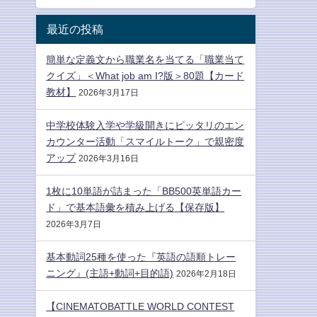
最近の投稿
簡単な定義文から職業名を当てる「職業当て
クイズ」＜What job am I?版＞80題【カード
教材】
2026年3月17日
中学校体験入学や学級開きにピッタリのエン
カウンター活動「スマイルトーク」で親密度
アップ
2026年3月16日
1枚に10単語が詰まった「BB500英単語カー
ド」で基本語彙を積み上げる【保存版】
2026年3月7日
基本動詞25種を使った『英語の語順トレー
ニング』(主語+動詞+目的語)
2026年2月18日
【CINEMATOBATTLE WORLD CONTEST