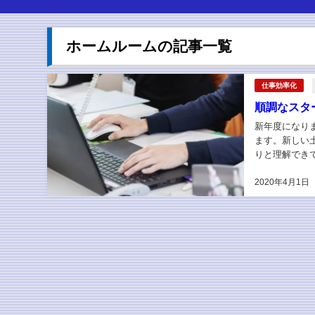
ホームルームの記事一覧
仕事効率化
順調なスタ
新年度になり
ます。新しい
りと理解でき
ら使ってねと書
2020年4月1日