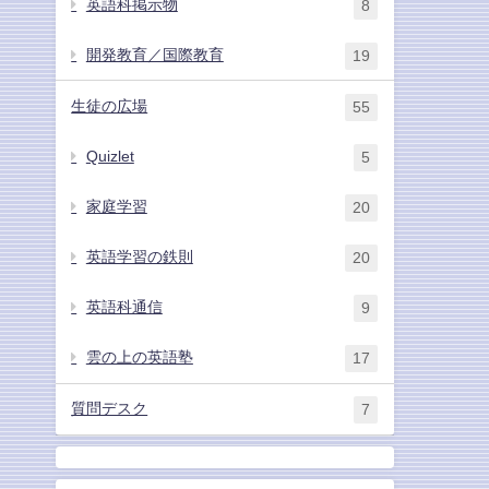
英語科掲示物
8
開発教育／国際教育
19
生徒の広場
55
Quizlet
5
家庭学習
20
英語学習の鉄則
20
英語科通信
9
雲の上の英語塾
17
質問デスク
7