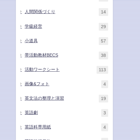
人間関係づくり
14
学級経営
29
小道具
57
帯活動教材BECS
38
活動ワークシート
113
画像&フォト
4
英文法の整理と演習
19
英語劇
3
英語科専用紙
4