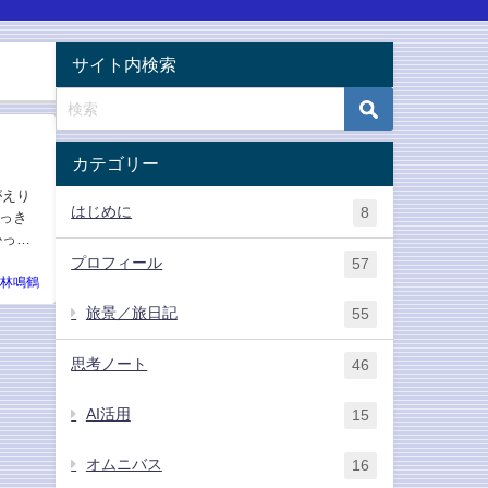
サイト内検索
カテゴリー
がえり
はじめに
8
っき
かった
プロフィール
57
林鳴鶴
旅景／旅日記
55
思考ノート
46
AI活用
15
オムニバス
16