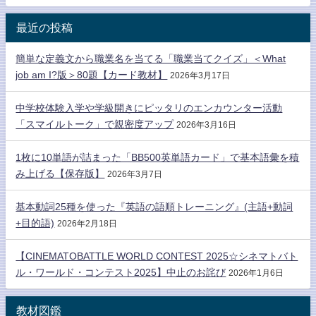
最近の投稿
簡単な定義文から職業名を当てる「職業当てクイズ」＜What
job am I?版＞80題【カード教材】
2026年3月17日
中学校体験入学や学級開きにピッタリのエンカウンター活動
「スマイルトーク」で親密度アップ
2026年3月16日
1枚に10単語が詰まった「BB500英単語カード」で基本語彙を積
み上げる【保存版】
2026年3月7日
基本動詞25種を使った『英語の語順トレーニング』(主語+動詞
+目的語)
2026年2月18日
【CINEMATOBATTLE WORLD CONTEST 2025☆シネマトバト
ル・ワールド・コンテスト2025】中止のお詫び
2026年1月6日
教材図鑑