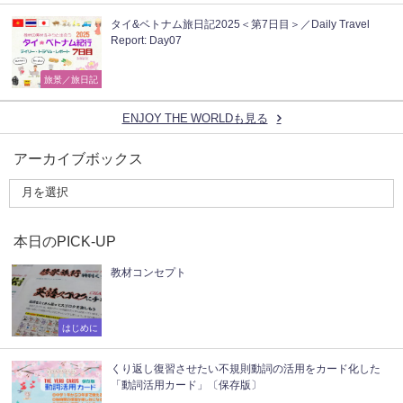
タイ&ベトナム旅日記2025＜第7日目＞／Daily Travel
Report: Day07
旅景／旅日記
ENJOY THE WORLDも見る
アーカイブボックス
本日のPICK-UP
教材コンセプト
はじめに
くり返し復習させたい不規則動詞の活用をカード化した
「動詞活用カード」〔保存版〕