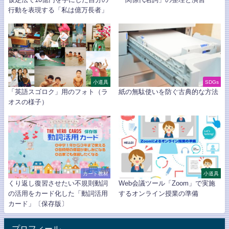
行動を表現する「私は億万長者」
小道具
SDGs
「英語スゴロク」用のフォト（ラ
紙の無駄使いを防ぐ古典的な方法
オスの様子）
カード教材
小道具
くり返し復習させたい不規則動詞
Web会議ツール「Zoom」で実施
の活用をカード化した「動詞活用
するオンライン授業の準備
カード」〔保存版〕
プロフィール