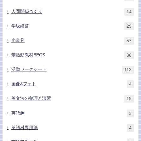
人間関係づくり
14
学級経営
29
小道具
57
帯活動教材BECS
38
活動ワークシート
113
画像&フォト
4
英文法の整理と演習
19
英語劇
3
英語科専用紙
4