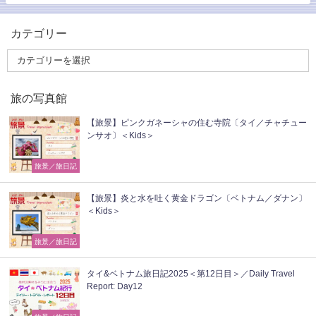
カテゴリー
旅の写真館
【旅景】ピンクガネーシャの住む寺院〔タイ／チャチュー
ンサオ〕＜Kids＞
旅景／旅日記
【旅景】炎と水を吐く黄金ドラゴン〔ベトナム／ダナン〕
＜Kids＞
旅景／旅日記
タイ&ベトナム旅日記2025＜第12日目＞／Daily Travel
Report: Day12