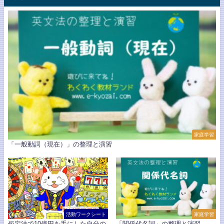
家庭学習
「一般動詞（現在）」の整理と演習
活動ワークシート
家庭学習
仮定法で10億円を手にした自分の
「関係代名詞」の整理と演習