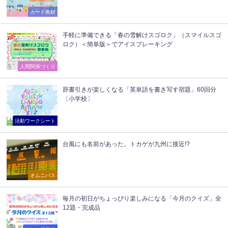
カード教材
手軽に準備できる「春の雪解けスゴロク」（スマイルスゴ
ロク）＜簡単版＞でアイスブレーキング
人間関係づくり
辞書引きが楽しくなる「英単語を書き写す宿題」60回分
〔小学校〕
活動ワークシート
台風にも名前があった。トカゲが九州に接近!?
オムニバス
毎月の初日がちょっぴり楽しみになる「今月のクイズ」全
12題・完成品