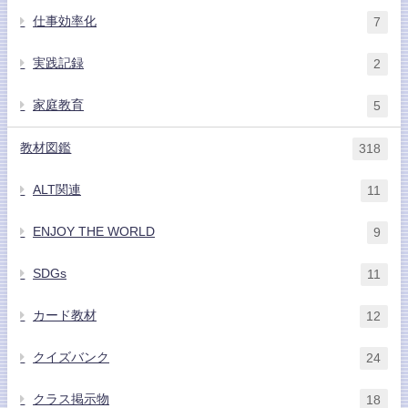
仕事効率化
7
実践記録
2
家庭教育
5
教材図鑑
318
ALT関連
11
ENJOY THE WORLD
9
SDGs
11
カード教材
12
クイズバンク
24
クラス掲示物
18