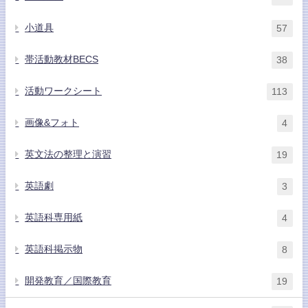
小道具
57
帯活動教材BECS
38
活動ワークシート
113
画像&フォト
4
英文法の整理と演習
19
英語劇
3
英語科専用紙
4
英語科掲示物
8
開発教育／国際教育
19