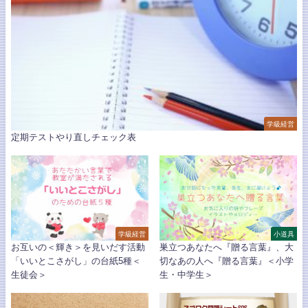
学級経営
定期テストやり直しチェック表
学級経営
小道具
お互いの＜輝き＞を見いだす活動
巣立つあなたへ『贈る言葉』、大
「いいとこさがし」の台紙5種＜
切なあの人へ『贈る言葉』＜小学
生徒会＞
生・中学生＞