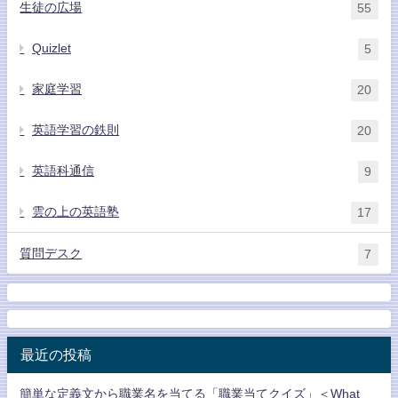
生徒の広場
55
Quizlet
5
家庭学習
20
英語学習の鉄則
20
英語科通信
9
雲の上の英語塾
17
質問デスク
7
最近の投稿
簡単な定義文から職業名を当てる「職業当てクイズ」＜What