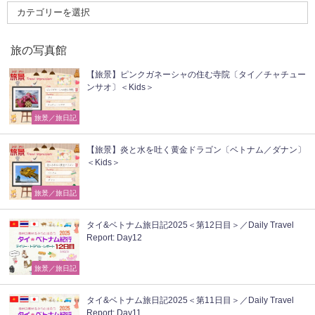
旅の写真館
【旅景】ピンクガネーシャの住む寺院〔タイ／チャチュー
ンサオ〕＜Kids＞
旅景／旅日記
【旅景】炎と水を吐く黄金ドラゴン〔ベトナム／ダナン〕
＜Kids＞
旅景／旅日記
タイ&ベトナム旅日記2025＜第12日目＞／Daily Travel
Report: Day12
旅景／旅日記
タイ&ベトナム旅日記2025＜第11日目＞／Daily Travel
Report: Day11