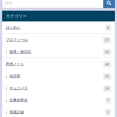
カテゴリー
はじめに
8
プロフィール
57
旅景／旅日記
55
思考ノート
46
AI活用
15
オムニバス
16
仕事効率化
7
実践記録
2