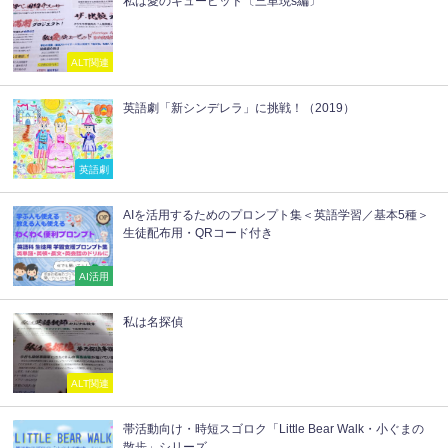
私は愛のキューピッド〔三単現s編〕
ALT関連
英語劇「新シンデレラ」に挑戦！（2019）
英語劇
AIを活用するためのプロンプト集＜英語学習／基本5種＞
生徒配布用・QRコード付き
AI活用
私は名探偵
ALT関連
帯活動向け・時短スゴロク「Little Bear Walk・小ぐまの
散歩」シリーズ