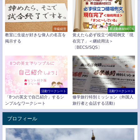
学級経営
帯活動教材BECS
教室に生徒が好きな偉人の名言を
覚えたら必ず役立つ暗唱例文「現
掲示する
在完了」＜継続用法＞
〔BECS/SQS〕
活動ワークシート
活動ワークシート
「8つの英文で自己紹介」するシ
修学旅行特別ミッション（外国人
ンプルなワークシート
旅行者と会話する活動）
プロフィール