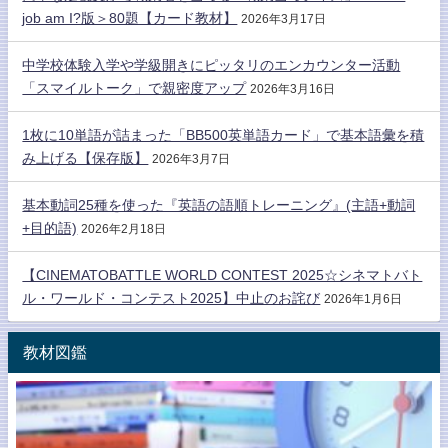
job am I?版＞80題【カード教材】
2026年3月17日
中学校体験入学や学級開きにピッタリのエンカウンター活動
「スマイルトーク」で親密度アップ
2026年3月16日
1枚に10単語が詰まった「BB500英単語カード」で基本語彙を積
み上げる【保存版】
2026年3月7日
基本動詞25種を使った『英語の語順トレーニング』(主語+動詞
+目的語)
2026年2月18日
【CINEMATOBATTLE WORLD CONTEST 2025☆シネマトバト
ル・ワールド・コンテスト2025】中止のお詫び
2026年1月6日
教材図鑑