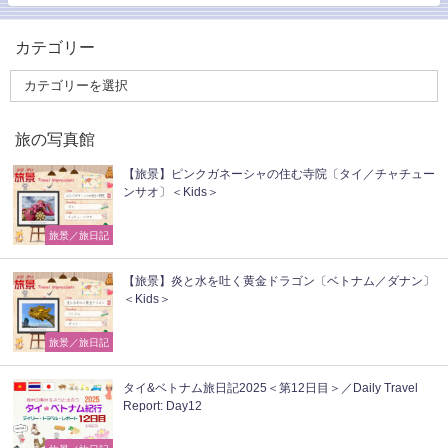
カテゴリー
旅の写真館
【旅景】ピンクガネーシャの住む寺院〔タイ／チャチュー
ンサオ〕＜Kids＞
旅景／旅日記
【旅景】炎と水を吐く黄金ドラゴン〔ベトナム／ダナン〕
＜Kids＞
旅景／旅日記
タイ&ベトナム旅日記2025＜第12日目＞／Daily Travel
Report: Day12