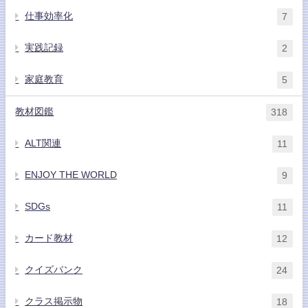
仕事効率化
7
実践記録
2
家庭教育
5
教材図鑑
318
ALT関連
11
ENJOY THE WORLD
9
SDGs
11
カード教材
12
クイズバンク
24
クラス掲示物
18