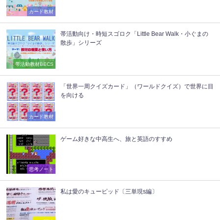
カード教材
帯活動向け・時短スゴロク「Little Bear Walk・小ぐまの
散歩」シリーズ
帯活動教材BECS
「世界一周クイズカード」（ワールドクイズ）で世界に目
を向ける
カード教材
ゲーム好きな中高生へ、旅と英語のすすめ
思考ノート
私は愛のキューピッド〔三単現s編〕