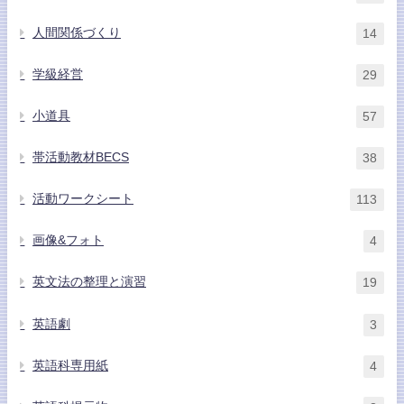
人間関係づくり
14
学級経営
29
小道具
57
帯活動教材BECS
38
活動ワークシート
113
画像&フォト
4
英文法の整理と演習
19
英語劇
3
英語科専用紙
4