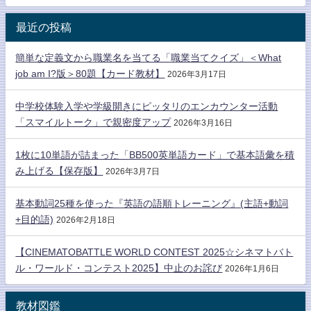
最近の投稿
簡単な定義文から職業名を当てる「職業当てクイズ」＜What
job am I?版＞80題【カード教材】
2026年3月17日
中学校体験入学や学級開きにピッタリのエンカウンター活動
「スマイルトーク」で親密度アップ
2026年3月16日
1枚に10単語が詰まった「BB500英単語カード」で基本語彙を積
み上げる【保存版】
2026年3月7日
基本動詞25種を使った『英語の語順トレーニング』(主語+動詞
+目的語)
2026年2月18日
【CINEMATOBATTLE WORLD CONTEST 2025☆シネマトバト
ル・ワールド・コンテスト2025】中止のお詫び
2026年1月6日
教材図鑑