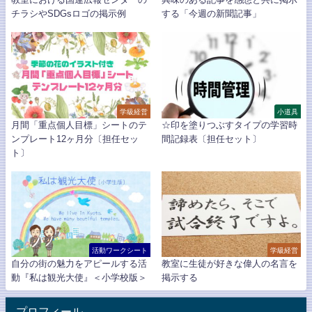
チラシやSDGsロゴの掲示例
する「今週の新聞記事」
学級経営
小道具
月間「重点個人目標」シートのテ
☆印を塗りつぶすタイプの学習時
ンプレート12ヶ月分〔担任セッ
間記録表〔担任セット〕
ト〕
活動ワークシート
学級経営
自分の街の魅力をアピールする活
教室に生徒が好きな偉人の名言を
動『私は観光大使』＜小学校版＞
掲示する
プロフィール