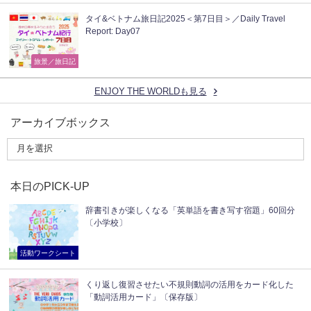
タイ&ベトナム旅日記2025＜第7日目＞／Daily Travel
Report: Day07
旅景／旅日記
ENJOY THE WORLDも見る
アーカイブボックス
本日のPICK-UP
辞書引きが楽しくなる「英単語を書き写す宿題」60回分
〔小学校〕
活動ワークシート
くり返し復習させたい不規則動詞の活用をカード化した
「動詞活用カード」〔保存版〕