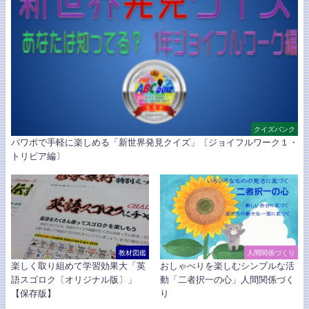
クイズバンク
パワポで手軽に楽しめる「新世界発見クイズ」〔ジョイフルワーク１・
トリビア編〕
教材図鑑
人間関係づくり
楽しく取り組めて学習効果大「英
おしゃべりを楽しむシンプルな活
語スゴロク〔オリジナル版〕」
動「二者択一の心」人間関係づく
【保存版】
り