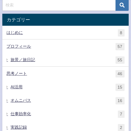
カテゴリー
はじめに
8
プロフィール
57
旅景／旅日記
55
思考ノート
46
AI活用
15
オムニバス
16
仕事効率化
7
実践記録
2