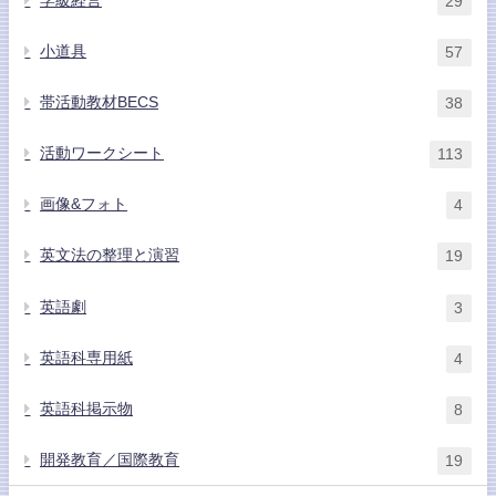
学級経営
29
小道具
57
帯活動教材BECS
38
活動ワークシート
113
画像&フォト
4
英文法の整理と演習
19
英語劇
3
英語科専用紙
4
英語科掲示物
8
開発教育／国際教育
19