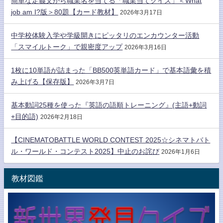
簡単な定義文から職業名を当てる「職業当てクイズ」＜What
job am I?版＞80題【カード教材】
2026年3月17日
中学校体験入学や学級開きにピッタリのエンカウンター活動
「スマイルトーク」で親密度アップ
2026年3月16日
1枚に10単語が詰まった「BB500英単語カード」で基本語彙を積
み上げる【保存版】
2026年3月7日
基本動詞25種を使った『英語の語順トレーニング』(主語+動詞
+目的語)
2026年2月18日
【CINEMATOBATTLE WORLD CONTEST 2025☆シネマトバト
ル・ワールド・コンテスト2025】中止のお詫び
2026年1月6日
教材図鑑