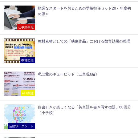
順調なスタートを切るための学級担任セット20＜年度初
め版＞
仕事効率化
教材素材としての「映像作品」における教育効果の整理
教材図鑑
私は愛のキューピッド〔三単現s編〕
ALT関連
辞書引きが楽しくなる「英単語を書き写す宿題」60回分
〔小学校〕
活動ワークシート