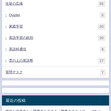
生徒の広場
55
Quizlet
5
家庭学習
20
英語学習の鉄則
20
英語科通信
9
雲の上の英語塾
17
質問デスク
7
最近の投稿