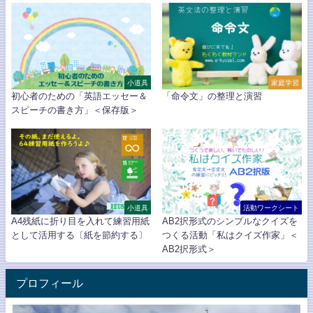
小道具
家庭学習
初心者のための「英語エッセー＆
「命令文」の整理と演習
スピーチの書き方」＜保存版＞
小道具
活動ワークシート
A4残紙に折り目を入れて練習用紙
AB2択形式のシンプルなクイズを
として活用する〔紙を節約する〕
つくる活動「私はクイズ作家」＜
AB2択形式＞
プロフィール