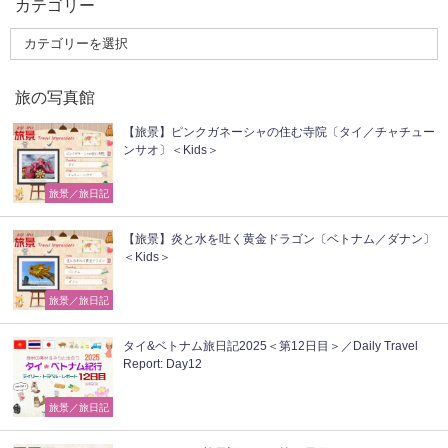
カテゴリー
旅の写真館
【旅景】ピンクガネーシャの住む寺院〔タイ／チャチュー
ンサオ〕＜Kids＞
旅景／旅日記
【旅景】炎と水を吐く黄金ドラゴン〔ベトナム／ダナン〕
＜Kids＞
旅景／旅日記
タイ&ベトナム旅日記2025＜第12日目＞／Daily Travel
Report: Day12
旅景／旅日記