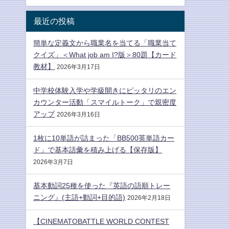
最近の投稿
簡単な定義文から職業名を当てる「職業当て
クイズ」＜What job am I?版＞80題【カード
教材】
2026年3月17日
中学校体験入学や学級開きにピッタリのエン
カウンター活動「スマイルトーク」で親密度
アップ
2026年3月16日
1枚に10単語が詰まった「BB500英単語カー
ド」で基本語彙を積み上げる【保存版】
2026年3月7日
基本動詞25種を使った『英語の語順トレー
ニング』(主語+動詞+目的語)
2026年2月18日
【CINEMATOBATTLE WORLD CONTEST