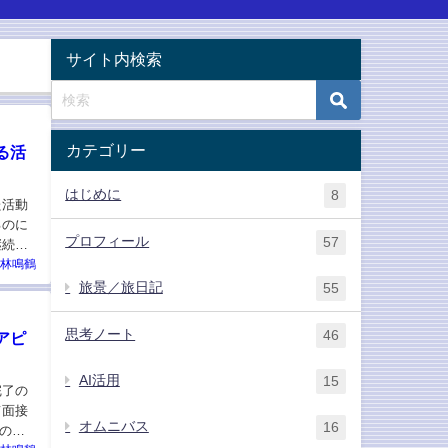
サイト内検索
カテゴリー
る活
はじめに
8
た活動
るのに
プロフィール
57
継続用
林鳴鶴
旅景／旅日記
55
思考ノート
46
アピ
AI活用
15
完了の
て面接
オムニバス
16
の熟