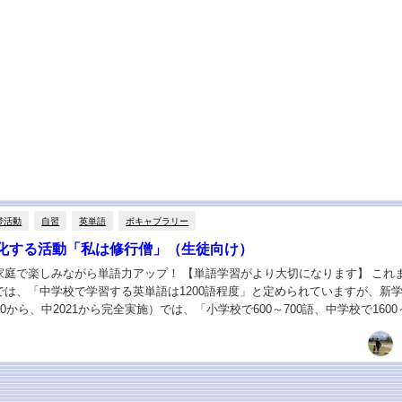
帯活動
自習
英単語
ボキャブラリー
化する活動「私は修行僧」（生徒向け）
家庭で楽しみながら単語力アップ！ 【単語学習がより大切になります】 これ
では、「中学校で学習する英単語は1200語程度」と定められていますが、新
20から、中2021から完全実施）では、「小学校で600～700語、中学校で1600
なっており、小中を合わせる...