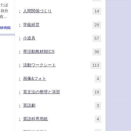
なたは
 自分
人間関係づくり
14
在完
学級経営
29
林鳴鶴
小道具
57
帯活動教材BECS
38
活動ワークシート
113
画像&フォト
4
英文法の整理と演習
19
英語劇
3
英語科専用紙
4