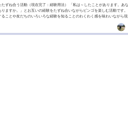
をたずね合う活動（現在完了：経験用法） 「私は～したことがあります。あ
ありますか。」とお互いの経験をたずね合いながらビンゴを楽しむ活動です。
することや友だちのいろいろな経験を知ることのわくわく感を味わいながら現
のドリルトレーニングができます。 ビンゴ枠の...