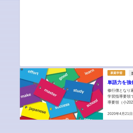
家庭学習
単語力を強
修行僧となり
学習指導要領
導要領（小20
1800語」と
2020年4月21日