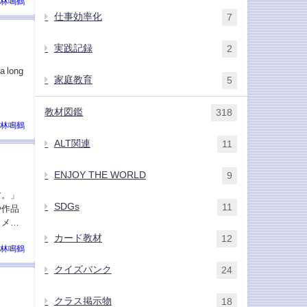
林鳴鶴
仕事効率化
7
実践記録
2
 long
家庭教育
5
教材図鑑
318
林鳴鶴
ALT関連
11
ENJOY THE WORLD
9
す。」
SDGs
11
や作品
イメー
カード教材
12
林鳴鶴
クイズバンク
24
クラス掲示物
18