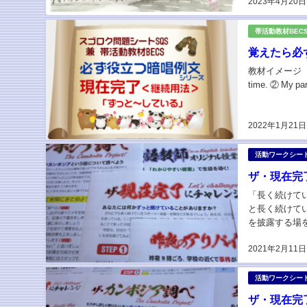
2023年4月20日
練の技をアピー
帯活動教材BEC
覚えたら必
教材イメージ 「現在
time. ② My pare
2022年1月21日
活動ワークシー
ザ・現在完
「長く続けて
と長く続けて
を披露する場
ジ 「ザ・現在
2021年2月11日
活動ワークシー
ザ・現在完