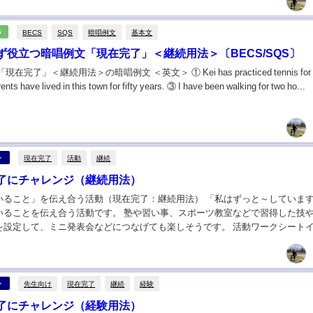
ルします。 この活動は、生徒が実際に長く続け...
BECS
SQS
暗唱例文
基本文
S
ず役立つ暗唱例文「現在完了」＜継続用法＞〔BECS/SQS〕
完了」＜継続用法＞の暗唱例文 ＜英文＞ ① Kei has practiced tennis for a
nts have lived in this town for fifty years. ③ I have been walking for two ho...
現在完了
活動
継続
ト
了にチャレンジ（継続用法）
いること」を伝え合う活動（現在完了：継続用法） 「私はずっと～していま
いることを伝え合う活動です。 塾や習い事、スポーツ教室などで習得した技
を設定して、ミニ発表会などにつなげても楽しそうです。 活動ワークシート
完了にチャレンジ」の教材データ ＜活動規模...
先生向け
現在完了
継続
経験
ト
了にチャレンジ（経験用法）