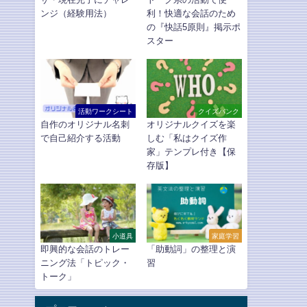
ンジ（経験用法）
利！快適な会話のため
の『快話5原則』掲示ポ
スター
活動ワークシート
クイズバンク
自作のオリジナル名刺
オリジナルクイズを楽
で自己紹介する活動
しむ「私はクイズ作
家」テンプレ付き【保
存版】
小道具
家庭学習
即興的な会話のトレー
「助動詞」の整理と演
ニング法「トピック・
習
トーク」