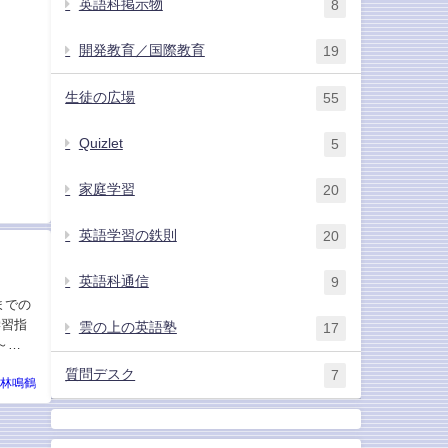
英語科掲示物
8
開発教育／国際教育
19
生徒の広場
55
Quizlet
5
家庭学習
20
英語学習の鉄則
20
英語科通信
9
までの
学習指
雲の上の英語塾
17
～
質問デスク
7
林鳴鶴