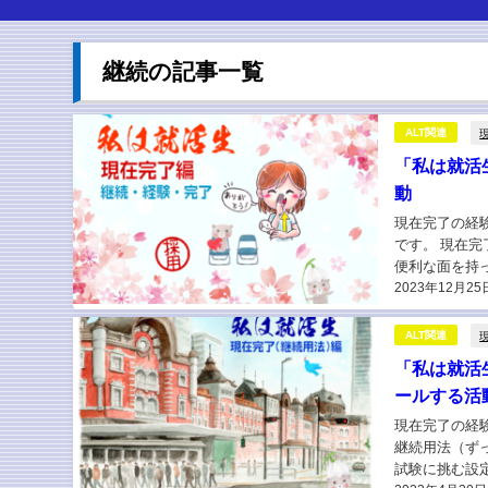
継続の記事一覧
ALT関連
「私は就活
動
現在完了の経
です。 現在
便利な面を持
2023年12月25
法であれば「私
ALT関連
「私は就活
ールする活
現在完了の経
継続用法（ず
試験に挑む設