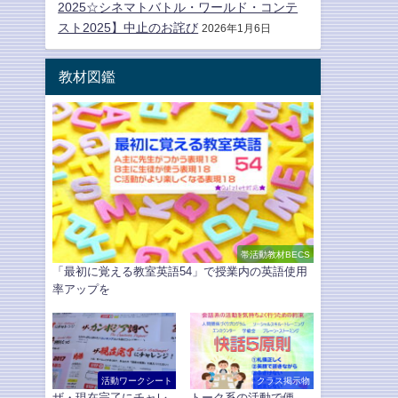
2025☆シネマトバトル・ワールド・コンテ
スト2025】中止のお詫び
2026年1月6日
教材図鑑
帯活動教材BECS
「最初に覚える教室英語54」で授業内の英語使用
率アップを
活動ワークシート
クラス掲示物
ザ・現在完了にチャレ
トーク系の活動で便