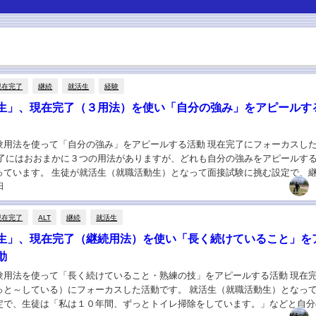
現在完了
継続
就活生
経験
生」、現在完了（３用法）を使い「自分の強み」をアピールす
験用法を使って「自分の強み」をアピールする活動 現在完了にフォーカスし
完了にはおおまかに３つの用法がありますが、どれも自分の強みをアピールす
っています。 生徒が就活生（就職活動生）となって面接試験に挑む設定で、
日
は１０年間、ずっとトイレ掃除をしています。...
現在完了
ALT
継続
就活生
生」、現在完了（継続用法）を使い「長く続けていること」を
動
験用法を使って「長く続けていること・熟練の技」をアピールする活動 現在
っと～している）にフォーカスした活動です。 就活生（就職活動生）となっ
定で、生徒は「私は１０年間、ずっとトイレ掃除をしています。」などと自分