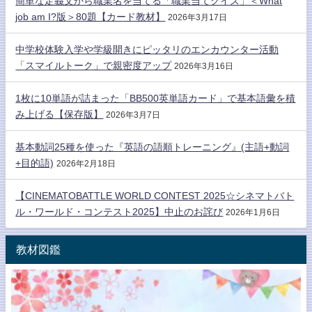
簡単な定義文から職業名を当てる「職業当てクイズ」＜What
job am I?版＞80題【カード教材】
2026年3月17日
中学校体験入学や学級開きにピッタリのエンカウンター活動
「スマイルトーク」で親密度アップ
2026年3月16日
1枚に10単語が詰まった「BB500英単語カード」で基本語彙を積
み上げる【保存版】
2026年3月7日
基本動詞25種を使った『英語の語順トレーニング』(主語+動詞
+目的語)
2026年2月18日
【CINEMATOBATTLE WORLD CONTEST 2025☆シネマトバト
ル・ワールド・コンテスト2025】中止のお詫び
2026年1月6日
教材図鑑