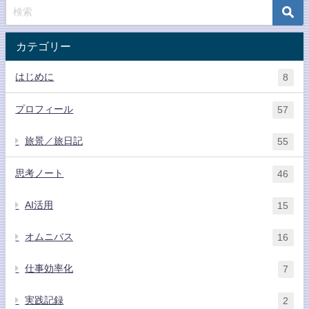
カテゴリー
はじめに
8
プロフィール
57
旅景／旅日記
55
思考ノート
46
AI活用
15
オムニバス
16
仕事効率化
7
実践記録
2