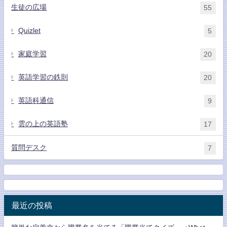
生徒の広場
55
Quizlet
5
家庭学習
20
英語学習の鉄則
20
英語科通信
9
雲の上の英語塾
17
質問デスク
7
最近の投稿