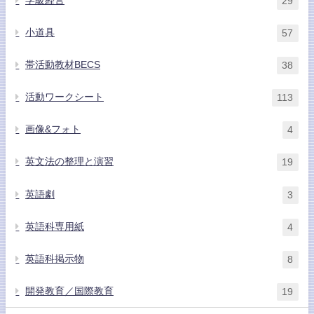
学級経営
29
小道具
57
帯活動教材BECS
38
活動ワークシート
113
画像&フォト
4
英文法の整理と演習
19
英語劇
3
英語科専用紙
4
英語科掲示物
8
開発教育／国際教育
19