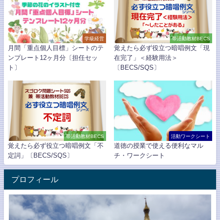
学級経営
帯活動教材BECS
月間「重点個人目標」シートのテ
覚えたら必ず役立つ暗唱例文「現
ンプレート12ヶ月分〔担任セッ
在完了」＜経験用法＞
ト〕
〔BECS/SQS〕
帯活動教材BECS
活動ワークシート
覚えたら必ず役立つ暗唱例文「不
道徳の授業で使える便利なマル
定詞」〔BECS/SQS〕
チ・ワークシート
プロフィール