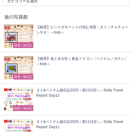
旅の写真館
【旅景】ピンクガネーシャの住む寺院〔タイ／チャチュー
ンサオ〕＜Kids＞
旅景／旅日記
【旅景】炎と水を吐く黄金ドラゴン〔ベトナム／ダナン〕
＜Kids＞
旅景／旅日記
タイ&ベトナム旅日記2025＜第12日目＞／Daily Travel
Report: Day12
旅景／旅日記
タイ&ベトナム旅日記2025＜第11日目＞／Daily Travel
Report: Day11