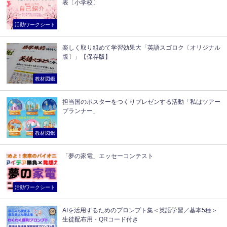
表〔小学校〕
活動ワークシート
楽しく取り組めて学習効果大「英語スゴロク〔オリジナル
版〕」【保存版】
教材図鑑
担当国のポスターをつくりプレゼンする活動「私はツアー
プランナー」
教材図鑑
「夢の家電」エッセーコンテスト
活動ワークシート
AIを活用するためのプロンプト集＜英語学習／基本5種＞
生徒配布用・QRコード付き