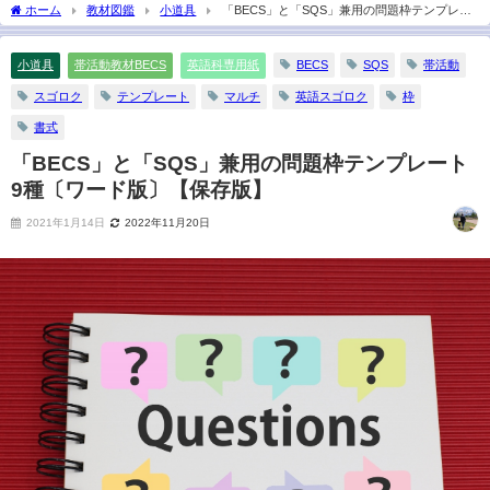
ホーム
教材図鑑
小道具
「BECS」と「SQS」兼用の問題枠テンプレー
ト9種〔ワード版〕【保存版】
小道具
帯活動教材BECS
英語科専用紙
BECS
SQS
帯活動
スゴロク
テンプレート
マルチ
英語スゴロク
枠
書式
「BECS」と「SQS」兼用の問題枠テンプレート
9種〔ワード版〕【保存版】
2021年1月14日
2022年11月20日