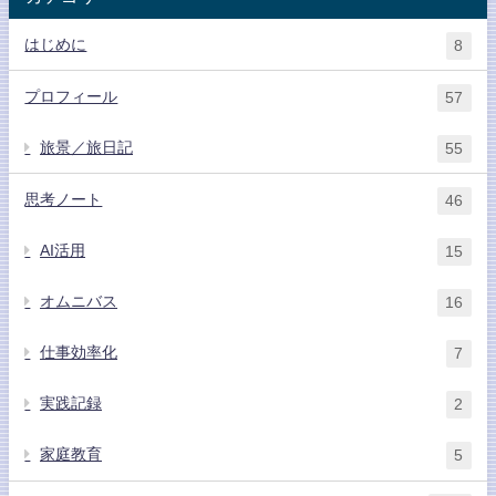
はじめに
8
プロフィール
57
旅景／旅日記
55
思考ノート
46
AI活用
15
オムニバス
16
仕事効率化
7
実践記録
2
家庭教育
5