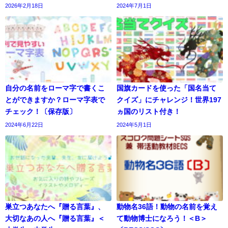
2026年2月18日
2024年7月1日
自分の名前をローマ字で書くこ
国旗カードを使った「国名当て
とができますか？ローマ字表で
クイズ」にチャレンジ！世界197
チェック！〔保存版〕
ヵ国のリスト付き！
2024年6月22日
2024年5月1日
巣立つあなたへ『贈る言葉』、
動物名36語！動物の名前を覚え
大切なあの人へ『贈る言葉』＜
て動物博士になろう！＜B＞