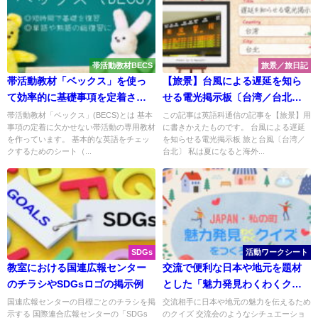
帯活動教材BECS
旅景／旅日記
帯活動教材「ベックス」を使っ
【旅景】台風による遅延を知ら
て効率的に基礎事項を定着させ
せる電光掲示板〔台湾／台北〕
る方法
＜Kids＞
帯活動教材「ベックス」(BECS)とは 基本
この記事は英語科通信の記事を【旅景】用
事項の定着に欠かせない帯活動の専用教材
に書きかえたものです。 台風による遅延
を作っています。 基本的な英語をチェッ
を知らせる電光掲示板 旅と台風〔台湾／
クするためのシート（...
台北〕 私は夏になると海外...
SDGs
活動ワークシート
教室における国連広報センター
交流で便利な日本や地元を題材
のチラシやSDGsロゴの掲示例
とした「魅力発見わくわくクイ
ズ」
国連広報センターの目標ごとのチラシを掲
交流相手に日本や地元の魅力を伝えるため
示する 国際連合広報センターの「SDGs
のクイズ 交流会のようなシチュエーショ