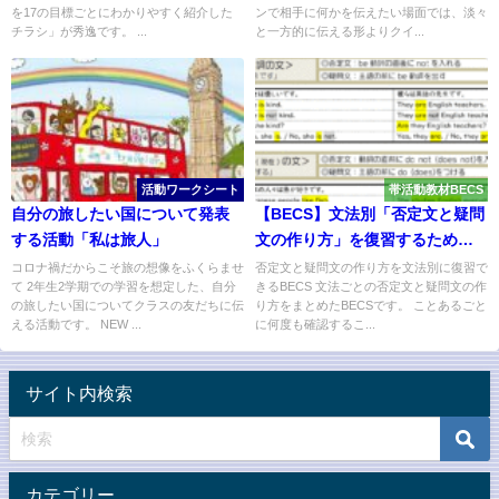
を17の目標ごとにわかりやすく紹介した
ンで相手に何かを伝えたい場面では、淡々
チラシ」が秀逸です。 ...
と一方的に伝える形よりクイ...
活動ワークシート
帯活動教材BECS
自分の旅したい国について発表
【BECS】文法別「否定文と疑問
する活動「私は旅人」
文の作り方」を復習するための
BECS
コロナ禍だからこそ旅の想像をふくらませ
否定文と疑問文の作り方を文法別に復習で
て 2年生2学期での学習を想定した、自分
きるBECS 文法ごとの否定文と疑問文の作
の旅したい国についてクラスの友だちに伝
り方をまとめたBECSです。 ことあるごと
える活動です。 NEW ...
に何度も確認するこ...
サイト内検索
カテゴリー