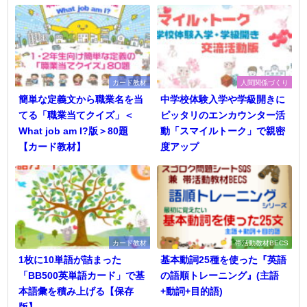
カード教材
人間関係づくり
簡単な定義文から職業名を当
中学校体験入学や学級開きに
てる「職業当てクイズ」＜
ピッタリのエンカウンター活
What job am I?版＞80題
動「スマイルトーク」で親密
【カード教材】
度アップ
カード教材
帯活動教材BECS
1枚に10単語が詰まった
基本動詞25種を使った『英語
「BB500英単語カード」で基
の語順トレーニング』(主語
本語彙を積み上げる【保存
+動詞+目的語)
版】