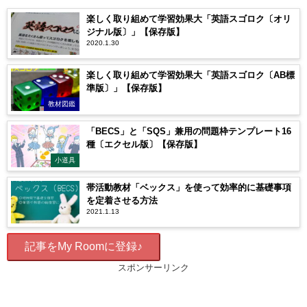
楽しく取り組めて学習効果大「英語スゴロク〔オリ
ジナル版〕」【保存版】
2020.1.30
楽しく取り組めて学習効果大「英語スゴロク〔AB標
準版〕」【保存版】
教材図鑑
「BECS」と「SQS」兼用の問題枠テンプレート16
種〔エクセル版〕【保存版】
小道具
帯活動教材「ベックス」を使って効率的に基礎事項
を定着させる方法
2021.1.13
記事をMy Roomに登録♪
スポンサーリンク