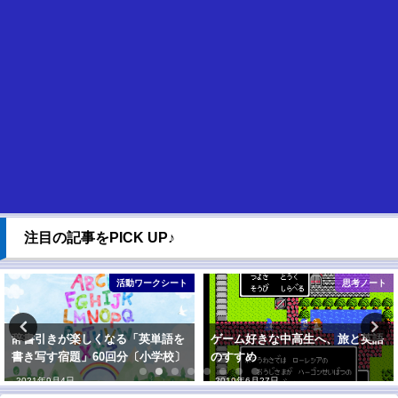
注目の記事をPICK UP♪
活動ワークシート
思考ノート
辞書引きが楽しくなる「英単語を
ゲーム好きな中高生へ、旅と英語
書き写す宿題」60回分〔小学校〕
のすすめ
2021年9月4日
2019年6月27日