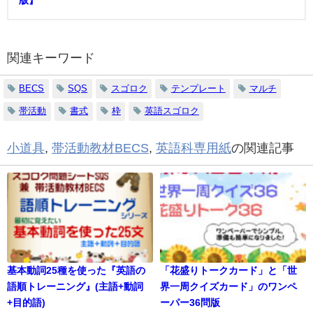
関連キーワード
BECS
SQS
スゴロク
テンプレート
マルチ
帯活動
書式
枠
英語スゴロク
小道具
,
帯活動教材BECS
,
英語科専用紙
の関連記事
基本動詞25種を使った『英語の
「花盛りトークカード」と「世
語順トレーニング』(主語+動詞
界一周クイズカード」のワンペ
+目的語)
ーパー36問版