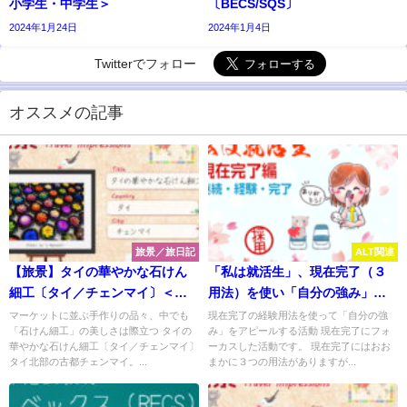
小学生・中学生＞
〔BECS/SQS〕
2024年1月24日
2024年1月4日
Twitterでフォロー
オススメの記事
旅景／旅日記
ALT関連
【旅景】タイの華やかな石けん
「私は就活生」、現在完了（３
細工〔タイ／チェンマイ〕＜
用法）を使い「自分の強み」を
Kids＞
アピールする活動
マーケットに並ぶ手作りの品々、中でも
現在完了の経験用法を使って「自分の強
「石けん細工」の美しさは際立つ タイの
み」をアピールする活動 現在完了にフォ
華やかな石けん細工〔タイ／チェンマイ〕
ーカスした活動です。 現在完了にはおお
タイ北部の古都チェンマイ。...
まかに３つの用法がありますが...