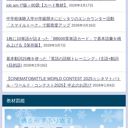
job am I?版＞80題【カード教材】
2026年3月17日
中学校体験入学や学級開きにピッタリのエンカウンター活動
「スマイルトーク」で親密度アップ
2026年3月16日
1枚に10単語が詰まった「BB500英単語カード」で基本語彙を積
み上げる【保存版】
2026年3月7日
基本動詞25種を使った『英語の語順トレーニング』(主語+動詞
+目的語)
2026年2月18日
【CINEMATOBATTLE WORLD CONTEST 2025☆シネマトバト
ル・ワールド・コンテスト2025】中止のお詫び
2026年1月6日
教材図鑑