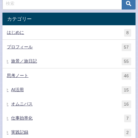
カテゴリー
はじめに
8
プロフィール
57
旅景／旅日記
55
思考ノート
46
AI活用
15
オムニバス
16
仕事効率化
7
実践記録
2