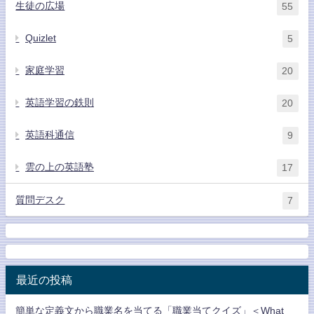
生徒の広場
55
Quizlet
5
家庭学習
20
英語学習の鉄則
20
英語科通信
9
雲の上の英語塾
17
質問デスク
7
最近の投稿
簡単な定義文から職業名を当てる「職業当てクイズ」＜What