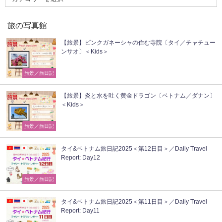
旅の写真館
【旅景】ピンクガネーシャの住む寺院〔タイ／チャチュー
ンサオ〕＜Kids＞
旅景／旅日記
【旅景】炎と水を吐く黄金ドラゴン〔ベトナム／ダナン〕
＜Kids＞
旅景／旅日記
タイ&ベトナム旅日記2025＜第12日目＞／Daily Travel
Report: Day12
旅景／旅日記
タイ&ベトナム旅日記2025＜第11日目＞／Daily Travel
Report: Day11