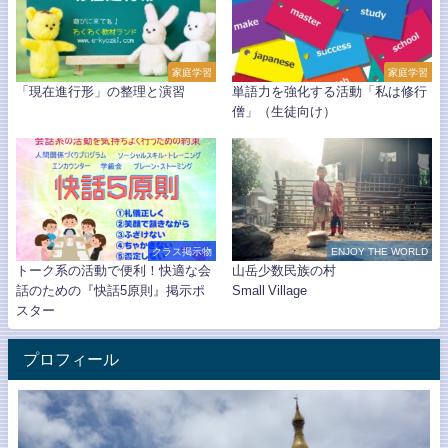
家庭学習
家庭学習
「現在進行形」の整理と演習
単語力を強化する活動「私は修行
僧」（生徒向け）
クラス掲示物
ENJOY THE WORLD
トーク系の活動で便利！快適な会
山岳少数民族の村
話のための『快話5原則』掲示ポ
Small Village
スター
プロフィール