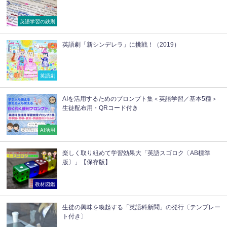
英語学習の鉄則
英語劇「新シンデレラ」に挑戦！（2019）
英語劇
AIを活用するためのプロンプト集＜英語学習／基本5種＞
生徒配布用・QRコード付き
AI活用
楽しく取り組めて学習効果大「英語スゴロク〔AB標準
版〕」【保存版】
教材図鑑
生徒の興味を喚起する「英語科新聞」の発行〔テンプレー
ト付き〕