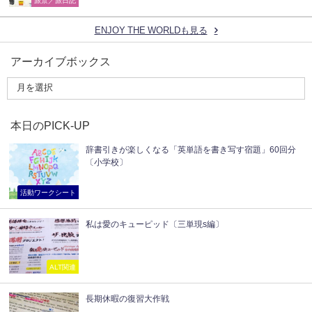
ENJOY THE WORLDも見る
アーカイブボックス
本日のPICK-UP
辞書引きが楽しくなる「英単語を書き写す宿題」60回分
〔小学校〕
活動ワークシート
私は愛のキューピッド〔三単現s編〕
ALT関連
長期休暇の復習大作戦