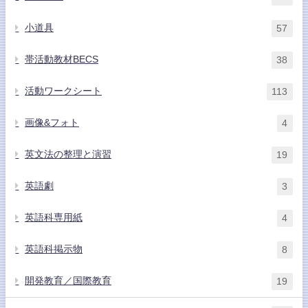
小道具
57
帯活動教材BECS
38
活動ワークシート
113
画像&フォト
4
英文法の整理と演習
19
英語劇
3
英語科専用紙
4
英語科掲示物
8
開発教育／国際教育
19