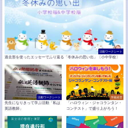
活動ワークシート
過去形を使ったエッセーでふり返る「冬休みの思い出」〔小中学校〕
活動ワークシート
学級経営
先生になりきって学ぶ活動「私は
「ハロウィン・ジャコランタン・
英語教師」
コンテスト」で盛り上がろう！