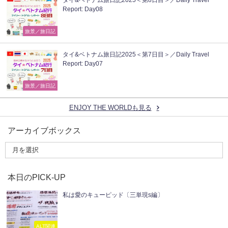
タイ&ベトナム旅日記2025＜第8日目＞／Daily Travel
Report: Day08
旅景／旅日記
タイ&ベトナム旅日記2025＜第7日目＞／Daily Travel
Report: Day07
旅景／旅日記
ENJOY THE WORLDも見る
アーカイブボックス
本日のPICK-UP
私は愛のキューピッド〔三単現s編〕
ALT関連