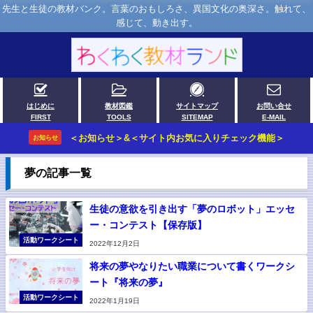
先生と生徒の教材バンク。言葉のおもしろさ、異国文化の奥深さ。触れて、
感じて、動き出す。
はじめに
教材図鑑
サイトマップ
お問い合せ
FIRST
TOOLS
SITEMAP
E-MAIL
＜お知らせ＞&＜サイト内お気に入りチェック機能＞
お知らせ
夢の記事一覧
生徒の意欲を引き出す「夢のロボット」エッセ
ー・コンテスト【保存版】
活動ワークシート
2022年12月2日
将来の夢やなりたい職業について書くワークシ
ート『将来の夢』
活動ワークシート
2022年1月19日