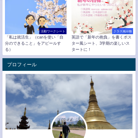
活動ワークシート
クラス掲示物
「私は就活生」（canを使い「自
英語で「新年の抱負」を書くポス
分のできること」をアピールす
ター風シート、3学期の楽しいス
る）
タートに！
プロフィール