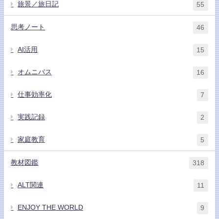
旅景／旅日記
55
思考ノート
46
AI活用
15
オムニバス
16
仕事効率化
7
実践記録
2
家庭教育
5
教材図鑑
318
ALT関連
11
ENJOY THE WORLD
9