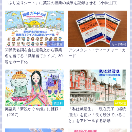
「ふり返りシート」に英語の授業の成果を記録させる〔小学生用〕
カード教材
カード教材
関係代名詞を含む定義文から職業
アシスタント・ティーチャー・カ
名を当てる「職業当てクイズ」80
ード
題をカード化
英語劇
ALT関連
英語劇「新説かぐや姫」に挑戦！
「私は就活生」、現在完了（継続
（2017）
用法）を使い「長く続けているこ
と」をアピールする活動