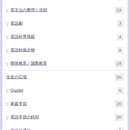
英文法の整理と演習
19
英語劇
3
英語科専用紙
4
英語科掲示物
8
開発教育／国際教育
19
生徒の広場
55
Quizlet
5
家庭学習
20
英語学習の鉄則
20