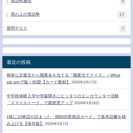
英語科通信
9
雲の上の英語塾
17
質問デスク
7
最近の投稿
簡単な定義文から職業名を当てる「職業当てクイズ」＜What
job am I?版＞80題【カード教材】
2026年3月17日
中学校体験入学や学級開きにピッタリのエンカウンター活動
「スマイルトーク」で親密度アップ
2026年3月16日
1枚に10単語が詰まった「BB500英単語カード」で基本語彙を積
み上げる【保存版】
2026年3月7日