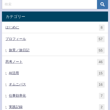
カテゴリー
はじめに
8
プロフィール
57
旅景／旅日記
55
思考ノート
46
AI活用
15
オムニバス
16
仕事効率化
7
実践記録
2