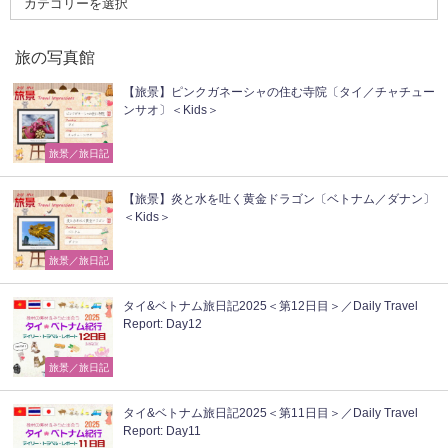
旅の写真館
【旅景】ピンクガネーシャの住む寺院〔タイ／チャチュー
ンサオ〕＜Kids＞
旅景／旅日記
【旅景】炎と水を吐く黄金ドラゴン〔ベトナム／ダナン〕
＜Kids＞
旅景／旅日記
タイ&ベトナム旅日記2025＜第12日目＞／Daily Travel
Report: Day12
旅景／旅日記
タイ&ベトナム旅日記2025＜第11日目＞／Daily Travel
Report: Day11