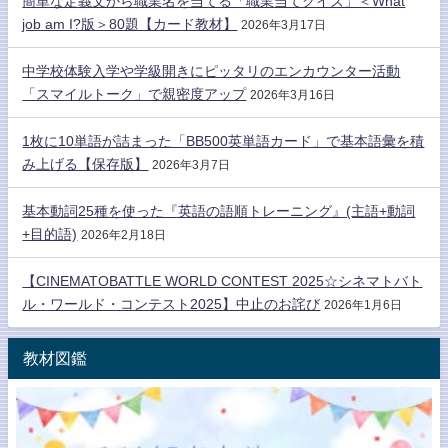
簡単な定義文から職業名を当てる「職業当てクイズ」＜What
job am I?版＞80題【カード教材】
2026年3月17日
中学校体験入学や学級開きにピッタリのエンカウンター活動
「スマイルトーク」で親密度アップ
2026年3月16日
1枚に10単語が詰まった「BB500英単語カード」で基本語彙を積
み上げる【保存版】
2026年3月7日
基本動詞25種を使った『英語の語順トレーニング』(主語+動詞
+目的語)
2026年2月18日
【CINEMATOBATTLE WORLD CONTEST 2025☆シネマトバト
ル・ワールド・コンテスト2025】中止のお詫び
2026年1月6日
教材図鑑