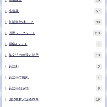
学級経営
29
小道具
57
帯活動教材BECS
38
活動ワークシート
113
画像&フォト
4
英文法の整理と演習
19
英語劇
3
英語科専用紙
4
英語科掲示物
8
開発教育／国際教育
19