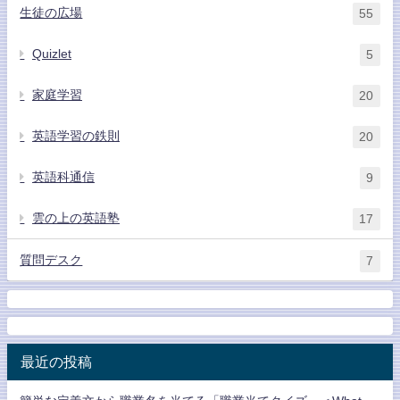
生徒の広場
55
Quizlet
5
家庭学習
20
英語学習の鉄則
20
英語科通信
9
雲の上の英語塾
17
質問デスク
7
最近の投稿