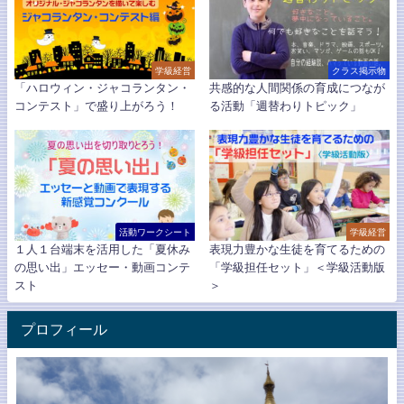
学級経営
クラス掲示物
「ハロウィン・ジャコランタン・
共感的な人間関係の育成につなが
コンテスト」で盛り上がろう！
る活動「週替わりトピック」
活動ワークシート
学級経営
１人１台端末を活用した「夏休み
表現力豊かな生徒を育てるための
の思い出」エッセー・動画コンテ
「学級担任セット」＜学級活動版
スト
＞
プロフィール