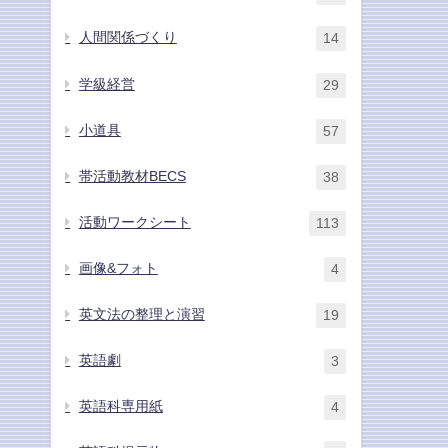
人間関係づくり
14
学級経営
29
小道具
57
帯活動教材BECS
38
活動ワークシート
113
画像&フォト
4
英文法の整理と演習
19
英語劇
3
英語科専用紙
4