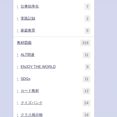
仕事効率化
7
実践記録
2
家庭教育
5
教材図鑑
318
ALT関連
11
ENJOY THE WORLD
9
SDGs
11
カード教材
12
クイズバンク
24
クラス掲示物
18