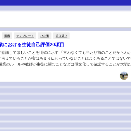
掲示
テンプレート
ひな形
振り返り
業における生徒自己評価20項目
や意識してほしいことを明確に示す 「言わなくても当たり前のことだからわ
と考えていることが実はあまり伝わっていないことはよくあることではないで
、授業のルールや教師が生徒に望むことなどは明文化して確認することが大切
は、自己評価20項目（意識してほしいこと）の...