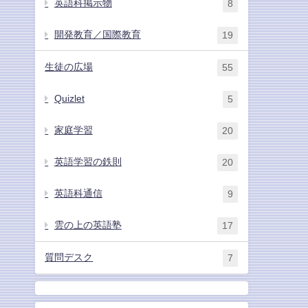
英語科掲示物
8
開発教育／国際教育
19
生徒の広場
55
Quizlet
5
家庭学習
20
英語学習の鉄則
20
英語科通信
9
雲の上の英語塾
17
質問デスク
7