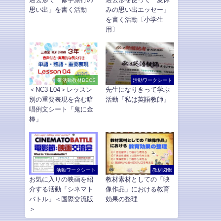
思い出」を書く活動
みの思い出エッセー」
を書く活動〔小学生
用〕
帯活動教材BECS
活動ワークシート
＜NC3-L04＞レッスン
先生になりきって学ぶ
別の重要表現を含む暗
活動「私は英語教師」
唱例文シート「鬼に金
棒」
活動ワークシート
教材図鑑
お気に入りの映画を紹
教材素材としての「映
介する活動「シネマト
像作品」における教育
バトル」＜国際交流版
効果の整理
＞