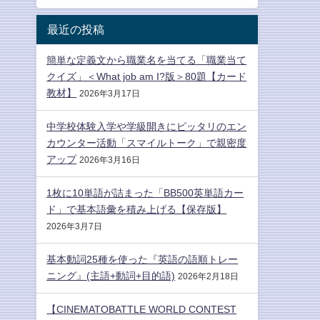
最近の投稿
簡単な定義文から職業名を当てる「職業当て
クイズ」＜What job am I?版＞80題【カード
教材】
2026年3月17日
中学校体験入学や学級開きにピッタリのエン
カウンター活動「スマイルトーク」で親密度
アップ
2026年3月16日
1枚に10単語が詰まった「BB500英単語カー
ド」で基本語彙を積み上げる【保存版】
2026年3月7日
基本動詞25種を使った『英語の語順トレー
ニング』(主語+動詞+目的語)
2026年2月18日
【CINEMATOBATTLE WORLD CONTEST