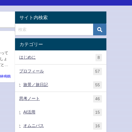
サイト内検索
カテゴリー
かって
はじめに
8
しょ
だと思
プロフィール
57
林鳴鶴
旅景／旅日記
55
思考ノート
46
AI活用
15
オムニバス
16