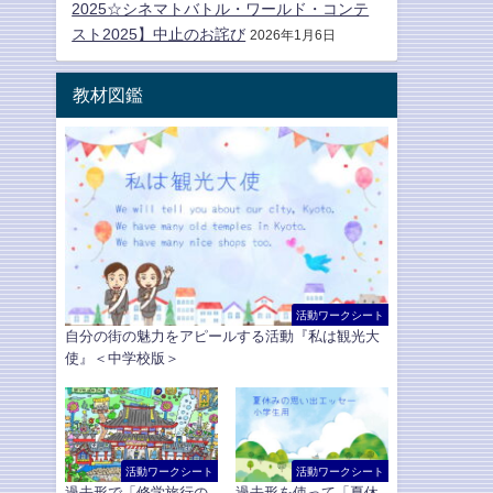
2025☆シネマトバトル・ワールド・コンテ
スト2025】中止のお詫び
2026年1月6日
教材図鑑
活動ワークシート
自分の街の魅力をアピールする活動『私は観光大
使』＜中学校版＞
活動ワークシート
活動ワークシート
過去形で「修学旅行の
過去形を使って「夏休