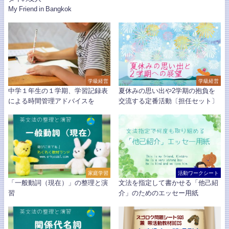
My Friend in Bangkok
学級経営
学級経営
中学１年生の１学期、学習記録表
夏休みの思い出や2学期の抱負を
による時間管理アドバイスを
交流する定番活動〔担任セット〕
家庭学習
活動ワークシート
「一般動詞（現在）」の整理と演
文法を指定して書かせる「他己紹
習
介」のためのエッセー用紙