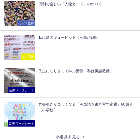
便利で楽しい「人物カード」の作り方
カード教材
私は愛のキューピッド〔三単現s編〕
ALT関連
先生になりきって学ぶ活動「私は英語教師」
活動ワークシート
辞書引きが楽しくなる「英単語を書き写す宿題」60回分
〔小学校〕
活動ワークシート
小道具も見る