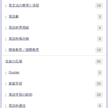
英文法の整理と演習
19
英語劇
3
英語科専用紙
4
英語科掲示物
8
開発教育／国際教育
19
生徒の広場
55
Quizlet
5
家庭学習
20
英語学習の鉄則
20
英語科通信
9