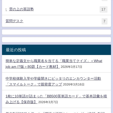
雲の上の英語塾
17
質問デスク
7
最近の投稿
簡単な定義文から職業名を当てる「職業当てクイズ」＜What
job am I?版＞80題【カード教材】
2026年3月17日
中学校体験入学や学級開きにピッタリのエンカウンター活動
「スマイルトーク」で親密度アップ
2026年3月16日
1枚に10単語が詰まった「BB500英単語カード」で基本語彙を積
み上げる【保存版】
2026年3月7日