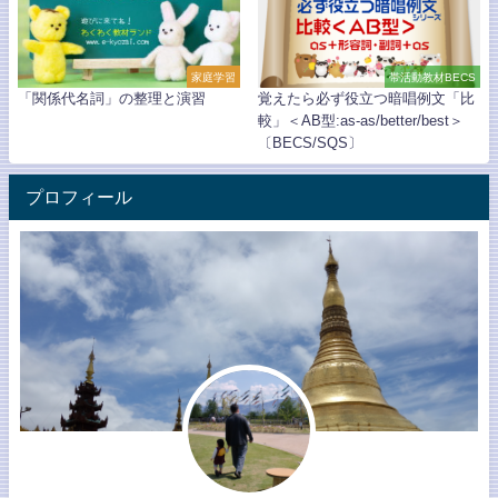
家庭学習
帯活動教材BECS
「関係代名詞」の整理と演習
覚えたら必ず役立つ暗唱例文「比
較」＜AB型:as-as/better/best＞
〔BECS/SQS〕
プロフィール