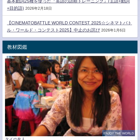
基本動詞25種を使った『英語の語順トレーニング』(主語+動詞
+目的語)
2026年2月18日
【CINEMATOBATTLE WORLD CONTEST 2025☆シネマトバト
ル・ワールド・コンテスト2025】中止のお詫び
2026年1月6日
教材図鑑
ENJOY THE WORLD
タイの友人