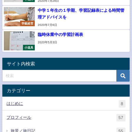
2020年7月28日
中学１年生の１学期、学習記録表による時間管
理アドバイスを
学級経営
2020年7月6日
臨時休業中の学習計画表
2020年5月3日
小道具
サイト内検索
カテゴリー
はじめに
8
プロフィール
57
旅景／旅日記
55